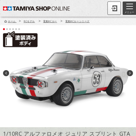
メニュー
>
>
>
ホーム
RCモデル
電動RCカー
電動RCカーシリーズ
1/10RC アルファロメオ ジュリア スプリント GTA