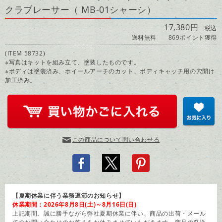
クラブレーサー（ MB-01シャーシ）
17,380円
税込
送料無料
869ポイント獲得
(ITEM 58732)
※写真はキットを組み立て、塗装したものです。
※ボディは塗装済み、ホイールアーチのカット、ボディキャッチ用の穴開け
加工済み。
この商品について問い合わせる
【夏期休業に伴う業務遅滞のお知らせ】
休業期間：2026年8月8日(土)～8月16日(日)
上記期間、誠に勝手ながら弊社夏期休業に伴い、商品の出荷・メール