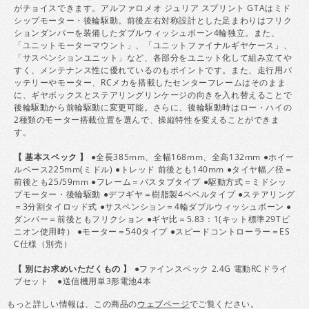
がチョイスできます。アルファロメオ ジュリア スプリント GTAはミド
シップモーター・後輪駆動。前後左右対称設計とした足まわりはフリク
ションダンパーを装備したダブルウィッシュボーン4輪独立。また、
「ユニットモーターマウント」、「ユニットファイナルギヤケース」、
「サスペンションユニット」など、各部分をユニット化して組み立てや
すく、メンテナンス性に優れているのもポイントです。また、走行用バ
ッテリーやモーター、RCメカを搭載したセンターフレームはそのまま
に、ギヤボックスとステアリングリンケージの向きを入れ替えることで
後輪駆動から前輪駆動に変更可能。さらに、後輪駆動時はロー・ハイの
2種類のモーター搭載位置を選んで、操縦特性を変えることができま
す。
【 基本スペック 】
●全長385mm、全幅168mm、全高132mm ●ホイー
ルベース225mm(ミドル) ●トレッド 前後とも140mm ●タイヤ幅／径＝
前後とも25/59mm ●フレーム＝バスタブタイプ ●駆動方式＝ミドシッ
プモーター・後輪駆動 ●デフギヤ＝樹脂製4ベベルタイプ ●ステアリング
＝3分割タイロッド式 ●サスペンション＝4輪ダブルウィッシュボーン ●
ダンパー＝前後ともフリクション ●ギヤ比＝5.83：1(キット標準29Tピ
ニオン使用時） ●モーター＝540タイプ ●スピードコントローラー＝ES
C仕様（別売）
【 別にお求めいただくもの 】
●ファインスペック 2.4G 電動RCドライ
ブセット ●送信機用単3形電池4本
もっと詳しい情報は、この商品の
ウェブページ
でご覧ください。