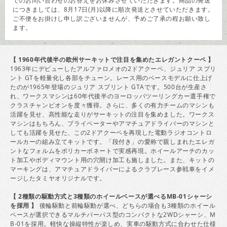
でのお問い合わせのお答えをお休みさせていただきます。商品の発送
につきましては、8月17日(月)以降に順次発送とさせていただきます。
ご不便をお掛けし申し訳ございませんが、予めご了承の程お願い致し
ます。
【 1960年代後半の欧州サーキットで注目を集めたエレガントクーペ 】
1963年にデビューしたアルファロメオの2ドアクーペ、ジュリア スプリ
ント GTを軽量化し各部をチューン。レース用のベースモデルに仕上げ
たのが1965年登場のジュリア スプリント GTAです。500台が生産さ
れ、ワークスマシンは60年代後半のヨーロッパツーリングカー選手権で
クラスチャンピオンを度々獲得。さらに、多くの有力チームのマシンも
活躍を見せ、高性能な走りがサーキットの注目を集めました。ワークス
マシンはもちろん、プライベーターやアマチュアドライバーのマシンと
しても活躍を見せた、この2ドアクーペを再現した電動ラジオコントロ
ールカーの組み立てキットです。「段付き」の愛称で親しまれたエレガ
ントなフォルムをポリカーボネートで実感再現。ホイールアーチのカッ
ト加工やボディマウント用の穴開け加工も施しました。また、キットの
マーキングは、アマチュアドライバーによるクラブレース参戦車をイメ
ージしたタミヤオリジナルです。
【 2種類の駆動方式と3種類のホイールベースが選べるMB-01シャーシ
を採用 】
後輪駆動と前輪駆動が選べ、どちらの場合も3種類のホイール
ベースが選択できるマルチパーパス型のコンパクトな2WDシャーシ、M
B-01を採用。軽快な操縦特性が楽しめ、実車の駆動方式に合わせた仕様