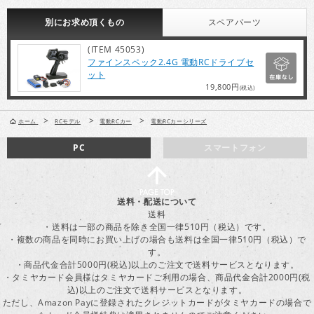
別にお求め頂くもの
スペア
パーツ
(ITEM 45053)
ファインスペック2.4G 電動RCドライブセ
ット
19,800円
(税込)
>
>
>
ホーム
RCモデル
電動RCカー
電動RCカーシリーズ
PC
スマートフォン
送料・配送について
送料
・送料は一部の商品を除き全国一律510円（税込）です。
・複数の商品を同時にお買い上げの場合も送料は全国一律510円（税込）で
す。
・商品代金合計5000円(税込)以上のご注文で送料サービスとなります。
・タミヤカード会員様はタミヤカードご利用の場合、商品代金合計2000円(税
込)以上のご注文で送料サービスとなります。
ただし、Amazon Payに登録されたクレジットカードがタミヤカードの場合で