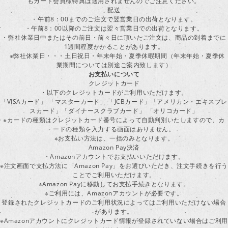
もカード会員様特典は適用されませんのでご注意ください。
配送
・午前8：00までのご注文で翌営業日の出荷となります。
・午前8：00以降のご注文は翌々営業日での出荷となります。
・弊社休業日中またはその前日・前々日に頂いたご注文は、商品の到着までに
1週間程度かかることがあります。
※弊社休業日・・・土日祝日・年末年始・夏季休暇期間（年末年始・夏季休
業期間については別途ご案内致します）
お支払いについて
クレジットカード
・以下のクレジットカードがご利用いただけます。
「VISAカード」 「マスターカード」 「JCBカード」「アメリカン・エキスプレ
スカード」「ダイナースクラブカード」 「オリコカード」
※カードの種類はクレジットカード番号によって自動判別いたしますので、カ
ードの種類を入力する画面はありません。
※お支払い方法は、一括のみとなります。
Amazon Pay決済
・Amazonアカウントでお支払いいただけます。
※注文画面で支払方法に「Amazon Pay」をお選びいただき、注文手続きを行
ことでご利用いただけます。
※Amazon Payに移動してお支払手続きとなります。
※ご利用には、Amazonアカウントが必要です。
登録されたクレジットカードのご利用状況によってはご利用いただけない場合
があります。
※Amazonアカウントにクレジットカード情報が登録されていない場合はご利用