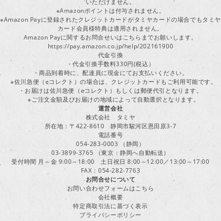
いただけません。
※Amazonポイントは付与されません。
※Amazon Payに登録されたクレジットカードがタミヤカードの場合でもタミヤ
カード会員様特典は適用されません。
Amazon Payに関するお問合せいはこちらまでお願いします。
https://pay.amazon.co.jp/help/202161900
代金引換
・代金引換手数料330円(税込）
・商品到着時に、配達員に現金にてお支払いください。
※佐川急便（eコレクト）の場合は、クレジットカードもご利用可能です。
・お届けは佐川急便（eコレクト）もしくは郵便代引となります。
※ご注文金額及びお届けの地域によって自動選択となります。
運営会社
株式会社 タミヤ
所在地：〒422-8610 静岡市駿河区恩田原3-7
電話番号
054-283-0003 （静岡）
03-3899-3765 （東京：静岡へ自動転送）
受付時間 月～金 9:00～18:00 土日祝日 8:00～12:00／13:00～17:00
FAX：054-282-7763
お問合せについて
お問い合わせフォームはこちら
会社概要
特定商取引法に基づく表示
プライバシーポリシー