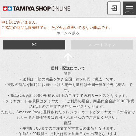
メニュー
申し訳ございません。
ご指定の商品は販売終了か、ただ今お取扱いできない商品です。
ホームへ戻る
PC
スマートフォン
送料・配送について
送料
・送料は一部の商品を除き全国一律510円（税込）です。
・複数の商品を同時にお買い上げの場合も送料は全国一律510円（税込）で
す。
・商品代金合計5000円(税込)以上のご注文で送料サービスとなります。
・タミヤカード会員様はタミヤカードご利用の場合、商品代金合計2000円(税
込)以上のご注文で送料サービスとなります。
ただし、Amazon Payに登録されたクレジットカードがタミヤカードの場合で
もカード会員様特典は適用されませんのでご注意ください。
配送
・午前8：00までのご注文で翌営業日の出荷となります。
・午前8：00以降のご注文は翌々営業日での出荷となります。