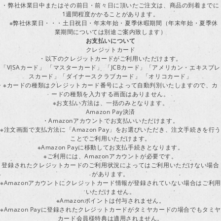
・弊社休業日中またはその前日・前々日に頂いたご注文は、商品の到着までに
1週間程度かかることがあります。
※弊社休業日・・・土日祝日・年末年始・夏季休暇期間（年末年始・夏季休
業期間については別途ご案内致します）
お支払いについて
クレジットカード
・以下のクレジットカードがご利用いただけます。
「VISAカード」 「マスターカード」 「JCBカード」「アメリカン・エキスプレ
スカード」「ダイナースクラブカード」 「オリコカード」
※カードの種類はクレジットカード番号によって自動判別いたしますので、カ
ードの種類を入力する画面はありません。
※お支払い方法は、一括のみとなります。
Amazon Pay決済
・Amazonアカウントでお支払いいただけます。
※注文画面で支払方法に「Amazon Pay」をお選びいただき、注文手続きを行
ことでご利用いただけます。
※Amazon Payに移動してお支払手続きとなります。
※ご利用には、Amazonアカウントが必要です。
登録されたクレジットカードのご利用状況によってはご利用いただけない場合
があります。
※Amazonアカウントにクレジットカード情報が登録されていない場合はご利用
いただけません。
※Amazonポイントは付与されません。
※Amazon Payに登録されたクレジットカードがタミヤカードの場合でもタミヤ
カード会員様特典は適用されません。