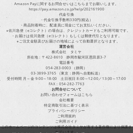
Amazon Payに関するお問合せいはこちらまでお願いします。
https://pay.amazon.co.jp/help/202161900
代金引換
・代金引換手数料330円(税込）
・商品到着時に、配達員に現金にてお支払いください。
※佐川急便（eコレクト）の場合は、クレジットカードもご利用可能です。
・お届けは佐川急便（eコレクト）もしくは郵便代引となります。
※ご注文金額及びお届けの地域によって自動選択となります。
運営会社
株式会社 タミヤ
所在地：〒422-8610 静岡市駿河区恩田原3-7
電話番号
054-283-0003 （静岡）
03-3899-3765 （東京：静岡へ自動転送）
受付時間 月～金 9:00～18:00 土日祝日 8:00～12:00／13:00～17:00
FAX：054-282-7763
お問合せについて
お問い合わせフォームはこちら
会社概要
特定商取引法に基づく表示
プライバシーポリシー
ご利用規約
ご利用ガイド
このホームページのコンテンツは株式会社タミヤが有する著作権により保護さ
れています。