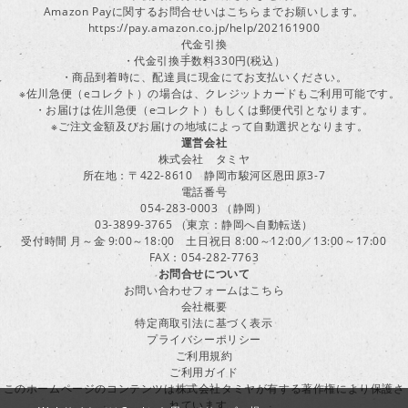
Amazon Payに関するお問合せいはこちらまでお願いします。
https://pay.amazon.co.jp/help/202161900
代金引換
・代金引換手数料330円(税込）
・商品到着時に、配達員に現金にてお支払いください。
※佐川急便（eコレクト）の場合は、クレジットカードもご利用可能です。
・お届けは佐川急便（eコレクト）もしくは郵便代引となります。
※ご注文金額及びお届けの地域によって自動選択となります。
運営会社
株式会社 タミヤ
所在地：〒422-8610 静岡市駿河区恩田原3-7
電話番号
054-283-0003 （静岡）
03-3899-3765 （東京：静岡へ自動転送）
受付時間 月～金 9:00～18:00 土日祝日 8:00～12:00／13:00～17:00
FAX：054-282-7763
お問合せについて
お問い合わせフォームはこちら
会社概要
特定商取引法に基づく表示
プライバシーポリシー
ご利用規約
ご利用ガイド
このホームページのコンテンツは株式会社タミヤが有する著作権により保護さ
れています。