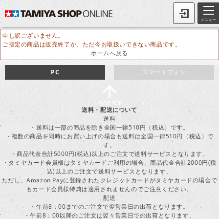
メニュー
申し訳ございません。
ご指定の商品は販売終了か、ただ今お取扱いできない商品です。
ホームへ戻る
PC
スマートフォン
送料・配送について
送料
・送料は一部の商品を除き全国一律510円（税込）です。
・複数の商品を同時にお買い上げの場合も送料は全国一律510円（税込）で
す。
・商品代金合計5000円(税込)以上のご注文で送料サービスとなります。
・タミヤカード会員様はタミヤカードご利用の場合、商品代金合計2000円(税
込)以上のご注文で送料サービスとなります。
ただし、Amazon Payに登録されたクレジットカードがタミヤカードの場合で
もカード会員様特典は適用されませんのでご注意ください。
配送
・午前8：00までのご注文で翌営業日の出荷となります。
・午前8：00以降のご注文は翌々営業日での出荷となります。