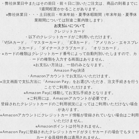
・弊社休業日中またはその前日・前々日に頂いたご注文は、商品の到着までに
1週間程度かかることがあります。
※弊社休業日・・・土日祝日・年末年始・夏季休暇期間（年末年始・夏季休
業期間については別途ご案内致します）
お支払いについて
クレジットカード
・以下のクレジットカードがご利用いただけます。
「VISAカード」 「マスターカード」 「JCBカード」「アメリカン・エキスプレ
スカード」「ダイナースクラブカード」 「オリコカード」
※カードの種類はクレジットカード番号によって自動判別いたしますので、カ
ードの種類を入力する画面はありません。
※お支払い方法は、一括のみとなります。
Amazon Pay決済
・Amazonアカウントでお支払いいただけます。
※注文画面で支払方法に「Amazon Pay」をお選びいただき、注文手続きを行
ことでご利用いただけます。
※Amazon Payに移動してお支払手続きとなります。
※ご利用には、Amazonアカウントが必要です。
登録されたクレジットカードのご利用状況によってはご利用いただけない場合
があります。
※Amazonアカウントにクレジットカード情報が登録されていない場合はご利用
いただけません。
※Amazonポイントは付与されません。
※Amazon Payに登録されたクレジットカードがタミヤカードの場合でもタミヤ
カード会員様特典は適用されません。