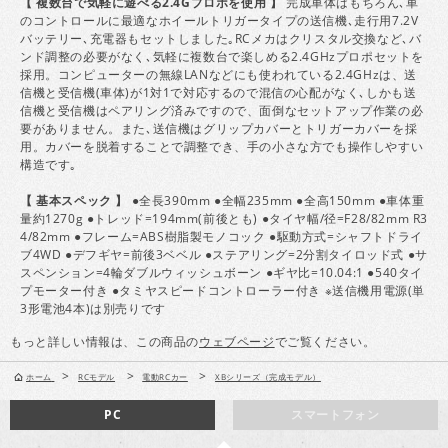
【 複数台で気軽に遊べる2.4Gプロポを使用 】
完成車体はもちろん､車
のコントロールに最適なホイールトリガータイプの送信機､走行用7.2V
バッテリー､充電器もセットしました｡RCメカはクリスタル交換など､バ
ンド調整の必要がなく､気軽に複数台で楽しめる2.4GHzプロポセットを
採用。コンピューターの無線LANなどにも使われている2.4GHzは、送
信機と受信機(車体)が1対1で対応するので混信の心配がなく､しかも送
信機と受信機はペアリング済みですので、面倒なセットアップ作業の必
要がありません。また､送信機はグリップカバーとトリガーカバーを採
用。カバーを脱着することで調整でき、手の小さな方でも操作しやすい
構造です｡
【 基本スペック 】
●全長390mm ●全幅235mm ●全高150mm ●車体重
量約1270g ●トレッド=194mm(前後とも) ●タイヤ幅/径=F28/82mm R3
4/82mm ●フレーム=ABS樹脂製モノコック ●駆動方式=シャフトドライ
ブ4WD ●デフギヤ=前後3ベベル ●ステアリング=2分割タイロッド式 ●サ
スペンション=4輪ダブルウィッシュボーン ●ギヤ比=10.04:1 ●540タイ
プモーター付き ●タミヤスピードコントローラー付き ※送信機用電源(単
3形電池4本)は別売りです
もっと詳しい情報は、この商品の
ウェブページ
でご覧ください。
>
>
>
ホーム
RCモデル
電動RCカー
XBシリーズ（完成モデル）
PC
スマートフォン