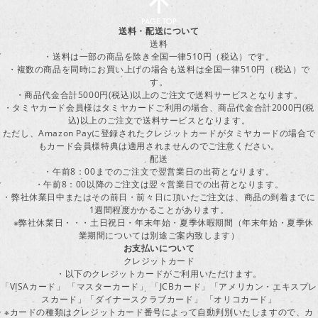
送料・配送について
送料
・送料は一部の商品を除き全国一律510円（税込）です。
・複数の商品を同時にお買い上げの場合も送料は全国一律510円（税込）で
す。
・商品代金合計5000円(税込)以上のご注文で送料サービスとなります。
・タミヤカード会員様はタミヤカードご利用の場合、商品代金合計2000円(税
込)以上のご注文で送料サービスとなります。
ただし、Amazon Payに登録されたクレジットカードがタミヤカードの場合で
もカード会員様特典は適用されませんのでご注意ください。
配送
・午前8：00までのご注文で翌営業日の出荷となります。
・午前8：00以降のご注文は翌々営業日での出荷となります。
・弊社休業日中またはその前日・前々日に頂いたご注文は、商品の到着までに
1週間程度かかることがあります。
※弊社休業日・・・土日祝日・年末年始・夏季休暇期間（年末年始・夏季休
業期間については別途ご案内致します）
お支払いについて
クレジットカード
・以下のクレジットカードがご利用いただけます。
「VISAカード」 「マスターカード」 「JCBカード」「アメリカン・エキスプレ
スカード」「ダイナースクラブカード」 「オリコカード」
※カードの種類はクレジットカード番号によって自動判別いたしますので、カ