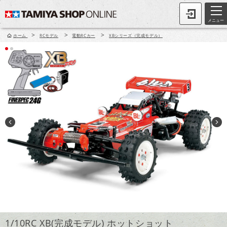
メニュー
>
>
>
ホーム
RCモデル
電動RCカー
XBシリーズ（完成モデル）
1/10RC XB(完成モデル) ホットショット