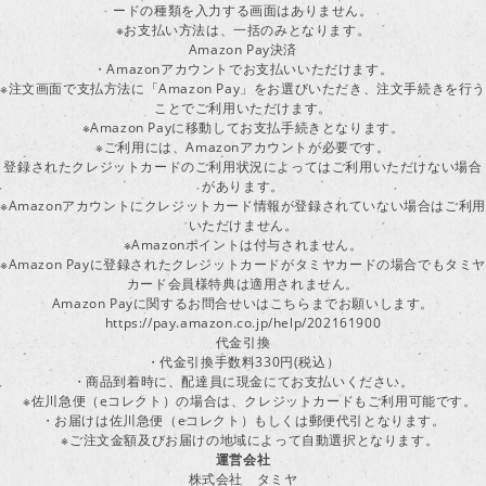
ードの種類を入力する画面はありません。
※お支払い方法は、一括のみとなります。
Amazon Pay決済
・Amazonアカウントでお支払いいただけます。
※注文画面で支払方法に「Amazon Pay」をお選びいただき、注文手続きを行
ことでご利用いただけます。
※Amazon Payに移動してお支払手続きとなります。
※ご利用には、Amazonアカウントが必要です。
登録されたクレジットカードのご利用状況によってはご利用いただけない場合
があります。
※Amazonアカウントにクレジットカード情報が登録されていない場合はご利用
いただけません。
※Amazonポイントは付与されません。
※Amazon Payに登録されたクレジットカードがタミヤカードの場合でもタミヤ
カード会員様特典は適用されません。
Amazon Payに関するお問合せいはこちらまでお願いします。
https://pay.amazon.co.jp/help/202161900
代金引換
・代金引換手数料330円(税込）
・商品到着時に、配達員に現金にてお支払いください。
※佐川急便（eコレクト）の場合は、クレジットカードもご利用可能です。
・お届けは佐川急便（eコレクト）もしくは郵便代引となります。
※ご注文金額及びお届けの地域によって自動選択となります。
運営会社
株式会社 タミヤ