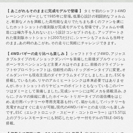
【 あこがれもそのままに完成モデルで登場 】
タミヤ初のシャフト4WD
レーシングバギーとして1985年に登場｡低重心設計の戦闘的なフォルム
と､斬新なメカを満載した高性能な走りでたちまち多くのファンを虜に
したホットショットの復刻版が完成モデルでも登場です｡フォルムや構
造には極力手を入れないという設計コンセプトのもと､アップデートさ
れた復刻版ホットショット(2007)だけに､シャーシもフォルムも当時そ
のまま｡あの時のあこがれ､その走りに気軽にチャレンジできます｡
【 4WDバギーの走り比べも楽しみ 】
シャフトドライブ4WD､アジャス
タブルタイプのモノショックダンパーを装備した前後ダブルウィッシュ
ボーンサスペンションなど主要メカはそのままに､前後のドライブシャ
フトやプロペラシャフトは､信頼性の高いドッグボーンタイプに変更｡オ
イルダンパーも現在主流のダイヤフラムタイプとしました｡また､ESCを
搭載しているため､リヤのアルミヒートシンクは本来必要ではありませ
んが､ホットショットのリヤビューのポイントともなっているこのパー
ツはダミーとして装備しました｡完成シャーシにはRCメカを搭載済み､さ
らに､クルマの操縦に適したホイール･トリガータイプの送信機をはじ
め､走行用バッテリーや専用充電器も付いて､箱から出してバッテリーを
充電すればすぐに走りが可能｡現代の4WDバギーとの走り比べも楽しみ
です｡ESC（エレクトロニック・スピード・コントローラー）は15.5T以
上のブラシレスモーターにも対応したセンサー付モデルのTBLE-04Sを
搭載。