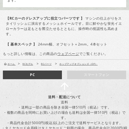
ます。
【RCカーのドレスアップに役立つパーツです 】
マシンの仕上がりをス
タイリッシュに演出するメッシュホイールです。目に鮮やかな蛍光イエ
ローカラーは足もとを際立たせるとともに、操作時の視認性も高めま
す。
【 基本スペック 】
24mm幅、オフセット＋2mm。4本セット
もっと詳しい情報は、この商品の
ウェブページ
でご覧ください。
>
>
>
ホーム
RCモデル
RCパーツ
ホップアップオプションズ（OP）
PC
スマートフォン
送料・配送について
送料
・送料は一部の商品を除き全国一律510円（税込）です。
・複数の商品を同時にお買い上げの場合も送料は全国一律510円（税込）で
す。
・商品代金合計5000円(税込)以上のご注文で送料サービスとなります。
・タミヤカード会員様はタミヤカードご利用の場合、商品代金合計2000円(税