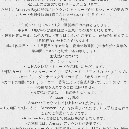
込)以上のご注文で送料サービスとなります。
ただし、Amazon Payに登録されたクレジットカードがタミヤカードの場合で
もカード会員様特典は適用されませんのでご注意ください。
配送
・午前8：00までのご注文で翌営業日の出荷となります。
・午前8：00以降のご注文は翌々営業日での出荷となります。
・弊社休業日中またはその前日・前々日に頂いたご注文は、商品の到着までに
1週間程度かかることがあります。
※弊社休業日・・・土日祝日・年末年始・夏季休暇期間（年末年始・夏季休
業期間については別途ご案内致します）
お支払いについて
クレジットカード
・以下のクレジットカードがご利用いただけます。
「VISAカード」 「マスターカード」 「JCBカード」「アメリカン・エキスプレ
スカード」「ダイナースクラブカード」 「オリコカード」
※カードの種類はクレジットカード番号によって自動判別いたしますので、カ
ードの種類を入力する画面はありません。
※お支払い方法は、一括のみとなります。
Amazon Pay決済
・Amazonアカウントでお支払いいただけます。
※注文画面で支払方法に「Amazon Pay」をお選びいただき、注文手続きを行
ことでご利用いただけます。
※Amazon Payに移動してお支払手続きとなります。
※ご利用には、Amazonアカウントが必要です。
登録されたクレジットカードのご利用状況によってはご利用いただけない場合