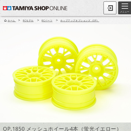
メニュー
>
>
>
ホーム
RCモデル
RCパーツ
ホップアップオプションズ（OP）
OP.1850 メッシュホイール4本（蛍光イエロー）