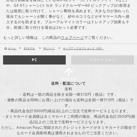
や、GF-01シャーシ(トヨタ ランドクルーザー40 ピックアップ)の前部ま
たは後部に取り付けて、シャーシ剛性を高めます。大きな力が加わった
場合でもシャーシが開く事がなく、砂やホコリなどがギヤケース内へ侵
入するのを防ぎます。ブルーアルマイトカラーはドレスアップ効果も十
分。前後に取り付ける場合は2セット必要です。
もっと詳しい情報は、この商品の
ウェブページ
でご覧ください。
>
>
>
ホーム
RCモデル
RCパーツ
ホップアップオプションズ（OP）
PC
スマートフォン
送料・配送について
送料
・送料は一部の商品を除き全国一律510円（税込）です。
・複数の商品を同時にお買い上げの場合も送料は全国一律510円（税込）で
す。
・商品代金合計5000円(税込)以上のご注文で送料サービスとなります。
・タミヤカード会員様はタミヤカードご利用の場合、商品代金合計2000円(税
込)以上のご注文で送料サービスとなります。
ただし、Amazon Payに登録されたクレジットカードがタミヤカードの場合で
もカード会員様特典は適用されませんのでご注意ください。