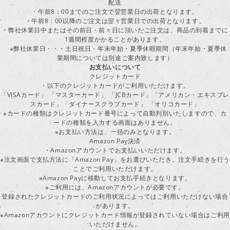
配送
・午前8：00までのご注文で翌営業日の出荷となります。
・午前8：00以降のご注文は翌々営業日での出荷となります。
・弊社休業日中またはその前日・前々日に頂いたご注文は、商品の到着までに
1週間程度かかることがあります。
※弊社休業日・・・土日祝日・年末年始・夏季休暇期間（年末年始・夏季休
業期間については別途ご案内致します）
お支払いについて
クレジットカード
・以下のクレジットカードがご利用いただけます。
「VISAカード」 「マスターカード」 「JCBカード」「アメリカン・エキスプレ
スカード」「ダイナースクラブカード」 「オリコカード」
※カードの種類はクレジットカード番号によって自動判別いたしますので、カ
ードの種類を入力する画面はありません。
※お支払い方法は、一括のみとなります。
Amazon Pay決済
・Amazonアカウントでお支払いいただけます。
※注文画面で支払方法に「Amazon Pay」をお選びいただき、注文手続きを行
ことでご利用いただけます。
※Amazon Payに移動してお支払手続きとなります。
※ご利用には、Amazonアカウントが必要です。
登録されたクレジットカードのご利用状況によってはご利用いただけない場合
があります。
※Amazonアカウントにクレジットカード情報が登録されていない場合はご利用
いただけません。