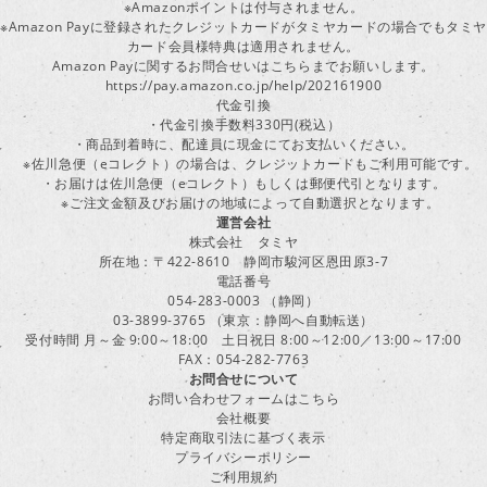
※Amazonポイントは付与されません。
※Amazon Payに登録されたクレジットカードがタミヤカードの場合でもタミヤ
カード会員様特典は適用されません。
Amazon Payに関するお問合せいはこちらまでお願いします。
https://pay.amazon.co.jp/help/202161900
代金引換
・代金引換手数料330円(税込）
・商品到着時に、配達員に現金にてお支払いください。
※佐川急便（eコレクト）の場合は、クレジットカードもご利用可能です。
・お届けは佐川急便（eコレクト）もしくは郵便代引となります。
※ご注文金額及びお届けの地域によって自動選択となります。
運営会社
株式会社 タミヤ
所在地：〒422-8610 静岡市駿河区恩田原3-7
電話番号
054-283-0003 （静岡）
03-3899-3765 （東京：静岡へ自動転送）
受付時間 月～金 9:00～18:00 土日祝日 8:00～12:00／13:00～17:00
FAX：054-282-7763
お問合せについて
お問い合わせフォームはこちら
会社概要
特定商取引法に基づく表示
プライバシーポリシー
ご利用規約