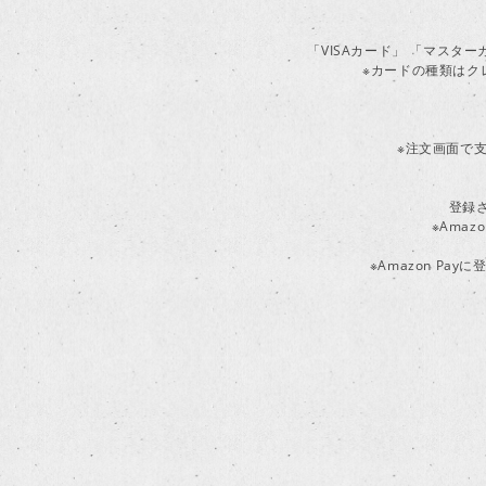
「VISAカード」 「マスタ
※カードの種類はク
※注文画面で支
登録
※Ama
※Amazon P