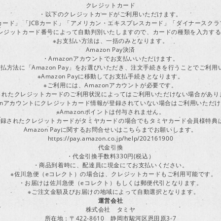
クレジットカード
・以下のクレジットカードがご利用いただけます。
ーカード」 「JCBカード」「アメリカン・エキスプレスカード」「ダイナースク
レジットカード番号によって自動判別いたしますので、カードの種類を入力す
※お支払い方法は、一括のみとなります。
Amazon Pay決済
・Amazonアカウントでお支払いいただけます。
払方法に「Amazon Pay」をお選びいただき、注文手続きを行うことでご利
※Amazon Payに移動してお支払手続きとなります。
※ご利用には、Amazonアカウントが必要です。
されたクレジットカードのご利用状況によってはご利用いただけない場合があり
zonアカウントにクレジットカード情報が登録されていない場合はご利用いただ
※Amazonポイントは付与されません。
ayに登録されたクレジットカードがタミヤカードの場合でもタミヤカード会員様特
Amazon Payに関するお問合せいはこちらまでお願いします。
https://pay.amazon.co.jp/help/202161900
代金引換
・代金引換手数料330円(税込）
・商品到着時に、配達員に現金にてお支払いください。
※佐川急便（eコレクト）の場合は、クレジットカードもご利用可能です。
・お届けは佐川急便（eコレクト）もしくは郵便代引となります。
※ご注文金額及びお届けの地域によって自動選択となります。
運営会社
株式会社 タミヤ
所在地：〒422-8610 静岡市駿河区恩田原3-7