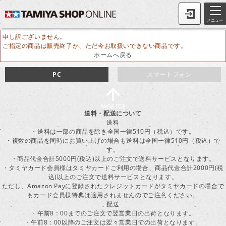
メニュー
申し訳ございません。
ご指定の商品は販売終了か、ただ今お取扱いできない商品です。
ホームへ戻る
PC
スマートフォン
送料・配送について
送料
・送料は一部の商品を除き全国一律510円（税込）です。
・複数の商品を同時にお買い上げの場合も送料は全国一律510円（税込）で
す。
・商品代金合計5000円(税込)以上のご注文で送料サービスとなります。
・タミヤカード会員様はタミヤカードご利用の場合、商品代金合計2000円(税
込)以上のご注文で送料サービスとなります。
ただし、Amazon Payに登録されたクレジットカードがタミヤカードの場合で
もカード会員様特典は適用されませんのでご注意ください。
配送
・午前8：00までのご注文で翌営業日の出荷となります。
・午前8：00以降のご注文は翌々営業日での出荷となります。