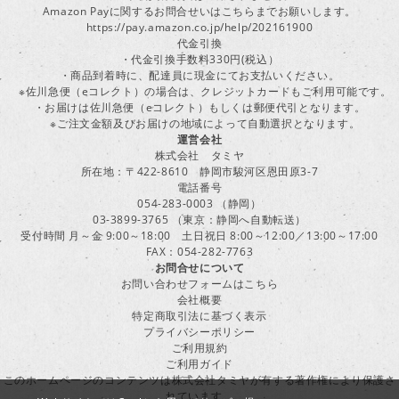
Amazon Payに関するお問合せいはこちらまでお願いします。
https://pay.amazon.co.jp/help/202161900
代金引換
・代金引換手数料330円(税込）
・商品到着時に、配達員に現金にてお支払いください。
※佐川急便（eコレクト）の場合は、クレジットカードもご利用可能です。
・お届けは佐川急便（eコレクト）もしくは郵便代引となります。
※ご注文金額及びお届けの地域によって自動選択となります。
運営会社
株式会社 タミヤ
所在地：〒422-8610 静岡市駿河区恩田原3-7
電話番号
054-283-0003 （静岡）
03-3899-3765 （東京：静岡へ自動転送）
受付時間 月～金 9:00～18:00 土日祝日 8:00～12:00／13:00～17:00
FAX：054-282-7763
お問合せについて
お問い合わせフォームはこちら
会社概要
特定商取引法に基づく表示
プライバシーポリシー
ご利用規約
ご利用ガイド
このホームページのコンテンツは株式会社タミヤが有する著作権により保護さ
れています。