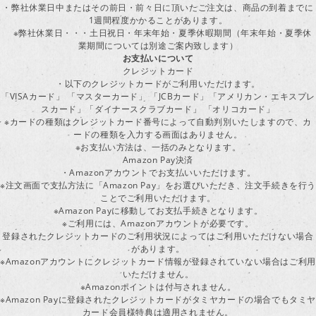
・弊社休業日中またはその前日・前々日に頂いたご注文は、商品の到着までに
1週間程度かかることがあります。
※弊社休業日・・・土日祝日・年末年始・夏季休暇期間（年末年始・夏季休
業期間については別途ご案内致します）
お支払いについて
クレジットカード
・以下のクレジットカードがご利用いただけます。
「VISAカード」 「マスターカード」 「JCBカード」「アメリカン・エキスプレ
スカード」「ダイナースクラブカード」 「オリコカード」
※カードの種類はクレジットカード番号によって自動判別いたしますので、カ
ードの種類を入力する画面はありません。
※お支払い方法は、一括のみとなります。
Amazon Pay決済
・Amazonアカウントでお支払いいただけます。
※注文画面で支払方法に「Amazon Pay」をお選びいただき、注文手続きを行
ことでご利用いただけます。
※Amazon Payに移動してお支払手続きとなります。
※ご利用には、Amazonアカウントが必要です。
登録されたクレジットカードのご利用状況によってはご利用いただけない場合
があります。
※Amazonアカウントにクレジットカード情報が登録されていない場合はご利用
いただけません。
※Amazonポイントは付与されません。
※Amazon Payに登録されたクレジットカードがタミヤカードの場合でもタミヤ
カード会員様特典は適用されません。