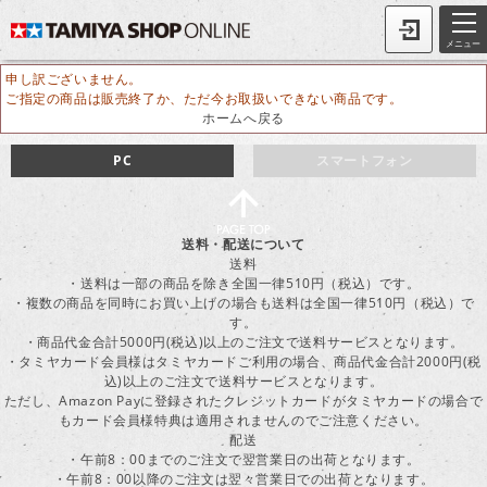
メニュー
申し訳ございません。
ご指定の商品は販売終了か、ただ今お取扱いできない商品です。
ホームへ戻る
PC
スマートフォン
送料・配送について
送料
・送料は一部の商品を除き全国一律510円（税込）です。
・複数の商品を同時にお買い上げの場合も送料は全国一律510円（税込）で
す。
・商品代金合計5000円(税込)以上のご注文で送料サービスとなります。
・タミヤカード会員様はタミヤカードご利用の場合、商品代金合計2000円(税
込)以上のご注文で送料サービスとなります。
ただし、Amazon Payに登録されたクレジットカードがタミヤカードの場合で
もカード会員様特典は適用されませんのでご注意ください。
配送
・午前8：00までのご注文で翌営業日の出荷となります。
・午前8：00以降のご注文は翌々営業日での出荷となります。