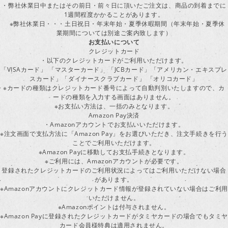
・弊社休業日中またはその前日・前々日に頂いたご注文は、商品の到着までに
1週間程度かかることがあります。
※弊社休業日・・・土日祝日・年末年始・夏季休暇期間（年末年始・夏季休
業期間については別途ご案内致します）
お支払いについて
クレジットカード
・以下のクレジットカードがご利用いただけます。
「VISAカード」 「マスターカード」 「JCBカード」「アメリカン・エキスプレ
スカード」「ダイナースクラブカード」 「オリコカード」
※カードの種類はクレジットカード番号によって自動判別いたしますので、カ
ードの種類を入力する画面はありません。
※お支払い方法は、一括のみとなります。
Amazon Pay決済
・Amazonアカウントでお支払いいただけます。
※注文画面で支払方法に「Amazon Pay」をお選びいただき、注文手続きを行
ことでご利用いただけます。
※Amazon Payに移動してお支払手続きとなります。
※ご利用には、Amazonアカウントが必要です。
登録されたクレジットカードのご利用状況によってはご利用いただけない場合
があります。
※Amazonアカウントにクレジットカード情報が登録されていない場合はご利用
いただけません。
※Amazonポイントは付与されません。
※Amazon Payに登録されたクレジットカードがタミヤカードの場合でもタミヤ
カード会員様特典は適用されません。