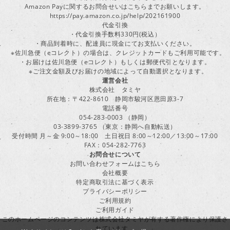
Amazon Payに関するお問合せいはこちらまでお願いします。
https://pay.amazon.co.jp/help/202161900
代金引換
・代金引換手数料330円(税込）
・商品到着時に、配達員に現金にてお支払いください。
※佐川急便（eコレクト）の場合は、クレジットカードもご利用可能です。
・お届けは佐川急便（eコレクト）もしくは郵便代引となります。
※ご注文金額及びお届けの地域によって自動選択となります。
運営会社
株式会社 タミヤ
所在地：〒422-8610 静岡市駿河区恩田原3-7
電話番号
054-283-0003 （静岡）
03-3899-3765 （東京：静岡へ自動転送）
受付時間 月～金 9:00～18:00 土日祝日 8:00～12:00／13:00～17:00
FAX：054-282-7763
お問合せについて
お問い合わせフォームはこちら
会社概要
特定商取引法に基づく表示
プライバシーポリシー
ご利用規約
ご利用ガイド
このホームページのコンテンツは株式会社タミヤが有する著作権により保護さ
れています。