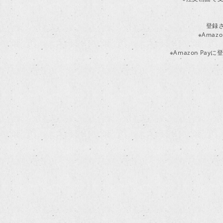
登録
※Ama
※Amazon P