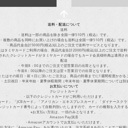
送料・配送について
送料
・送料は一部の商品を除き全国一律510円（税込）です。
・複数の商品を同時にお買い上げの場合も送料は全国一律510円（税込）です
・商品代金合計5000円(税込)以上のご注文で送料サービスとなります。
はタミヤカードご利用の場合、商品代金合計2000円(税込)以上のご注文で送
に登録されたクレジットカードがタミヤカードの場合でもカード会員様特典は適用
配送
・午前8：00までのご注文で翌営業日の出荷となります。
・午前8：00以降のご注文は翌々営業日での出荷となります。
またはその前日・前々日に頂いたご注文は、商品の到着までに1週間程度かかる
・土日祝日・年末年始・夏季休暇期間（年末年始・夏季休業期間については別
お支払いについて
クレジットカード
・以下のクレジットカードがご利用いただけます。
ーカード」 「JCBカード」「アメリカン・エキスプレスカード」「ダイナースク
レジットカード番号によって自動判別いたしますので、カードの種類を入力す
※お支払い方法は、一括のみとなります。
Amazon Pay決済
・Amazonアカウントでお支払いいただけます。
払方法に「Amazon Pay」をお選びいただき、注文手続きを行うことでご利