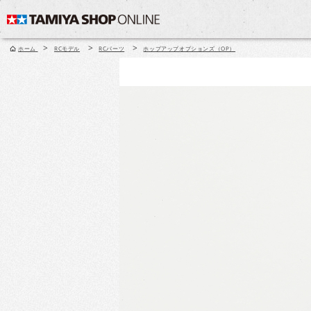
>
>
>
ホーム
RCモデル
RCパーツ
ホップアップオプションズ（OP）