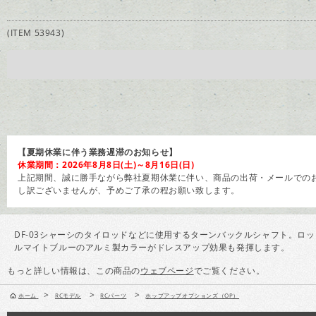
(ITEM 53943)
【夏期休業に伴う業務遅滞のお知らせ】
休業期間：2026年8月8日(土)～8月16日(日)
上記期間、誠に勝手ながら弊社夏期休業に伴い、商品の出荷・メールでのお
し訳ございませんが、予めご了承の程お願い致します。
DF-03シャーシのタイロッドなどに使用するターンバックルシャフト。
ルマイトブルーのアルミ製カラーがドレスアップ効果も発揮します。
もっと詳しい情報は、この商品の
ウェブページ
でご覧ください。
>
>
>
ホーム
RCモデル
RCパーツ
ホップアップオプションズ（OP）