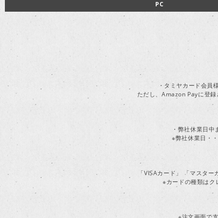
PC
・タミヤカード会員様
ただし、Amazon Pay
・弊社休業日中
※弊社休業日・・
「VISAカード」 「マスタ
※カードの種類はク
※注文画面で支