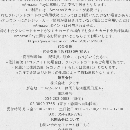
※Amazon Payに移動してお支払手続きとなります。
※ご利用には、Amazonアカウントが必要です。
されたクレジットカードのご利用状況によってはご利用いただけない場合があり
zonアカウントにクレジットカード情報が登録されていない場合はご利用いただ
※Amazonポイントは付与されません。
ayに登録されたクレジットカードがタミヤカードの場合でもタミヤカード会員様特
Amazon Payに関するお問合せいはこちらまでお願いします。
https://pay.amazon.co.jp/help/202161900
代金引換
・代金引換手数料330円(税込）
・商品到着時に、配達員に現金にてお支払いください。
※佐川急便（eコレクト）の場合は、クレジットカードもご利用可能です。
・お届けは佐川急便（eコレクト）もしくは郵便代引となります。
※ご注文金額及びお届けの地域によって自動選択となります。
運営会社
株式会社 タミヤ
所在地：〒422-8610 静岡市駿河区恩田原3-7
電話番号
054-283-0003 （静岡）
03-3899-3765 （東京：静岡へ自動転送）
受付時間 月～金 9:00～18:00 土日祝日 8:00～12:00／13:00～17:00
FAX：054-282-7763
お問合せについて
お問い合わせフォームはこちら
会社概要