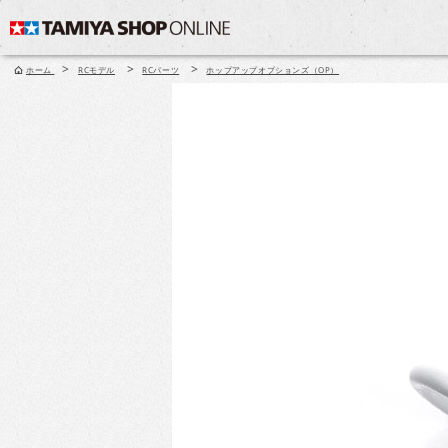
>
>
>
ホーム
RCモデル
RCパーツ
ホップアップオプションズ（OP）