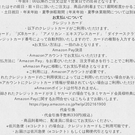
・午前8：00以降のご注文は翌々営業日での出荷となります。
またはその前日・前々日に頂いたご注文は、商品の到着までに1週間程度かかる
・土日祝日・年末年始・夏季休暇期間（年末年始・夏季休業期間については別
お支払いについて
クレジットカード
・以下のクレジットカードがご利用いただけます。
ーカード」 「JCBカード」「アメリカン・エキスプレスカード」「ダイナースク
レジットカード番号によって自動判別いたしますので、カードの種類を入力す
※お支払い方法は、一括のみとなります。
Amazon Pay決済
・Amazonアカウントでお支払いいただけます。
払方法に「Amazon Pay」をお選びいただき、注文手続きを行うことでご利
※Amazon Payに移動してお支払手続きとなります。
※ご利用には、Amazonアカウントが必要です。
されたクレジットカードのご利用状況によってはご利用いただけない場合があり
zonアカウントにクレジットカード情報が登録されていない場合はご利用いただ
※Amazonポイントは付与されません。
ayに登録されたクレジットカードがタミヤカードの場合でもタミヤカード会員様特
Amazon Payに関するお問合せいはこちらまでお願いします。
https://pay.amazon.co.jp/help/202161900
代金引換
・代金引換手数料330円(税込）
・商品到着時に、配達員に現金にてお支払いください。
※佐川急便（eコレクト）の場合は、クレジットカードもご利用可能です。
・お届けは佐川急便（eコレクト）もしくは郵便代引となります。