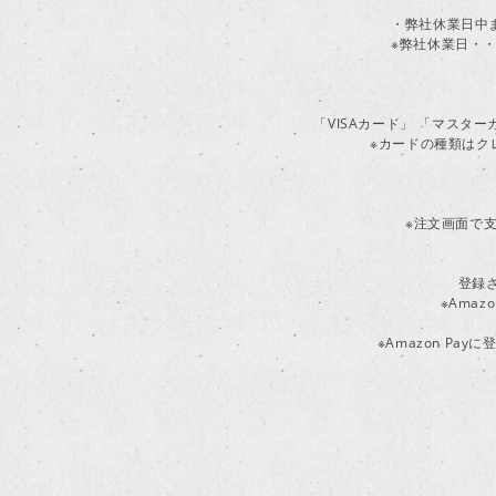
・弊社休業日中
※弊社休業日・・
「VISAカード」 「マスタ
※カードの種類はク
※注文画面で支
登録
※Ama
※Amazon P