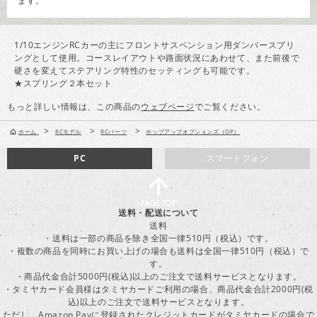
ます。
1/10エンジンRCカーの主にフロントサスペンション用ダンパースプリ
ングとして使用。コースレイアウトや路面状況にあわせて、また前後で
硬さを変えてステアリング特性のセッティングも可能です。
★スプリング２本セット
もっと詳しい情報は、この商品の
ウェブページ
でご覧ください。
>
>
>
ホーム
RCモデル
RCパーツ
ホップアップオプションズ（OP）
PC
スマートフォン
送料・配送について
送料
・送料は一部の商品を除き全国一律510円（税込）です。
・複数の商品を同時にお買い上げの場合も送料は全国一律510円（税込）で
す。
・商品代金合計5000円(税込)以上のご注文で送料サービスとなります。
・タミヤカード会員様はタミヤカードご利用の場合、商品代金合計2000円(税
込)以上のご注文で送料サービスとなります。
ただし、Amazon Payに登録されたクレジットカードがタミヤカードの場合で