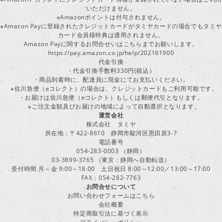
いただけません。
※Amazonポイントは付与されません。
※Amazon Payに登録されたクレジットカードがタミヤカードの場合でもタミヤ
カード会員様特典は適用されません。
Amazon Payに関するお問合せいはこちらまでお願いします。
https://pay.amazon.co.jp/help/202161900
代金引換
・代金引換手数料330円(税込）
・商品到着時に、配達員に現金にてお支払いください。
※佐川急便（eコレクト）の場合は、クレジットカードもご利用可能です。
・お届けは佐川急便（eコレクト）もしくは郵便代引となります。
※ご注文金額及びお届けの地域によって自動選択となります。
運営会社
株式会社 タミヤ
所在地：〒422-8610 静岡市駿河区恩田原3-7
電話番号
054-283-0003 （静岡）
03-3899-3765 （東京：静岡へ自動転送）
受付時間 月～金 9:00～18:00 土日祝日 8:00～12:00／13:00～17:00
FAX：054-282-7763
お問合せについて
お問い合わせフォームはこちら
会社概要
特定商取引法に基づく表示