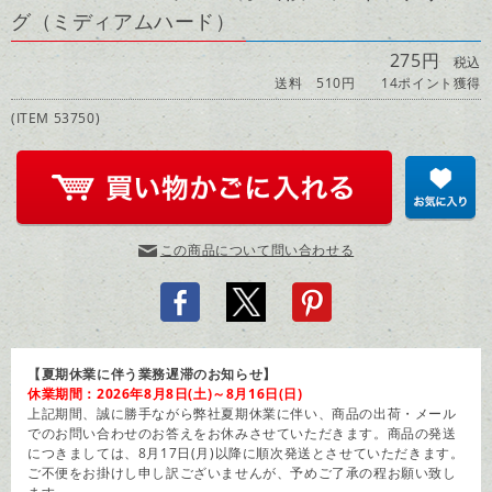
グ（ミディアムハード）
275円
税込
送料 510円
14ポイント獲得
(ITEM 53750)
この商品について問い合わせる
【夏期休業に伴う業務遅滞のお知らせ】
休業期間：2026年8月8日(土)～8月16日(日)
上記期間、誠に勝手ながら弊社夏期休業に伴い、商品の出荷・メール
でのお問い合わせのお答えをお休みさせていただきます。商品の発送
につきましては、8月17日(月)以降に順次発送とさせていただきます。
ご不便をお掛けし申し訳ございませんが、予めご了承の程お願い致し