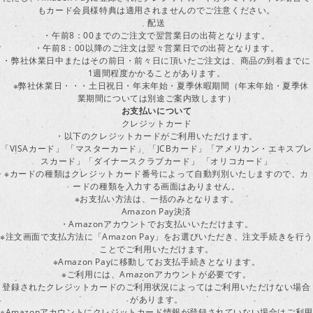
もカード会員様特典は適用されませんのでご注意ください。
配送
・午前8：00までのご注文で翌営業日の出荷となります。
・午前8：00以降のご注文は翌々営業日での出荷となります。
・弊社休業日中またはその前日・前々日に頂いたご注文は、商品の到着までに
1週間程度かかることがあります。
※弊社休業日・・・土日祝日・年末年始・夏季休暇期間（年末年始・夏季休
業期間については別途ご案内致します）
お支払いについて
クレジットカード
・以下のクレジットカードがご利用いただけます。
「VISAカード」 「マスターカード」 「JCBカード」「アメリカン・エキスプレ
スカード」「ダイナースクラブカード」 「オリコカード」
※カードの種類はクレジットカード番号によって自動判別いたしますので、カ
ードの種類を入力する画面はありません。
※お支払い方法は、一括のみとなります。
Amazon Pay決済
・Amazonアカウントでお支払いいただけます。
※注文画面で支払方法に「Amazon Pay」をお選びいただき、注文手続きを行
ことでご利用いただけます。
※Amazon Payに移動してお支払手続きとなります。
※ご利用には、Amazonアカウントが必要です。
登録されたクレジットカードのご利用状況によってはご利用いただけない場合
があります。
※Amazonアカウントにクレジットカード情報が登録されていない場合はご利用