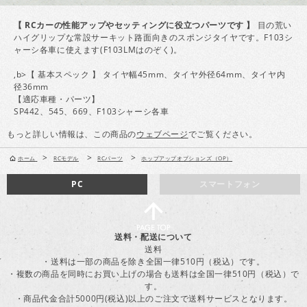
【 RCカーの性能アップやセッティングに役立つパーツです 】
目の荒い
ハイグリップな常設サーキット路面向きのスポンジタイヤです。F103シ
ャーシ各車に使えます(F103LMはのぞく)。
,b>【 基本スペック 】 タイヤ幅45mm、タイヤ外径64mm、タイヤ内
径36mm
【適応車種・パーツ】
SP442、545、669、F103シャーシ各車
もっと詳しい情報は、この商品の
ウェブページ
でご覧ください。
>
>
>
ホーム
RCモデル
RCパーツ
ホップアップオプションズ（OP）
PC
スマートフォン
送料・配送について
送料
・送料は一部の商品を除き全国一律510円（税込）です。
・複数の商品を同時にお買い上げの場合も送料は全国一律510円（税込）で
す。
・商品代金合計5000円(税込)以上のご注文で送料サービスとなります。