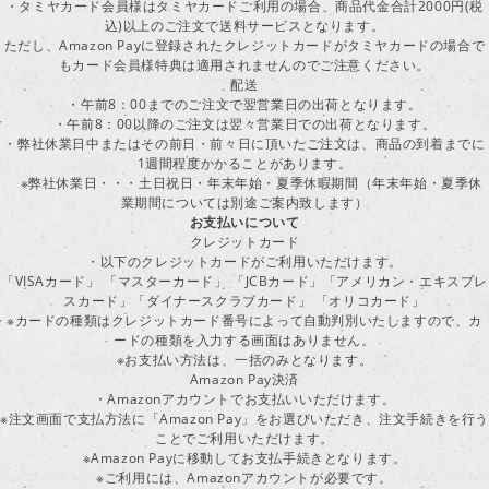
・タミヤカード会員様はタミヤカードご利用の場合、商品代金合計2000円(税
込)以上のご注文で送料サービスとなります。
ただし、Amazon Payに登録されたクレジットカードがタミヤカードの場合で
もカード会員様特典は適用されませんのでご注意ください。
配送
・午前8：00までのご注文で翌営業日の出荷となります。
・午前8：00以降のご注文は翌々営業日での出荷となります。
・弊社休業日中またはその前日・前々日に頂いたご注文は、商品の到着までに
1週間程度かかることがあります。
※弊社休業日・・・土日祝日・年末年始・夏季休暇期間（年末年始・夏季休
業期間については別途ご案内致します）
お支払いについて
クレジットカード
・以下のクレジットカードがご利用いただけます。
「VISAカード」 「マスターカード」 「JCBカード」「アメリカン・エキスプレ
スカード」「ダイナースクラブカード」 「オリコカード」
※カードの種類はクレジットカード番号によって自動判別いたしますので、カ
ードの種類を入力する画面はありません。
※お支払い方法は、一括のみとなります。
Amazon Pay決済
・Amazonアカウントでお支払いいただけます。
※注文画面で支払方法に「Amazon Pay」をお選びいただき、注文手続きを行
ことでご利用いただけます。
※Amazon Payに移動してお支払手続きとなります。
※ご利用には、Amazonアカウントが必要です。