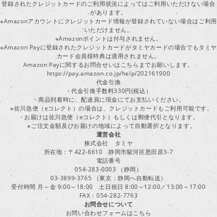
登録されたクレジットカードのご利用状況によってはご利用いただけない場合
があります。
※Amazonアカウントにクレジットカード情報が登録されていない場合はご利用
いただけません。
※Amazonポイントは付与されません。
※Amazon Payに登録されたクレジットカードがタミヤカードの場合でもタミヤ
カード会員様特典は適用されません。
Amazon Payに関するお問合せいはこちらまでお願いします。
https://pay.amazon.co.jp/help/202161900
代金引換
・代金引換手数料330円(税込）
・商品到着時に、配達員に現金にてお支払いください。
※佐川急便（eコレクト）の場合は、クレジットカードもご利用可能です。
・お届けは佐川急便（eコレクト）もしくは郵便代引となります。
※ご注文金額及びお届けの地域によって自動選択となります。
運営会社
株式会社 タミヤ
所在地：〒422-8610 静岡市駿河区恩田原3-7
電話番号
054-283-0003 （静岡）
03-3899-3765 （東京：静岡へ自動転送）
受付時間 月～金 9:00～18:00 土日祝日 8:00～12:00／13:00～17:00
FAX：054-282-7763
お問合せについて
お問い合わせフォームはこちら