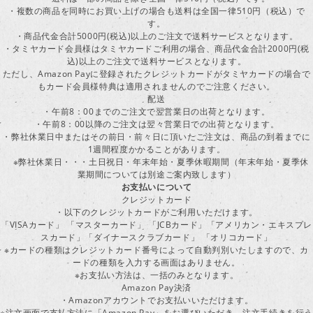
・複数の商品を同時にお買い上げの場合も送料は全国一律510円（税込）で
す。
・商品代金合計5000円(税込)以上のご注文で送料サービスとなります。
・タミヤカード会員様はタミヤカードご利用の場合、商品代金合計2000円(税
込)以上のご注文で送料サービスとなります。
ただし、Amazon Payに登録されたクレジットカードがタミヤカードの場合で
もカード会員様特典は適用されませんのでご注意ください。
配送
・午前8：00までのご注文で翌営業日の出荷となります。
・午前8：00以降のご注文は翌々営業日での出荷となります。
・弊社休業日中またはその前日・前々日に頂いたご注文は、商品の到着までに
1週間程度かかることがあります。
※弊社休業日・・・土日祝日・年末年始・夏季休暇期間（年末年始・夏季休
業期間については別途ご案内致します）
お支払いについて
クレジットカード
・以下のクレジットカードがご利用いただけます。
「VISAカード」 「マスターカード」 「JCBカード」「アメリカン・エキスプレ
スカード」「ダイナースクラブカード」 「オリコカード」
※カードの種類はクレジットカード番号によって自動判別いたしますので、カ
ードの種類を入力する画面はありません。
※お支払い方法は、一括のみとなります。
Amazon Pay決済
・Amazonアカウントでお支払いいただけます。
※注文画面で支払方法に「Amazon Pay」をお選びいただき、注文手続きを行