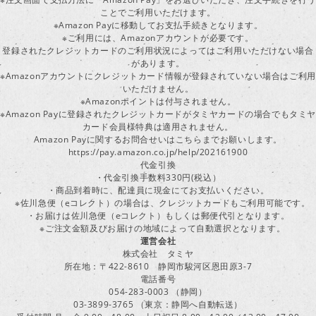
ことでご利用いただけます。
※Amazon Payに移動してお支払手続きとなります。
※ご利用には、Amazonアカウントが必要です。
登録されたクレジットカードのご利用状況によってはご利用いただけない場合
があります。
※Amazonアカウントにクレジットカード情報が登録されていない場合はご利用
いただけません。
※Amazonポイントは付与されません。
※Amazon Payに登録されたクレジットカードがタミヤカードの場合でもタミヤ
カード会員様特典は適用されません。
Amazon Payに関するお問合せいはこちらまでお願いします。
https://pay.amazon.co.jp/help/202161900
代金引換
・代金引換手数料330円(税込）
・商品到着時に、配達員に現金にてお支払いください。
※佐川急便（eコレクト）の場合は、クレジットカードもご利用可能です。
・お届けは佐川急便（eコレクト）もしくは郵便代引となります。
※ご注文金額及びお届けの地域によって自動選択となります。
運営会社
株式会社 タミヤ
所在地：〒422-8610 静岡市駿河区恩田原3-7
電話番号
054-283-0003 （静岡）
03-3899-3765 （東京：静岡へ自動転送）