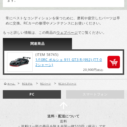
ます。
常にベストなコンディションを保つために、磨耗や疲労したパーツは早
めに交換。RCカーの修理やメンテナンスにお使いください。
もっと詳しい情報は、この商品の
ウェブページ
でご覧ください。
関連
商品
(ITEM 58745)
1/10RC ポルシェ 911 GT3 R (992) (TT-0
2シャーシ)
20,900円
(税込)
>
>
>
ホーム
RCモデル
RCパーツ
RCスペアパーツ
PC
スマートフォン
送料・配送について
送料
・送料は一部の商品を除き全国一律510円（税込）です。