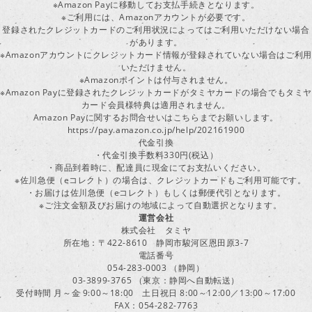
※Amazon Payに移動してお支払手続きとなります。
※ご利用には、Amazonアカウントが必要です。
登録されたクレジットカードのご利用状況によってはご利用いただけない場合
があります。
※Amazonアカウントにクレジットカード情報が登録されていない場合はご利用
いただけません。
※Amazonポイントは付与されません。
※Amazon Payに登録されたクレジットカードがタミヤカードの場合でもタミヤ
カード会員様特典は適用されません。
Amazon Payに関するお問合せいはこちらまでお願いします。
https://pay.amazon.co.jp/help/202161900
代金引換
・代金引換手数料330円(税込）
・商品到着時に、配達員に現金にてお支払いください。
※佐川急便（eコレクト）の場合は、クレジットカードもご利用可能です。
・お届けは佐川急便（eコレクト）もしくは郵便代引となります。
※ご注文金額及びお届けの地域によって自動選択となります。
運営会社
株式会社 タミヤ
所在地：〒422-8610 静岡市駿河区恩田原3-7
電話番号
054-283-0003 （静岡）
03-3899-3765 （東京：静岡へ自動転送）
受付時間 月～金 9:00～18:00 土日祝日 8:00～12:00／13:00～17:00
FAX：054-282-7763