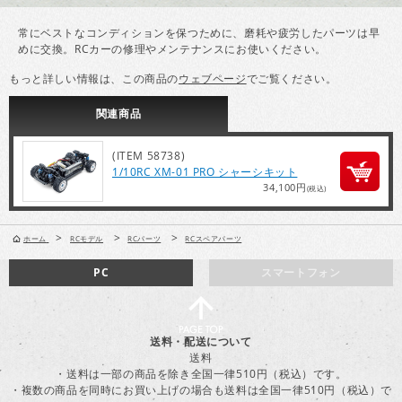
常にベストなコンディションを保つために、磨耗や疲労したパーツは早
めに交換。RCカーの修理やメンテナンスにお使いください。
もっと詳しい情報は、この商品の
ウェブページ
でご覧ください。
関連
商品
(ITEM 58738)
1/10RC XM-01 PRO シャーシキット
34,100円
(税込)
>
>
>
ホーム
RCモデル
RCパーツ
RCスペアパーツ
PC
スマートフォン
送料・配送について
送料
・送料は一部の商品を除き全国一律510円（税込）です。
・複数の商品を同時にお買い上げの場合も送料は全国一律510円（税込）で