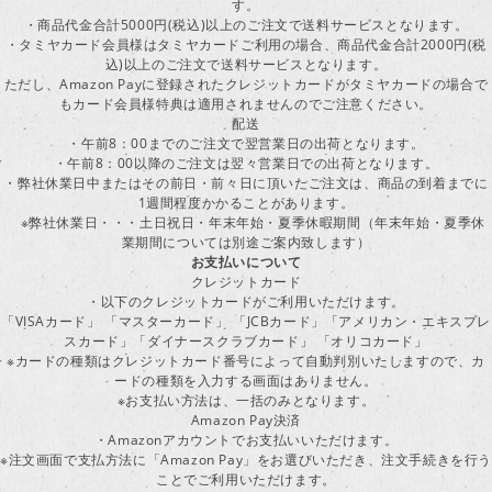
す。
・商品代金合計5000円(税込)以上のご注文で送料サービスとなります。
・タミヤカード会員様はタミヤカードご利用の場合、商品代金合計2000円(税
込)以上のご注文で送料サービスとなります。
ただし、Amazon Payに登録されたクレジットカードがタミヤカードの場合で
もカード会員様特典は適用されませんのでご注意ください。
配送
・午前8：00までのご注文で翌営業日の出荷となります。
・午前8：00以降のご注文は翌々営業日での出荷となります。
・弊社休業日中またはその前日・前々日に頂いたご注文は、商品の到着までに
1週間程度かかることがあります。
※弊社休業日・・・土日祝日・年末年始・夏季休暇期間（年末年始・夏季休
業期間については別途ご案内致します）
お支払いについて
クレジットカード
・以下のクレジットカードがご利用いただけます。
「VISAカード」 「マスターカード」 「JCBカード」「アメリカン・エキスプレ
スカード」「ダイナースクラブカード」 「オリコカード」
※カードの種類はクレジットカード番号によって自動判別いたしますので、カ
ードの種類を入力する画面はありません。
※お支払い方法は、一括のみとなります。
Amazon Pay決済
・Amazonアカウントでお支払いいただけます。
※注文画面で支払方法に「Amazon Pay」をお選びいただき、注文手続きを行
ことでご利用いただけます。