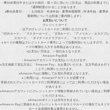
・弊社休業日中またはその前日・前々日に頂いたご注文は、商品の到着までに
1週間程度かかることがあります。
※弊社休業日・・・土日祝日・年末年始・夏季休暇期間（年末年始・夏季休
業期間については別途ご案内致します）
お支払いについて
クレジットカード
・以下のクレジットカードがご利用いただけます。
「VISAカード」 「マスターカード」 「JCBカード」「アメリカン・エキスプレ
スカード」「ダイナースクラブカード」 「オリコカード」
※カードの種類はクレジットカード番号によって自動判別いたしますので、カ
ードの種類を入力する画面はありません。
※お支払い方法は、一括のみとなります。
Amazon Pay決済
・Amazonアカウントでお支払いいただけます。
※注文画面で支払方法に「Amazon Pay」をお選びいただき、注文手続きを行
ことでご利用いただけます。
※Amazon Payに移動してお支払手続きとなります。
※ご利用には、Amazonアカウントが必要です。
登録されたクレジットカードのご利用状況によってはご利用いただけない場合
があります。
※Amazonアカウントにクレジットカード情報が登録されていない場合はご利用
いただけません。
※Amazonポイントは付与されません。
※Amazon Payに登録されたクレジットカードがタミヤカードの場合でもタミヤ
カード会員様特典は適用されません。