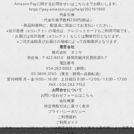
Amazon Payに関するお問合せいはこちらまでお願いします。
https://pay.amazon.co.jp/help/202161900
代金引換
・代金引換手数料330円(税込）
・商品到着時に、配達員に現金にてお支払いください。
※佐川急便（eコレクト）の場合は、クレジットカードもご利用可能です。
・お届けは佐川急便（eコレクト）もしくは郵便代引となります。
※ご注文金額及びお届けの地域によって自動選択となります。
運営会社
株式会社 タミヤ
所在地：〒422-8610 静岡市駿河区恩田原3-7
電話番号
054-283-0003 （静岡）
03-3899-3765 （東京：静岡へ自動転送）
受付時間 月～金 9:00～18:00 土日祝日 8:00～12:00／13:00～17:00
FAX：054-282-7763
お問合せについて
お問い合わせフォームはこちら
会社概要
特定商取引法に基づく表示
プライバシーポリシー
ご利用規約
ご利用ガイド
このホームページのコンテンツは株式会社タミヤが有する著作権により保護さ
れています。