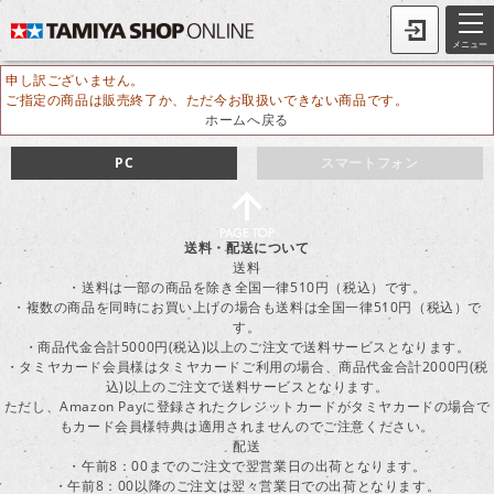
メニュー
申し訳ございません。
ご指定の商品は販売終了か、ただ今お取扱いできない商品です。
ホームへ戻る
PC
スマートフォン
送料・配送について
送料
・送料は一部の商品を除き全国一律510円（税込）です。
・複数の商品を同時にお買い上げの場合も送料は全国一律510円（税込）で
す。
・商品代金合計5000円(税込)以上のご注文で送料サービスとなります。
・タミヤカード会員様はタミヤカードご利用の場合、商品代金合計2000円(税
込)以上のご注文で送料サービスとなります。
ただし、Amazon Payに登録されたクレジットカードがタミヤカードの場合で
もカード会員様特典は適用されませんのでご注意ください。
配送
・午前8：00までのご注文で翌営業日の出荷となります。
・午前8：00以降のご注文は翌々営業日での出荷となります。