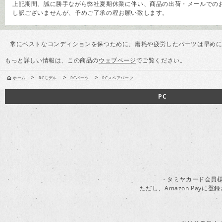
上記期間、誠に勝手ながら弊社夏期休業に伴い、商品の出荷・メールでのお
し訳ございませんが、予めご了承の程お願い致します。
常にベストなコンディションを保つために、磨耗や疲労したパーツは早めに
もっと詳しい情報は、この商品の
ウェブページ
でご覧ください。
>
>
>
ホーム
RCモデル
RCパーツ
RCスペアパーツ
PC
・タミヤカード会員様
ただし、Amazon Pay