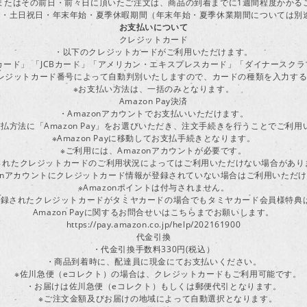
またはその前日・前々日に頂いたご注文は、商品の到着までに1週間程度かかる
・土日祝日・年末年始・夏季休暇期間（年末年始・夏季休業期間については別
お支払いについて
クレジットカード
・以下のクレジットカードがご利用いただけます。
ーカード」 「JCBカード」「アメリカン・エキスプレスカード」「ダイナースク
レジットカード番号によって自動判別いたしますので、カードの種類を入力す
※お支払い方法は、一括のみとなります。
Amazon Pay決済
・Amazonアカウントでお支払いいただけます。
払方法に「Amazon Pay」をお選びいただき、注文手続きを行うことでご利
※Amazon Payに移動してお支払手続きとなります。
※ご利用には、Amazonアカウントが必要です。
されたクレジットカードのご利用状況によってはご利用いただけない場合があり
zonアカウントにクレジットカード情報が登録されていない場合はご利用いただ
※Amazonポイントは付与されません。
ayに登録されたクレジットカードがタミヤカードの場合でもタミヤカード会員様特
Amazon Payに関するお問合せいはこちらまでお願いします。
https://pay.amazon.co.jp/help/202161900
代金引換
・代金引換手数料330円(税込）
・商品到着時に、配達員に現金にてお支払いください。
※佐川急便（eコレクト）の場合は、クレジットカードもご利用可能です。
・お届けは佐川急便（eコレクト）もしくは郵便代引となります。
※ご注文金額及びお届けの地域によって自動選択となります。