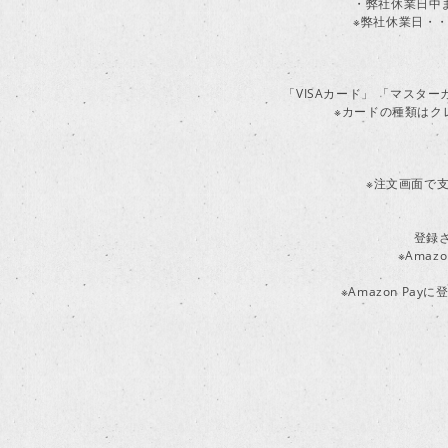
・弊社休業日中
※弊社休業日・・
「VISAカード」 「マスタ
※カードの種類はク
※注文画面で支
登録
※Ama
※Amazon P