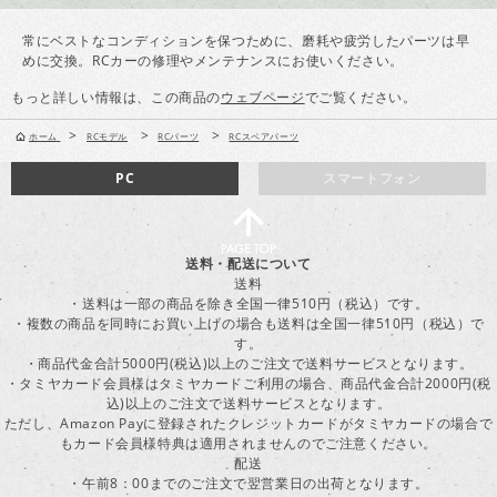
常にベストなコンディションを保つために、磨耗や疲労したパーツは早
めに交換。RCカーの修理やメンテナンスにお使いください。
もっと詳しい情報は、この商品の
ウェブページ
でご覧ください。
>
>
>
ホーム
RCモデル
RCパーツ
RCスペアパーツ
PC
スマートフォン
送料・配送について
送料
・送料は一部の商品を除き全国一律510円（税込）です。
・複数の商品を同時にお買い上げの場合も送料は全国一律510円（税込）で
す。
・商品代金合計5000円(税込)以上のご注文で送料サービスとなります。
・タミヤカード会員様はタミヤカードご利用の場合、商品代金合計2000円(税
込)以上のご注文で送料サービスとなります。
ただし、Amazon Payに登録されたクレジットカードがタミヤカードの場合で
もカード会員様特典は適用されませんのでご注意ください。
配送
・午前8：00までのご注文で翌営業日の出荷となります。