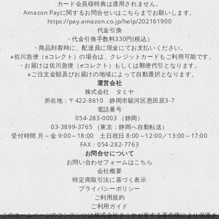
カード会員様特典は適用されません。
Amazon Payに関するお問合せいはこちらまでお願いします。
https://pay.amazon.co.jp/help/202161900
代金引換
・代金引換手数料330円(税込）
・商品到着時に、配達員に現金にてお支払いください。
※佐川急便（eコレクト）の場合は、クレジットカードもご利用可能です。
・お届けは佐川急便（eコレクト）もしくは郵便代引となります。
※ご注文金額及びお届けの地域によって自動選択となります。
運営会社
株式会社 タミヤ
所在地：〒422-8610 静岡市駿河区恩田原3-7
電話番号
054-283-0003 （静岡）
03-3899-3765 （東京：静岡へ自動転送）
受付時間 月～金 9:00～18:00 土日祝日 8:00～12:00／13:00～17:00
FAX：054-282-7763
お問合せについて
お問い合わせフォームはこちら
会社概要
特定商取引法に基づく表示
プライバシーポリシー
ご利用規約
ご利用ガイド
このホームページのコンテンツは株式会社タミヤが有する著作権により保護さ