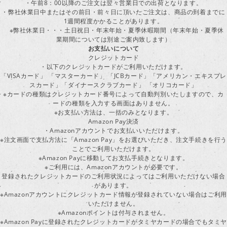
・午前8：00以降のご注文は翌々営業日での出荷となります。
・弊社休業日中またはその前日・前々日に頂いたご注文は、商品の到着までに
1週間程度かかることがあります。
※弊社休業日・・・土日祝日・年末年始・夏季休暇期間（年末年始・夏季休
業期間については別途ご案内致します）
お支払いについて
クレジットカード
・以下のクレジットカードがご利用いただけます。
「VISAカード」 「マスターカード」 「JCBカード」「アメリカン・エキスプレ
スカード」「ダイナースクラブカード」 「オリコカード」
※カードの種類はクレジットカード番号によって自動判別いたしますので、カ
ードの種類を入力する画面はありません。
※お支払い方法は、一括のみとなります。
Amazon Pay決済
・Amazonアカウントでお支払いいただけます。
※注文画面で支払方法に「Amazon Pay」をお選びいただき、注文手続きを行
ことでご利用いただけます。
※Amazon Payに移動してお支払手続きとなります。
※ご利用には、Amazonアカウントが必要です。
登録されたクレジットカードのご利用状況によってはご利用いただけない場合
があります。
※Amazonアカウントにクレジットカード情報が登録されていない場合はご利用
いただけません。
※Amazonポイントは付与されません。
※Amazon Payに登録されたクレジットカードがタミヤカードの場合でもタミヤ