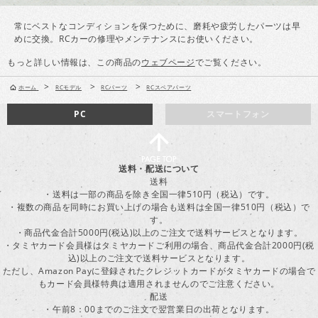
常にベストなコンディションを保つために、磨耗や疲労したパーツは早
めに交換。RCカーの修理やメンテナンスにお使いください。
もっと詳しい情報は、この商品の
ウェブページ
でご覧ください。
>
>
>
ホーム
RCモデル
RCパーツ
RCスペアパーツ
PC
スマートフォン
送料・配送について
送料
・送料は一部の商品を除き全国一律510円（税込）です。
・複数の商品を同時にお買い上げの場合も送料は全国一律510円（税込）で
す。
・商品代金合計5000円(税込)以上のご注文で送料サービスとなります。
・タミヤカード会員様はタミヤカードご利用の場合、商品代金合計2000円(税
込)以上のご注文で送料サービスとなります。
ただし、Amazon Payに登録されたクレジットカードがタミヤカードの場合で
もカード会員様特典は適用されませんのでご注意ください。
配送
・午前8：00までのご注文で翌営業日の出荷となります。