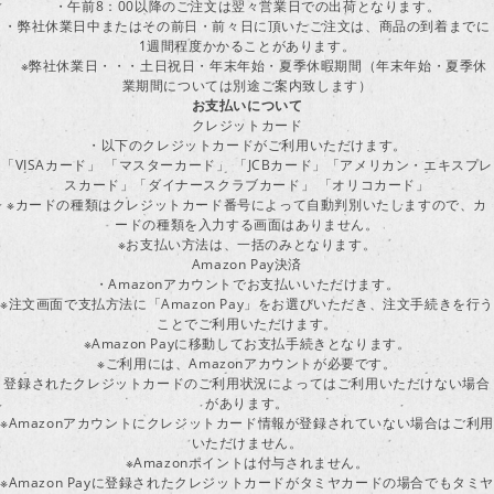
・午前8：00以降のご注文は翌々営業日での出荷となります。
・弊社休業日中またはその前日・前々日に頂いたご注文は、商品の到着までに
1週間程度かかることがあります。
※弊社休業日・・・土日祝日・年末年始・夏季休暇期間（年末年始・夏季休
業期間については別途ご案内致します）
お支払いについて
クレジットカード
・以下のクレジットカードがご利用いただけます。
「VISAカード」 「マスターカード」 「JCBカード」「アメリカン・エキスプレ
スカード」「ダイナースクラブカード」 「オリコカード」
※カードの種類はクレジットカード番号によって自動判別いたしますので、カ
ードの種類を入力する画面はありません。
※お支払い方法は、一括のみとなります。
Amazon Pay決済
・Amazonアカウントでお支払いいただけます。
※注文画面で支払方法に「Amazon Pay」をお選びいただき、注文手続きを行
ことでご利用いただけます。
※Amazon Payに移動してお支払手続きとなります。
※ご利用には、Amazonアカウントが必要です。
登録されたクレジットカードのご利用状況によってはご利用いただけない場合
があります。
※Amazonアカウントにクレジットカード情報が登録されていない場合はご利用
いただけません。
※Amazonポイントは付与されません。
※Amazon Payに登録されたクレジットカードがタミヤカードの場合でもタミヤ