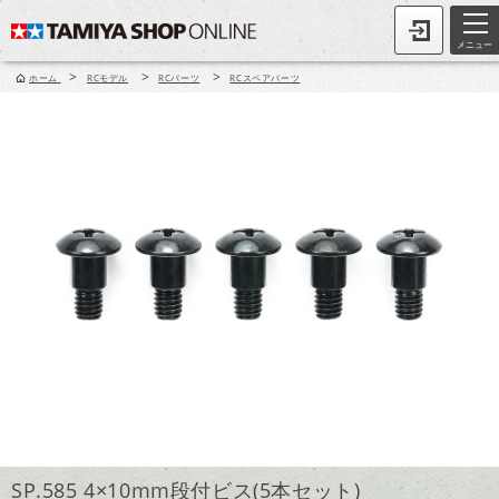
メニュー
>
>
>
ホーム
RCモデル
RCパーツ
RCスペアパーツ
SP.585 4×10mm段付ビス(5本セット)