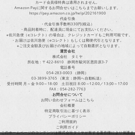
カード会員様特典は適用されません。
Amazon Payに関するお問合せいはこちらまでお願いします。
https://pay.amazon.co.jp/help/202161900
代金引換
・代金引換手数料330円(税込）
・商品到着時に、配達員に現金にてお支払いください。
※佐川急便（eコレクト）の場合は、クレジットカードもご利用可能です。
・お届けは佐川急便（eコレクト）もしくは郵便代引となります。
※ご注文金額及びお届けの地域によって自動選択となります。
運営会社
株式会社 タミヤ
所在地：〒422-8610 静岡市駿河区恩田原3-7
電話番号
054-283-0003 （静岡）
03-3899-3765 （東京：静岡へ自動転送）
受付時間 月～金 9:00～18:00 土日祝日 8:00～12:00／13:00～17:00
FAX：054-282-7763
お問合せについて
お問い合わせフォームはこちら
会社概要
特定商取引法に基づく表示
プライバシーポリシー
ご利用規約
ご利用ガイド
このホームページのコンテンツは株式会社タミヤが有する著作権により保護さ