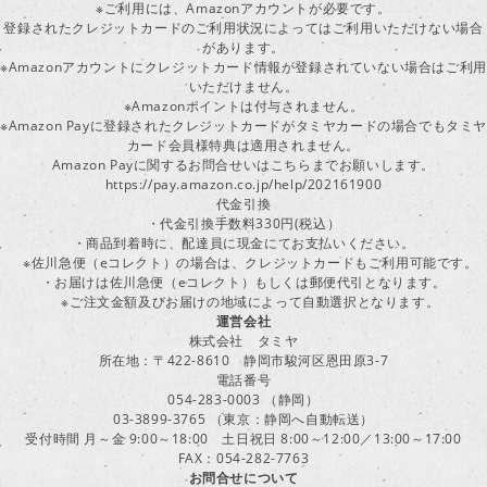
※ご利用には、Amazonアカウントが必要です。
登録されたクレジットカードのご利用状況によってはご利用いただけない場合
があります。
※Amazonアカウントにクレジットカード情報が登録されていない場合はご利用
いただけません。
※Amazonポイントは付与されません。
※Amazon Payに登録されたクレジットカードがタミヤカードの場合でもタミヤ
カード会員様特典は適用されません。
Amazon Payに関するお問合せいはこちらまでお願いします。
https://pay.amazon.co.jp/help/202161900
代金引換
・代金引換手数料330円(税込）
・商品到着時に、配達員に現金にてお支払いください。
※佐川急便（eコレクト）の場合は、クレジットカードもご利用可能です。
・お届けは佐川急便（eコレクト）もしくは郵便代引となります。
※ご注文金額及びお届けの地域によって自動選択となります。
運営会社
株式会社 タミヤ
所在地：〒422-8610 静岡市駿河区恩田原3-7
電話番号
054-283-0003 （静岡）
03-3899-3765 （東京：静岡へ自動転送）
受付時間 月～金 9:00～18:00 土日祝日 8:00～12:00／13:00～17:00
FAX：054-282-7763
お問合せについて