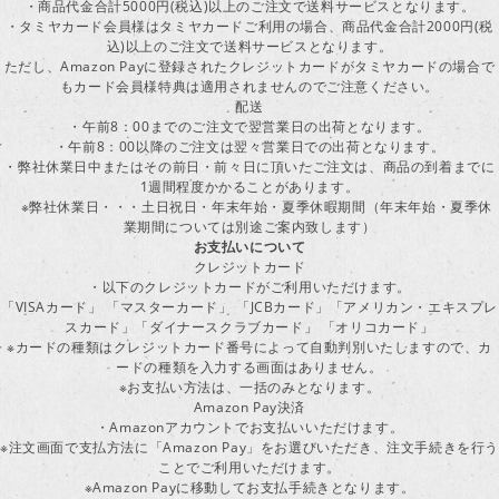
・商品代金合計5000円(税込)以上のご注文で送料サービスとなります。
・タミヤカード会員様はタミヤカードご利用の場合、商品代金合計2000円(税
込)以上のご注文で送料サービスとなります。
ただし、Amazon Payに登録されたクレジットカードがタミヤカードの場合で
もカード会員様特典は適用されませんのでご注意ください。
配送
・午前8：00までのご注文で翌営業日の出荷となります。
・午前8：00以降のご注文は翌々営業日での出荷となります。
・弊社休業日中またはその前日・前々日に頂いたご注文は、商品の到着までに
1週間程度かかることがあります。
※弊社休業日・・・土日祝日・年末年始・夏季休暇期間（年末年始・夏季休
業期間については別途ご案内致します）
お支払いについて
クレジットカード
・以下のクレジットカードがご利用いただけます。
「VISAカード」 「マスターカード」 「JCBカード」「アメリカン・エキスプレ
スカード」「ダイナースクラブカード」 「オリコカード」
※カードの種類はクレジットカード番号によって自動判別いたしますので、カ
ードの種類を入力する画面はありません。
※お支払い方法は、一括のみとなります。
Amazon Pay決済
・Amazonアカウントでお支払いいただけます。
※注文画面で支払方法に「Amazon Pay」をお選びいただき、注文手続きを行
ことでご利用いただけます。
※Amazon Payに移動してお支払手続きとなります。