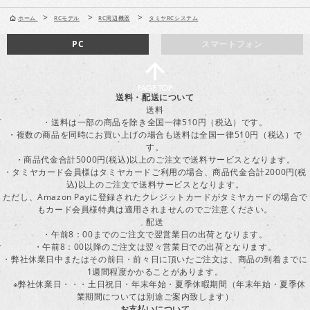
>
>
>
ホーム
RCモデル
RC周辺機器
タミヤRCシステム
PC
スマートフォン
送料・配送について
送料
・送料は一部の商品を除き全国一律510円（税込）です。
・複数の商品を同時にお買い上げの場合も送料は全国一律510円（税込）で
す。
・商品代金合計5000円(税込)以上のご注文で送料サービスとなります。
・タミヤカード会員様はタミヤカードご利用の場合、商品代金合計2000円(税
込)以上のご注文で送料サービスとなります。
ただし、Amazon Payに登録されたクレジットカードがタミヤカードの場合で
もカード会員様特典は適用されませんのでご注意ください。
配送
・午前8：00までのご注文で翌営業日の出荷となります。
・午前8：00以降のご注文は翌々営業日での出荷となります。
・弊社休業日中またはその前日・前々日に頂いたご注文は、商品の到着までに
1週間程度かかることがあります。
※弊社休業日・・・土日祝日・年末年始・夏季休暇期間（年末年始・夏季休
業期間については別途ご案内致します）
お支払いについて