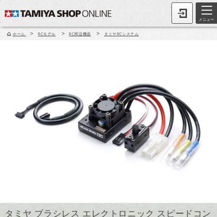
メニュー
>
>
>
ホーム
RCモデル
RC周辺機器
タミヤRCシステム
タミヤ ブラシレス エレクトロニック スピードコン