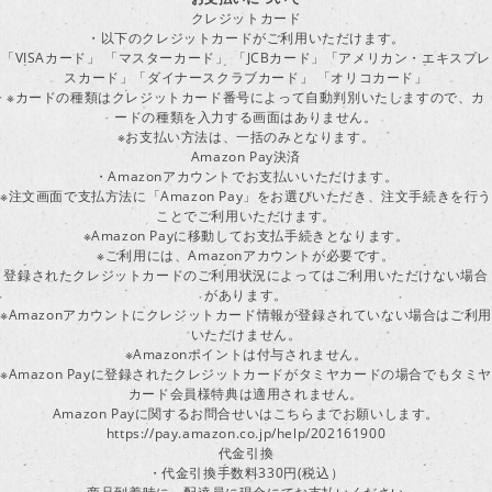
クレジットカード
・以下のクレジットカードがご利用いただけます。
「VISAカード」 「マスターカード」 「JCBカード」「アメリカン・エキスプレ
スカード」「ダイナースクラブカード」 「オリコカード」
※カードの種類はクレジットカード番号によって自動判別いたしますので、カ
ードの種類を入力する画面はありません。
※お支払い方法は、一括のみとなります。
Amazon Pay決済
・Amazonアカウントでお支払いいただけます。
※注文画面で支払方法に「Amazon Pay」をお選びいただき、注文手続きを行
ことでご利用いただけます。
※Amazon Payに移動してお支払手続きとなります。
※ご利用には、Amazonアカウントが必要です。
登録されたクレジットカードのご利用状況によってはご利用いただけない場合
があります。
※Amazonアカウントにクレジットカード情報が登録されていない場合はご利用
いただけません。
※Amazonポイントは付与されません。
※Amazon Payに登録されたクレジットカードがタミヤカードの場合でもタミヤ
カード会員様特典は適用されません。
Amazon Payに関するお問合せいはこちらまでお願いします。
https://pay.amazon.co.jp/help/202161900
代金引換
・代金引換手数料330円(税込）