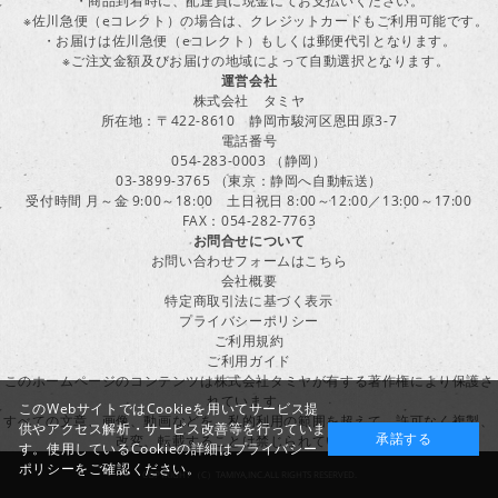
・商品到着時に、配達員に現金にてお支払いください。
※佐川急便（eコレクト）の場合は、クレジットカードもご利用可能です。
・お届けは佐川急便（eコレクト）もしくは郵便代引となります。
※ご注文金額及びお届けの地域によって自動選択となります。
運営会社
株式会社 タミヤ
所在地：〒422-8610 静岡市駿河区恩田原3-7
電話番号
054-283-0003 （静岡）
03-3899-3765 （東京：静岡へ自動転送）
受付時間 月～金 9:00～18:00 土日祝日 8:00～12:00／13:00～17:00
FAX：054-282-7763
お問合せについて
お問い合わせフォームはこちら
会社概要
特定商取引法に基づく表示
プライバシーポリシー
ご利用規約
ご利用ガイド
このホームページのコンテンツは株式会社タミヤが有する著作権により保護さ
れています。
このWebサイトではCookieを用いてサービス提
すべての文章、画像、動画などを、私的利用の範囲を超えて、許可なく複製、
供やアクセス解析・サービス改善等を行っていま
承諾する
改変、転載することは禁じられています。
す。使用しているCookieの詳細は
プライバシー
ポリシー
をご確認ください。
COPYRIGHT （C）TAMIYA,INC.ALL RIGHTS RESERVED.