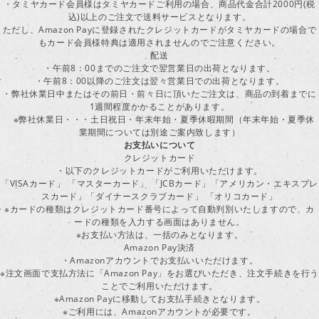
・タミヤカード会員様はタミヤカードご利用の場合、商品代金合計2000円(税
込)以上のご注文で送料サービスとなります。
ただし、Amazon Payに登録されたクレジットカードがタミヤカードの場合で
もカード会員様特典は適用されませんのでご注意ください。
配送
・午前8：00までのご注文で翌営業日の出荷となります。
・午前8：00以降のご注文は翌々営業日での出荷となります。
・弊社休業日中またはその前日・前々日に頂いたご注文は、商品の到着までに
1週間程度かかることがあります。
※弊社休業日・・・土日祝日・年末年始・夏季休暇期間（年末年始・夏季休
業期間については別途ご案内致します）
お支払いについて
クレジットカード
・以下のクレジットカードがご利用いただけます。
「VISAカード」 「マスターカード」 「JCBカード」「アメリカン・エキスプレ
スカード」「ダイナースクラブカード」 「オリコカード」
※カードの種類はクレジットカード番号によって自動判別いたしますので、カ
ードの種類を入力する画面はありません。
※お支払い方法は、一括のみとなります。
Amazon Pay決済
・Amazonアカウントでお支払いいただけます。
※注文画面で支払方法に「Amazon Pay」をお選びいただき、注文手続きを行
ことでご利用いただけます。
※Amazon Payに移動してお支払手続きとなります。
※ご利用には、Amazonアカウントが必要です。