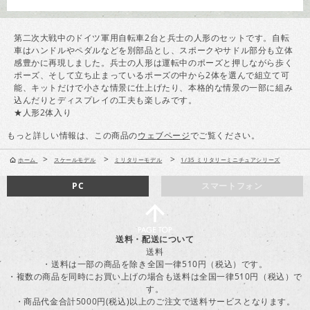
第二次大戦中のドイツ軍用自転車2台と兵士の人形のセットです。自転
車はハンドルやペダルなどを別部品とし、スポークやサドル部分も立体
感豊かに再現しました。兵士の人形は運転中のポーズと押しながら歩く
ポーズ、そして立ち止まっているポーズの中から2体を選んで組立て可
能、キットだけで小さな情景に仕上げたり、本格的な情景の一部に組み
込んだりとディスプレイの工夫も楽しみです。
★人形2体入り
もっと詳しい情報は、この商品の
ウェブページ
でご覧ください。
>
>
>
ホーム
スケールモデル
ミリタリーモデル
1/35 ミリタリーミニチュアシリーズ
PC
スマートフォン
送料・配送について
送料
・送料は一部の商品を除き全国一律510円（税込）です。
・複数の商品を同時にお買い上げの場合も送料は全国一律510円（税込）で
す。
・商品代金合計5000円(税込)以上のご注文で送料サービスとなります。