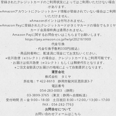
登録されたクレジットカードのご利用状況によってはご利用いただけない場合
があります。
※Amazonアカウントにクレジットカード情報が登録されていない場合はご利用
いただけません。
※Amazonポイントは付与されません。
※Amazon Payに登録されたクレジットカードがタミヤカードの場合でもタミヤ
カード会員様特典は適用されません。
Amazon Payに関するお問合せいはこちらまでお願いします。
https://pay.amazon.co.jp/help/202161900
代金引換
・代金引換手数料330円(税込）
・商品到着時に、配達員に現金にてお支払いください。
※佐川急便（eコレクト）の場合は、クレジットカードもご利用可能です。
・お届けは佐川急便（eコレクト）もしくは郵便代引となります。
※ご注文金額及びお届けの地域によって自動選択となります。
運営会社
株式会社 タミヤ
所在地：〒422-8610 静岡市駿河区恩田原3-7
電話番号
054-283-0003 （静岡）
03-3899-3765 （東京：静岡へ自動転送）
受付時間 月～金 9:00～18:00 土日祝日 8:00～12:00／13:00～17:00
FAX：054-282-7763
お問合せについて
お問い合わせフォームはこちら