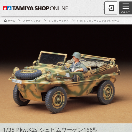
メニュー
>
>
>
ホーム
スケールモデル
ミリタリーモデル
1/35 ミリタリーミニチュアシリーズ
1/35 Pkw.K2s シュビムワーゲン166型