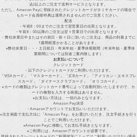
込)以上のご注文で送料サービスとなります。
ただし、Amazon Payに登録されたクレジットカードがタミヤカードの場合で
もカード会員様特典は適用されませんのでご注意ください。
配送
・午前8：00までのご注文で翌営業日の出荷となります。
・午前8：00以降のご注文は翌々営業日での出荷となります。
・弊社休業日中またはその前日・前々日に頂いたご注文は、商品の到着までに
1週間程度かかることがあります。
※弊社休業日・・・土日祝日・年末年始・夏季休暇期間（年末年始・夏季休
業期間については別途ご案内致します）
お支払いについて
クレジットカード
・以下のクレジットカードがご利用いただけます。
「VISAカード」 「マスターカード」 「JCBカード」「アメリカン・エキスプレ
スカード」「ダイナースクラブカード」 「オリコカード」
※カードの種類はクレジットカード番号によって自動判別いたしますので、カ
ードの種類を入力する画面はありません。
※お支払い方法は、一括のみとなります。
Amazon Pay決済
・Amazonアカウントでお支払いいただけます。
※注文画面で支払方法に「Amazon Pay」をお選びいただき、注文手続きを行
ことでご利用いただけます。
※Amazon Payに移動してお支払手続きとなります。
※ご利用には、Amazonアカウントが必要です。
登録されたクレジットカードのご利用状況によってはご利用いただけない場合