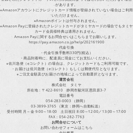
があります。
※Amazonアカウントにクレジットカード情報が登録されていない場合はご利用
いただけません。
※Amazonポイントは付与されません。
※Amazon Payに登録されたクレジットカードがタミヤカードの場合でもタミヤ
カード会員様特典は適用されません。
Amazon Payに関するお問合せいはこちらまでお願いします。
https://pay.amazon.co.jp/help/202161900
代金引換
・代金引換手数料330円(税込）
・商品到着時に、配達員に現金にてお支払いください。
※佐川急便（eコレクト）の場合は、クレジットカードもご利用可能です。
・お届けは佐川急便（eコレクト）もしくは郵便代引となります。
※ご注文金額及びお届けの地域によって自動選択となります。
運営会社
株式会社 タミヤ
所在地：〒422-8610 静岡市駿河区恩田原3-7
電話番号
054-283-0003 （静岡）
03-3899-3765 （東京：静岡へ自動転送）
受付時間 月～金 9:00～18:00 土日祝日 8:00～12:00／13:00～17:00
FAX：054-282-7763
お問合せについて
お問い合わせフォームはこちら
会社概要