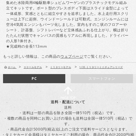
集めた水陸両用4輪駆動車シュビムワーゲンのプラスチックモデル組み
立てキットです。ボート型のプレスボディ下面はスライド金型によって
一体成形、実感とともに組立やすさを追求しました。水上走行用スクリ
ューは上下に起倒、ウインドーシールドは可動式。エンジンルームには
空冷4気筒エンジンもパーツ化しました。室内もすのこ状のフロアーや
シート、計器盤、シフトレバーなど立体感あふれる仕上がり。幌は折り
たたんだ状態でキャンバスの質感もリアルに再現しました。ドライバー
の人形1体付き。
★完成時の全長113mm
もっと詳しい情報は、この商品の
ウェブページ
でご覧ください。
>
>
>
ホーム
スケールモデル
ミリタリーモデル
1/35 ミリタリーミニチュアシリーズ
PC
スマートフォン
送料・配送について
送料
・送料は一部の商品を除き全国一律510円（税込）です。
・複数の商品を同時にお買い上げの場合も送料は全国一律510円（税込）で
す。
・商品代金合計5000円(税込)以上のご注文で送料サービスとなります。
・タミヤカード会員様はタミヤカードご利用の場合、商品代金合計2000円(税