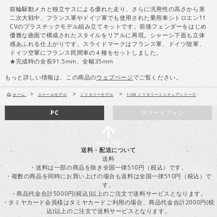
前輪駆動メカと独立サスによる優れた走り、さらに汎用性の高さから第
二次大戦中、フランス軍やドイツ軍でも使用された乗用車シトロエン11
CVのプラスチックモデル組み立てキットです。前後フェンダーをはじめ
優雅な曲面で構成されたスタイルをリアルに再現。シャーシ下面も立体
感あふれる仕上がりです。スライドマークはフランス軍、ドイツ陸軍、
ドイツ空軍にフランス民間車の４種をセットしました。
★完成時の全長91.5mm、全幅35mm
もっと詳しい情報は、この商品の
ウェブページ
でご覧ください。
>
>
>
ホーム
スケールモデル
ミリタリーモデル
1/48 ミリタリーミニチュアシリーズ
PC
スマートフォン
送料・配送について
送料
・送料は一部の商品を除き全国一律510円（税込）です。
・複数の商品を同時にお買い上げの場合も送料は全国一律510円（税込）で
す。
・商品代金合計5000円(税込)以上のご注文で送料サービスとなります。
・タミヤカード会員様はタミヤカードご利用の場合、商品代金合計2000円(税
込)以上のご注文で送料サービスとなります。