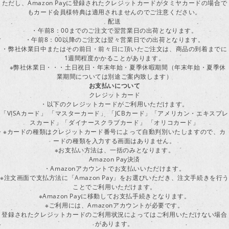
ただし、Amazon Payに登録されたクレジットカードがタミヤカードの場合で
もカード会員様特典は適用されませんのでご注意ください。
配送
・午前8：00までのご注文で翌営業日の出荷となります。
・午前8：00以降のご注文は翌々営業日での出荷となります。
・弊社休業日中またはその前日・前々日に頂いたご注文は、商品の到着までに
1週間程度かかることがあります。
※弊社休業日・・・土日祝日・年末年始・夏季休暇期間（年末年始・夏季休
業期間については別途ご案内致します）
お支払いについて
クレジットカード
・以下のクレジットカードがご利用いただけます。
「VISAカード」 「マスターカード」 「JCBカード」「アメリカン・エキスプレ
スカード」「ダイナースクラブカード」 「オリコカード」
※カードの種類はクレジットカード番号によって自動判別いたしますので、カ
ードの種類を入力する画面はありません。
※お支払い方法は、一括のみとなります。
Amazon Pay決済
・Amazonアカウントでお支払いいただけます。
※注文画面で支払方法に「Amazon Pay」をお選びいただき、注文手続きを行
ことでご利用いただけます。
※Amazon Payに移動してお支払手続きとなります。
※ご利用には、Amazonアカウントが必要です。
登録されたクレジットカードのご利用状況によってはご利用いただけない場合
があります。