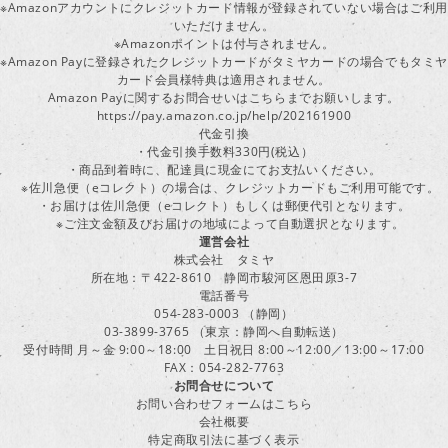
※Amazonアカウントにクレジットカード情報が登録されていない場合はご利用
いただけません。
※Amazonポイントは付与されません。
※Amazon Payに登録されたクレジットカードがタミヤカードの場合でもタミヤ
カード会員様特典は適用されません。
Amazon Payに関するお問合せいはこちらまでお願いします。
https://pay.amazon.co.jp/help/202161900
代金引換
・代金引換手数料330円(税込）
・商品到着時に、配達員に現金にてお支払いください。
※佐川急便（eコレクト）の場合は、クレジットカードもご利用可能です。
・お届けは佐川急便（eコレクト）もしくは郵便代引となります。
※ご注文金額及びお届けの地域によって自動選択となります。
運営会社
株式会社 タミヤ
所在地：〒422-8610 静岡市駿河区恩田原3-7
電話番号
054-283-0003 （静岡）
03-3899-3765 （東京：静岡へ自動転送）
受付時間 月～金 9:00～18:00 土日祝日 8:00～12:00／13:00～17:00
FAX：054-282-7763
お問合せについて
お問い合わせフォームはこちら
会社概要
特定商取引法に基づく表示