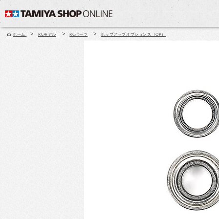
>
>
>
ホーム
RCモデル
RCパーツ
ホップアップオプションズ（OP）