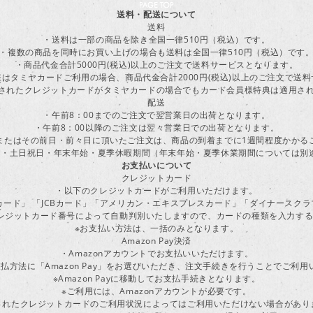
送料・配送について
送料
・送料は一部の商品を除き全国一律510円（税込）です。
・複数の商品を同時にお買い上げの場合も送料は全国一律510円（税込）です
・商品代金合計5000円(税込)以上のご注文で送料サービスとなります。
はタミヤカードご利用の場合、商品代金合計2000円(税込)以上のご注文で送
に登録されたクレジットカードがタミヤカードの場合でもカード会員様特典は適用
配送
・午前8：00までのご注文で翌営業日の出荷となります。
・午前8：00以降のご注文は翌々営業日での出荷となります。
またはその前日・前々日に頂いたご注文は、商品の到着までに1週間程度かかる
・土日祝日・年末年始・夏季休暇期間（年末年始・夏季休業期間については別
お支払いについて
クレジットカード
・以下のクレジットカードがご利用いただけます。
ーカード」 「JCBカード」「アメリカン・エキスプレスカード」「ダイナースク
レジットカード番号によって自動判別いたしますので、カードの種類を入力す
※お支払い方法は、一括のみとなります。
Amazon Pay決済
・Amazonアカウントでお支払いいただけます。
払方法に「Amazon Pay」をお選びいただき、注文手続きを行うことでご利
※Amazon Payに移動してお支払手続きとなります。
※ご利用には、Amazonアカウントが必要です。
されたクレジットカードのご利用状況によってはご利用いただけない場合があり