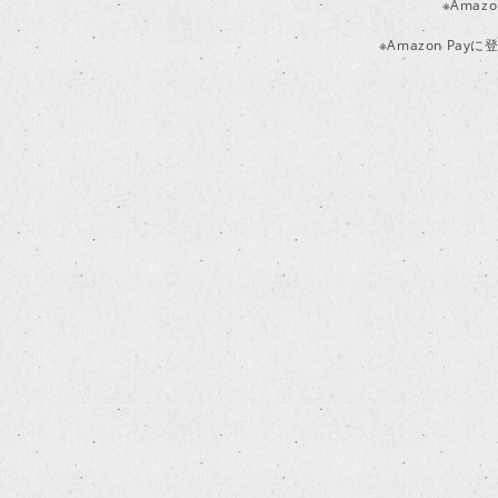
※Ama
※Amazon P