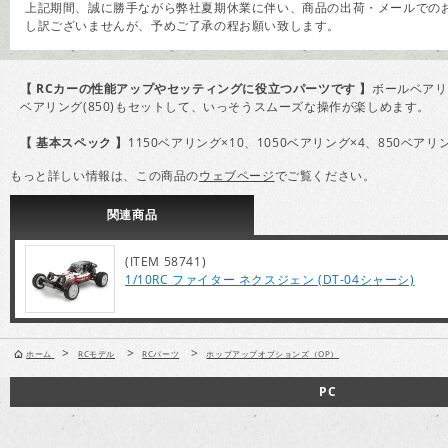
上記期間、誠に勝手ながら弊社夏期休業に伴い、商品の出荷・メールでのお
し訳ございませんが、予めご了承の程お願い致します。
【 RCカーの性能アップやセッティングに役立つパーツです 】
ボールベアリ
ベアリング(850)もセットして、いっそうスムーズな操作が楽しめます。
【 基本スペック 】
1150ベアリング×10、1050ベアリング×4、850ベアリ
もっと詳しい情報は、この商品の
ウェブページ
でご覧ください。
関連
商品
(ITEM 58741)
1/10RC ファイター ネクスジェン (DT-04シャーシ)
>
>
>
ホーム
RCモデル
RCパーツ
ホップアップオプションズ（OP）
PC