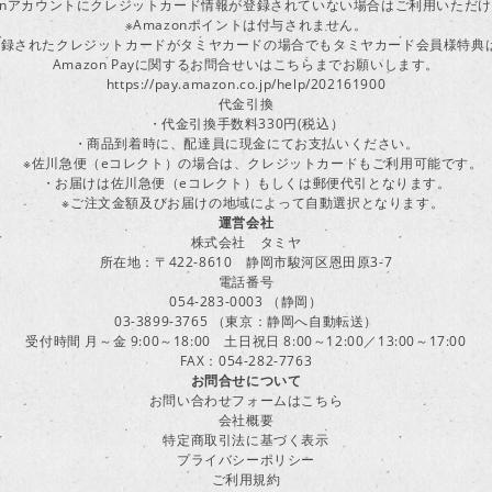
zonアカウントにクレジットカード情報が登録されていない場合はご利用いただ
※Amazonポイントは付与されません。
ayに登録されたクレジットカードがタミヤカードの場合でもタミヤカード会員様特
Amazon Payに関するお問合せいはこちらまでお願いします。
https://pay.amazon.co.jp/help/202161900
代金引換
・代金引換手数料330円(税込）
・商品到着時に、配達員に現金にてお支払いください。
※佐川急便（eコレクト）の場合は、クレジットカードもご利用可能です。
・お届けは佐川急便（eコレクト）もしくは郵便代引となります。
※ご注文金額及びお届けの地域によって自動選択となります。
運営会社
株式会社 タミヤ
所在地：〒422-8610 静岡市駿河区恩田原3-7
電話番号
054-283-0003 （静岡）
03-3899-3765 （東京：静岡へ自動転送）
受付時間 月～金 9:00～18:00 土日祝日 8:00～12:00／13:00～17:00
FAX：054-282-7763
お問合せについて
お問い合わせフォームはこちら
会社概要
特定商取引法に基づく表示
プライバシーポリシー
ご利用規約