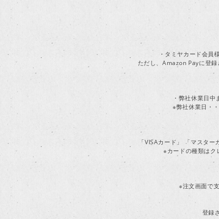
・タミヤカード会員様
ただし、Amazon Pay
・弊社休業日中
※弊社休業日・・
「VISAカード」 「マスタ
※カードの種類はク
※注文画面で支
登録