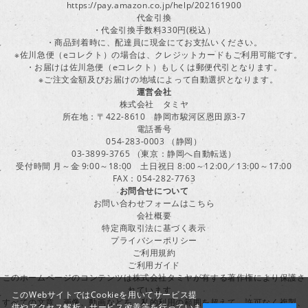
https://pay.amazon.co.jp/help/202161900
代金引換
・代金引換手数料330円(税込）
・商品到着時に、配達員に現金にてお支払いください。
※佐川急便（eコレクト）の場合は、クレジットカードもご利用可能です。
・お届けは佐川急便（eコレクト）もしくは郵便代引となります。
※ご注文金額及びお届けの地域によって自動選択となります。
運営会社
株式会社 タミヤ
所在地：〒422-8610 静岡市駿河区恩田原3-7
電話番号
054-283-0003 （静岡）
03-3899-3765 （東京：静岡へ自動転送）
受付時間 月～金 9:00～18:00 土日祝日 8:00～12:00／13:00～17:00
FAX：054-282-7763
お問合せについて
お問い合わせフォームはこちら
会社概要
特定商取引法に基づく表示
プライバシーポリシー
ご利用規約
ご利用ガイド
このホームページのコンテンツは株式会社タミヤが有する著作権により保護さ
れています。
このWebサイトではCookieを用いてサービス提
すべての文章、画像、動画などを、私的利用の範囲を超えて、許可なく複製、
供やアクセス解析・サービス改善等を行っていま