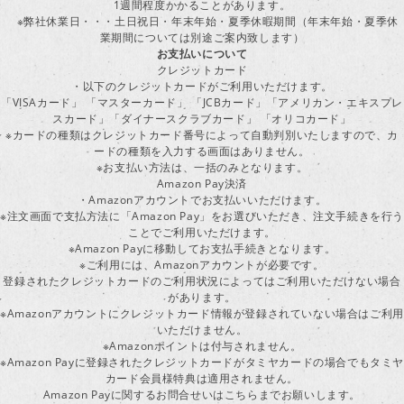
1週間程度かかることがあります。
※弊社休業日・・・土日祝日・年末年始・夏季休暇期間（年末年始・夏季休
業期間については別途ご案内致します）
お支払いについて
クレジットカード
・以下のクレジットカードがご利用いただけます。
「VISAカード」 「マスターカード」 「JCBカード」「アメリカン・エキスプレ
スカード」「ダイナースクラブカード」 「オリコカード」
※カードの種類はクレジットカード番号によって自動判別いたしますので、カ
ードの種類を入力する画面はありません。
※お支払い方法は、一括のみとなります。
Amazon Pay決済
・Amazonアカウントでお支払いいただけます。
※注文画面で支払方法に「Amazon Pay」をお選びいただき、注文手続きを行
ことでご利用いただけます。
※Amazon Payに移動してお支払手続きとなります。
※ご利用には、Amazonアカウントが必要です。
登録されたクレジットカードのご利用状況によってはご利用いただけない場合
があります。
※Amazonアカウントにクレジットカード情報が登録されていない場合はご利用
いただけません。
※Amazonポイントは付与されません。
※Amazon Payに登録されたクレジットカードがタミヤカードの場合でもタミヤ
カード会員様特典は適用されません。
Amazon Payに関するお問合せいはこちらまでお願いします。