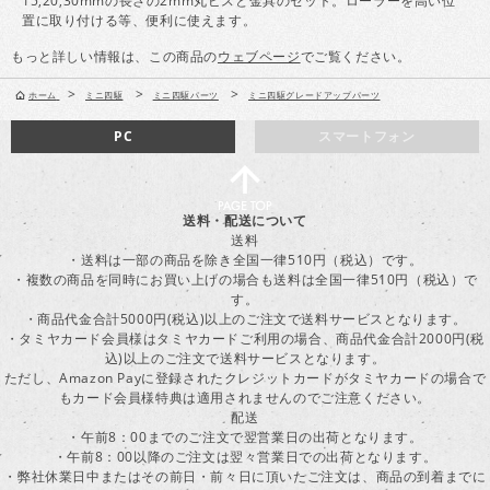
15,20,30mmの長さの2mm丸ビスと金具のセット。ローラーを高い位
置に取り付ける等、便利に使えます。
もっと詳しい情報は、この商品の
ウェブページ
でご覧ください。
>
>
>
ホーム
ミニ四駆
ミニ四駆パーツ
ミニ四駆グレードアップパーツ
PC
スマートフォン
送料・配送について
送料
・送料は一部の商品を除き全国一律510円（税込）です。
・複数の商品を同時にお買い上げの場合も送料は全国一律510円（税込）で
す。
・商品代金合計5000円(税込)以上のご注文で送料サービスとなります。
・タミヤカード会員様はタミヤカードご利用の場合、商品代金合計2000円(税
込)以上のご注文で送料サービスとなります。
ただし、Amazon Payに登録されたクレジットカードがタミヤカードの場合で
もカード会員様特典は適用されませんのでご注意ください。
配送
・午前8：00までのご注文で翌営業日の出荷となります。
・午前8：00以降のご注文は翌々営業日での出荷となります。
・弊社休業日中またはその前日・前々日に頂いたご注文は、商品の到着までに