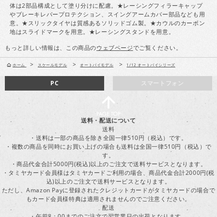
体は2部品構成として塗り分けに配慮。★レーシングフィラーキャップ
やブレーキレバープロテクション、スイングアームカバー部品なども用
意。★スリックタイヤは質感あるソリッドゴム製。★カウルのカーボン
地はスライドマークを用意。★レーシングスタンドを用意。
もっと詳しい情報は、この商品の
ウェブページ
でご覧ください。
>
>
>
ホーム
スケールモデル
オートバイモデル
1/12 オートバイシリーズ
PC
スマートフォン
送料・配送について
送料
・送料は一部の商品を除き全国一律510円（税込）です。
・複数の商品を同時にお買い上げの場合も送料は全国一律510円（税込）で
す。
・商品代金合計5000円(税込)以上のご注文で送料サービスとなります。
・タミヤカード会員様はタミヤカードご利用の場合、商品代金合計2000円(税
込)以上のご注文で送料サービスとなります。
ただし、Amazon Payに登録されたクレジットカードがタミヤカードの場合で
もカード会員様特典は適用されませんのでご注意ください。
配送
・午前8：00までのご注文で翌営業日の出荷となります。