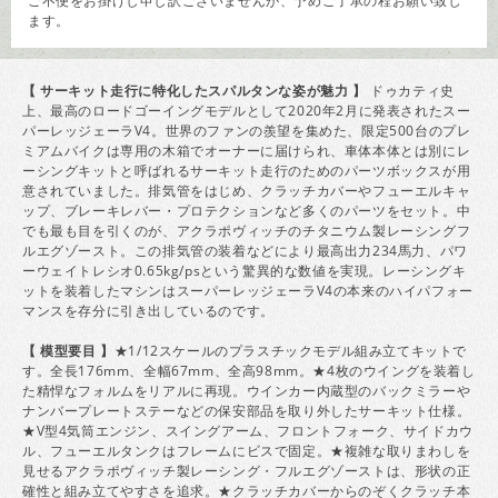
ご不便をお掛けし申し訳ございませんが、予めご了承の程お願い致し
ます。
【 サーキット走行に特化したスパルタンな姿が魅力 】
ドゥカティ史
上、最高のロードゴーイングモデルとして2020年2月に発表されたスー
パーレッジェーラV4。世界のファンの羨望を集めた、限定500台のプレ
ミアムバイクは専用の木箱でオーナーに届けられ、車体本体とは別にレ
ーシングキットと呼ばれるサーキット走行のためのパーツボックスが用
意されていました。排気管をはじめ、クラッチカバーやフューエルキャ
ップ、ブレーキレバー・プロテクションなど多くのパーツをセット。中
でも最も目を引くのが、アクラポヴィッチのチタニウム製レーシングフ
ルエグゾースト。この排気管の装着などにより最高出力234馬力、パワ
ーウェイトレシオ0.65kg/psという驚異的な数値を実現。レーシングキ
ットを装着したマシンはスーパーレッジェーラV4の本来のハイパフォー
マンスを存分に引き出しているのです。
【 模型要目 】
★1/12スケールのプラスチックモデル組み立てキットで
す。全長176mm、全幅67mm、全高98mm。★4枚のウイングを装着し
た精悍なフォルムをリアルに再現。ウインカー内蔵型のバックミラーや
ナンバープレートステーなどの保安部品を取り外したサーキット仕様。
★V型4気筒エンジン、スイングアーム、フロントフォーク、サイドカウ
ル、フューエルタンクはフレームにビスで固定。★複雑な取りまわしを
見せるアクラポヴィッチ製レーシング・フルエグゾーストは、形状の正
確性と組み立てやすさを追求。★クラッチカバーからのぞくクラッチ本