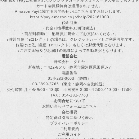
※Amazon Payに登録されたクレジットカードがタミヤカードの場合でもタミヤ
カード会員様特典は適用されません。
Amazon Payに関するお問合せいはこちらまでお願いします。
https://pay.amazon.co.jp/help/202161900
代金引換
・代金引換手数料330円(税込）
・商品到着時に、配達員に現金にてお支払いください。
※佐川急便（eコレクト）の場合は、クレジットカードもご利用可能です。
・お届けは佐川急便（eコレクト）もしくは郵便代引となります。
※ご注文金額及びお届けの地域によって自動選択となります。
運営会社
株式会社 タミヤ
所在地：〒422-8610 静岡市駿河区恩田原3-7
電話番号
054-283-0003 （静岡）
03-3899-3765 （東京：静岡へ自動転送）
受付時間 月～金 9:00～18:00 土日祝日 8:00～12:00／13:00～17:00
FAX：054-282-7763
お問合せについて
お問い合わせフォームはこちら
会社概要
特定商取引法に基づく表示
プライバシーポリシー
ご利用規約
ご利用ガイド