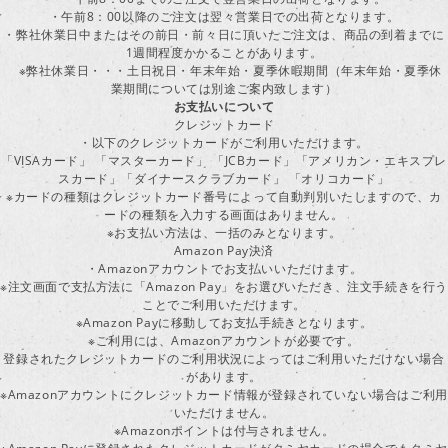
・午前8：00以降のご注文は翌々営業日での出荷となります。
・弊社休業日中またはその前日・前々日に頂いたご注文は、商品の到着までに
1週間程度かかることがあります。
※弊社休業日・・・土日祝日・年末年始・夏季休暇期間（年末年始・夏季休
業期間については別途ご案内致します）
お支払いについて
クレジットカード
・以下のクレジットカードがご利用いただけます。
「VISAカード」 「マスターカード」 「JCBカード」「アメリカン・エキスプレ
スカード」「ダイナースクラブカード」 「オリコカード」
※カードの種類はクレジットカード番号によって自動判別いたしますので、カ
ードの種類を入力する画面はありません。
※お支払い方法は、一括のみとなります。
Amazon Pay決済
・Amazonアカウントでお支払いいただけます。
※注文画面で支払方法に「Amazon Pay」をお選びいただき、注文手続きを行
ことでご利用いただけます。
※Amazon Payに移動してお支払手続きとなります。
※ご利用には、Amazonアカウントが必要です。
登録されたクレジットカードのご利用状況によってはご利用いただけない場合
があります。
※Amazonアカウントにクレジットカード情報が登録されていない場合はご利用
いただけません。
※Amazonポイントは付与されません。