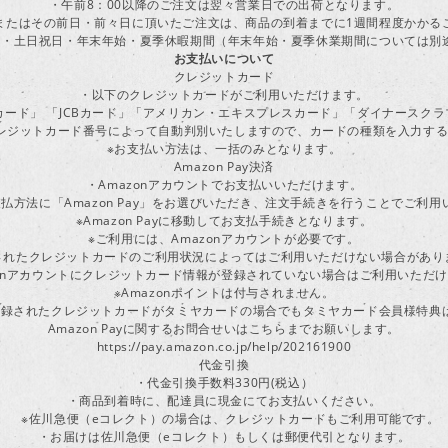
・午前8：00以降のご注文は翌々営業日での出荷となります。
またはその前日・前々日に頂いたご注文は、商品の到着までに1週間程度かかる
・土日祝日・年末年始・夏季休暇期間（年末年始・夏季休業期間については別
お支払いについて
クレジットカード
・以下のクレジットカードがご利用いただけます。
ーカード」 「JCBカード」「アメリカン・エキスプレスカード」「ダイナースク
レジットカード番号によって自動判別いたしますので、カードの種類を入力す
※お支払い方法は、一括のみとなります。
Amazon Pay決済
・Amazonアカウントでお支払いいただけます。
払方法に「Amazon Pay」をお選びいただき、注文手続きを行うことでご利
※Amazon Payに移動してお支払手続きとなります。
※ご利用には、Amazonアカウントが必要です。
されたクレジットカードのご利用状況によってはご利用いただけない場合があり
zonアカウントにクレジットカード情報が登録されていない場合はご利用いただ
※Amazonポイントは付与されません。
ayに登録されたクレジットカードがタミヤカードの場合でもタミヤカード会員様特
Amazon Payに関するお問合せいはこちらまでお願いします。
https://pay.amazon.co.jp/help/202161900
代金引換
・代金引換手数料330円(税込）
・商品到着時に、配達員に現金にてお支払いください。
※佐川急便（eコレクト）の場合は、クレジットカードもご利用可能です。
・お届けは佐川急便（eコレクト）もしくは郵便代引となります。