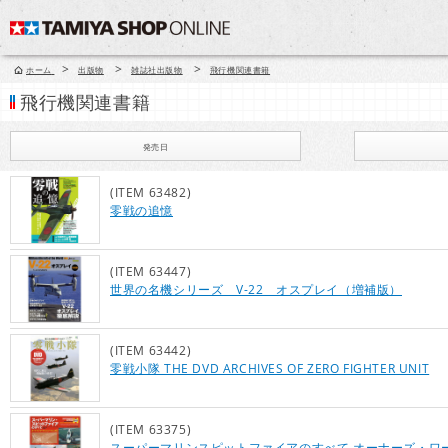
>
>
>
ホーム
出版物
雑誌社出版物
飛行機関連書籍
飛行機関連書籍
発売日
(ITEM 63482)
零戦の追憶
(ITEM 63447)
世界の名機シリーズ V-22 オスプレイ（増補版）
(ITEM 63442)
零戦小隊 THE DVD ARCHIVES OF ZERO FIGHTER UNIT
(ITEM 63375)
スーパーマリンスピットファイアのすべて オーナーズ・ワ