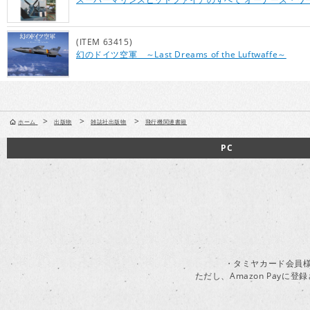
(ITEM 63415)
幻のドイツ空軍 ～Last Dreams of the Luftwaffe～
>
>
>
ホーム
出版物
雑誌社出版物
飛行機関連書籍
PC
・タミヤカード会員様
ただし、Amazon Pay