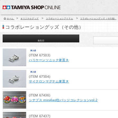
>
>
>
ホーム
オリジナルグッズ
コラボレーションアイテム
コラボレーショングッズ（その他）
コラボレーショングッズ（その他）
発売日
(ITEM 67503)
ハリケーンソニック箸置き
(ITEM 67504)
サイクロンマグナム箸置き
(ITEM 67436)
シナプス mini4wd缶バッジコレクションvol.2
(ITEM 67437)