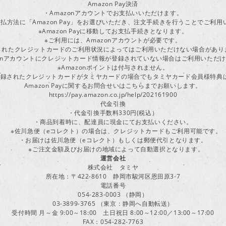
Amazon Pay決済
・Amazonアカウントでお支払いいただけます。
払方法に「Amazon Pay」をお選びいただき、注文手続きを行うことでご利
※Amazon Payに移動してお支払手続きとなります。
※ご利用には、Amazonアカウントが必要です。
されたクレジットカードのご利用状況によってはご利用いただけない場合があり
zonアカウントにクレジットカード情報が登録されていない場合はご利用いただ
※Amazonポイントは付与されません。
ayに登録されたクレジットカードがタミヤカードの場合でもタミヤカード会員様特
Amazon Payに関するお問合せいはこちらまでお願いします。
https://pay.amazon.co.jp/help/202161900
代金引換
・代金引換手数料330円(税込）
・商品到着時に、配達員に現金にてお支払いください。
※佐川急便（eコレクト）の場合は、クレジットカードもご利用可能です。
・お届けは佐川急便（eコレクト）もしくは郵便代引となります。
※ご注文金額及びお届けの地域によって自動選択となります。
運営会社
株式会社 タミヤ
所在地：〒422-8610 静岡市駿河区恩田原3-7
電話番号
054-283-0003 （静岡）
03-3899-3765 （東京：静岡へ自動転送）
受付時間 月～金 9:00～18:00 土日祝日 8:00～12:00／13:00～17:00
FAX：054-282-7763