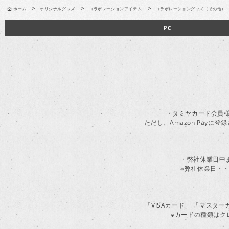
>
>
>
ホーム
オリジナルグッズ
コラボレーションアイテム
コラボレーショングッズ（その他）
PC
・タミヤカード会員様
ただし、Amazon Pay
・弊社休業日中
※弊社休業日・・
「VISAカード」 「マスタ
※カードの種類はク