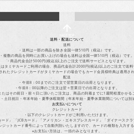
送料・配送について
送料
・送料は一部の商品を除き全国一律510円（税込）です。
・複数の商品を同時にお買い上げの場合も送料は全国一律510円（税込）です
・商品代金合計5000円(税込)以上のご注文で送料サービスとなります。
はタミヤカードご利用の場合、商品代金合計2000円(税込)以上のご注文で送
に登録されたクレジットカードがタミヤカードの場合でもカード会員様特典は適用
配送
・午前8：00までのご注文で翌営業日の出荷となります。
・午前8：00以降のご注文は翌々営業日での出荷となります。
またはその前日・前々日に頂いたご注文は、商品の到着までに1週間程度かかる
・土日祝日・年末年始・夏季休暇期間（年末年始・夏季休業期間については別
お支払いについて
クレジットカード
・以下のクレジットカードがご利用いただけます。
ーカード」 「JCBカード」「アメリカン・エキスプレスカード」「ダイナースク
レジットカード番号によって自動判別いたしますので、カードの種類を入力す
※お支払い方法は、一括のみとなります。