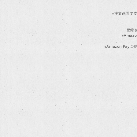
※注文画面で支
登録
※Ama
※Amazon P