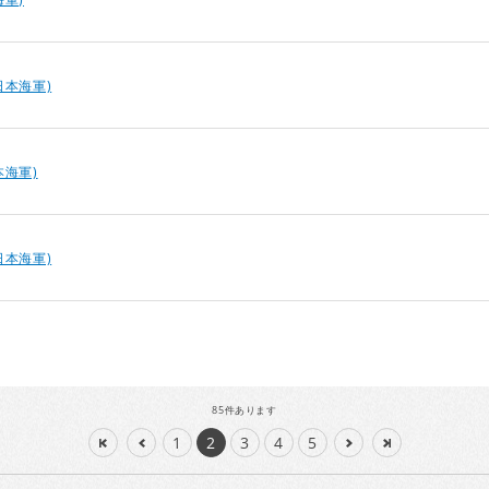
日本海軍)
本海軍)
日本海軍)
85
件あります
1
2
3
4
5