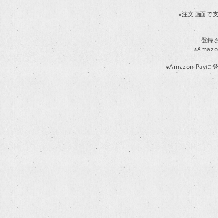
※注文画面で支
登録
※Ama
※Amazon P