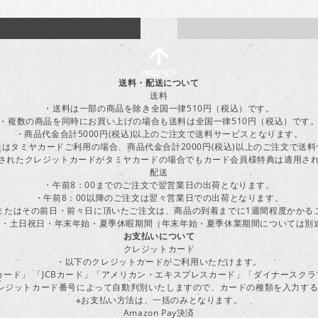
送料・配送について
送料
・送料は一部の商品を除き全国一律510円（税込）です。
・複数の商品を同時にお買い上げの場合も送料は全国一律510円（税込）です
・商品代金合計5000円(税込)以上のご注文で送料サービスとなります。
はタミヤカードご利用の場合、商品代金合計2000円(税込)以上のご注文で送
に登録されたクレジットカードがタミヤカードの場合でもカード会員様特典は適用
配送
・午前8：00までのご注文で翌営業日の出荷となります。
・午前8：00以降のご注文は翌々営業日での出荷となります。
またはその前日・前々日に頂いたご注文は、商品の到着までに1週間程度かかる
・土日祝日・年末年始・夏季休暇期間（年末年始・夏季休業期間については別
お支払いについて
クレジットカード
・以下のクレジットカードがご利用いただけます。
ーカード」 「JCBカード」「アメリカン・エキスプレスカード」「ダイナースク
レジットカード番号によって自動判別いたしますので、カードの種類を入力す
※お支払い方法は、一括のみとなります。
Amazon Pay決済