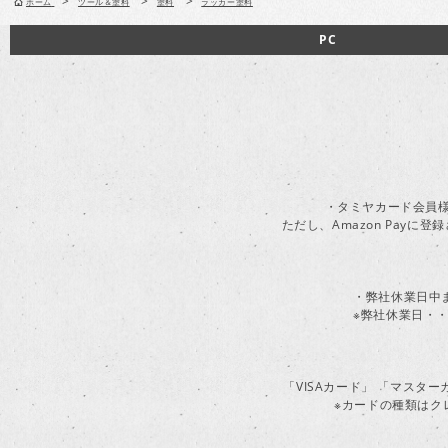
>
>
>
ホーム
ツール＆塗料
塗料
ラッカー塗料
PC
・タミヤカード会員様
ただし、Amazon Pay
・弊社休業日中
※弊社休業日・・
「VISAカード」 「マスタ
※カードの種類はク