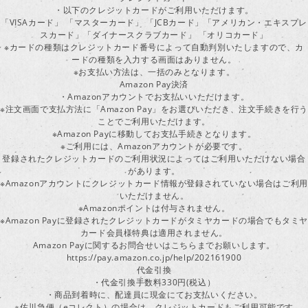
・以下のクレジットカードがご利用いただけます。
「VISAカード」 「マスターカード」 「JCBカード」「アメリカン・エキスプレ
スカード」「ダイナースクラブカード」 「オリコカード」
※カードの種類はクレジットカード番号によって自動判別いたしますので、カ
ードの種類を入力する画面はありません。
※お支払い方法は、一括のみとなります。
Amazon Pay決済
・Amazonアカウントでお支払いいただけます。
※注文画面で支払方法に「Amazon Pay」をお選びいただき、注文手続きを行
ことでご利用いただけます。
※Amazon Payに移動してお支払手続きとなります。
※ご利用には、Amazonアカウントが必要です。
登録されたクレジットカードのご利用状況によってはご利用いただけない場合
があります。
※Amazonアカウントにクレジットカード情報が登録されていない場合はご利用
いただけません。
※Amazonポイントは付与されません。
※Amazon Payに登録されたクレジットカードがタミヤカードの場合でもタミヤ
カード会員様特典は適用されません。
Amazon Payに関するお問合せいはこちらまでお願いします。
https://pay.amazon.co.jp/help/202161900
代金引換
・代金引換手数料330円(税込）
・商品到着時に、配達員に現金にてお支払いください。
※佐川急便（eコレクト）の場合は、クレジットカードもご利用可能です。