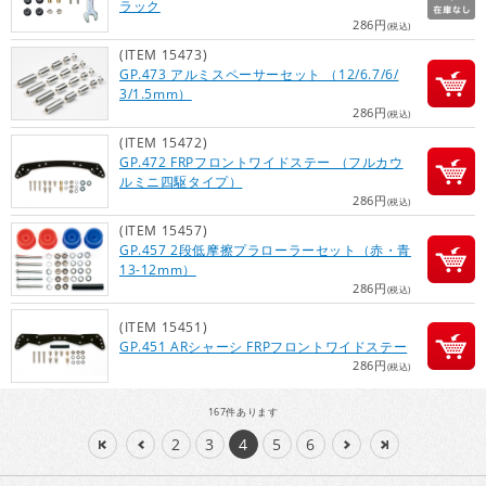
ラック
286円
(税込)
(ITEM 15473)
GP.473 アルミスペーサーセット （12/6.7/6/
3/1.5mm）
286円
(税込)
(ITEM 15472)
GP.472 FRPフロントワイドステー （フルカウ
ルミニ四駆タイプ）
286円
(税込)
(ITEM 15457)
GP.457 2段低摩擦プラローラーセット（赤・青
13-12mm）
286円
(税込)
(ITEM 15451)
GP.451 ARシャーシ FRPフロントワイドステー
286円
(税込)
167
件あります
2
3
4
5
6