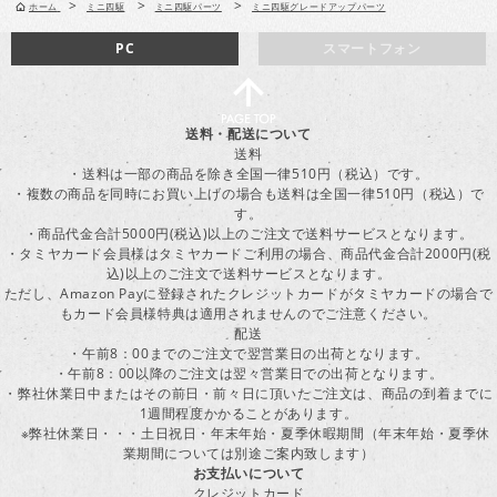
>
>
>
ホーム
ミニ四駆
ミニ四駆パーツ
ミニ四駆グレードアップパーツ
PC
スマートフォン
送料・配送について
送料
・送料は一部の商品を除き全国一律510円（税込）です。
・複数の商品を同時にお買い上げの場合も送料は全国一律510円（税込）で
す。
・商品代金合計5000円(税込)以上のご注文で送料サービスとなります。
・タミヤカード会員様はタミヤカードご利用の場合、商品代金合計2000円(税
込)以上のご注文で送料サービスとなります。
ただし、Amazon Payに登録されたクレジットカードがタミヤカードの場合で
もカード会員様特典は適用されませんのでご注意ください。
配送
・午前8：00までのご注文で翌営業日の出荷となります。
・午前8：00以降のご注文は翌々営業日での出荷となります。
・弊社休業日中またはその前日・前々日に頂いたご注文は、商品の到着までに
1週間程度かかることがあります。
※弊社休業日・・・土日祝日・年末年始・夏季休暇期間（年末年始・夏季休
業期間については別途ご案内致します）
お支払いについて
クレジットカード