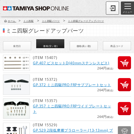
メニュー
>
>
>
ホーム
ミニ四駆
ミニ四駆パーツ
ミニ四駆グレードアップパーツ
ミニ四駆グレードアップパーツ
発売日
価格(安い順)
価格(高い順)
商品コード
(ITEM 15407)
GP.407 ビスセットD(40mmステンレスビス)
264円
(税込)
(ITEM 15372)
GP.372 ミニ四駆PRO FRPサブプレートセット
264円
(税込)
(ITEM 15357)
GP.357 ミニ四駆PRO FRPワイドプレートセッ
ト
264円
(税込)
(ITEM 15529)
GP.529 2段低摩擦プラローラー (13-13mm) ブ