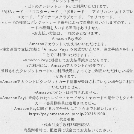
クレジットカード
・以下のクレジットカードがご利用いただけます。
「VISAカード」 「マスターカード」 「JCBカード」「アメリカン・エキスプレ
スカード」「ダイナースクラブカード」 「オリコカード」
※カードの種類はクレジットカード番号によって自動判別いたしますので、カ
ードの種類を入力する画面はありません。
※お支払い方法は、一括のみとなります。
Amazon Pay決済
・Amazonアカウントでお支払いいただけます。
※注文画面で支払方法に「Amazon Pay」をお選びいただき、注文手続きを行
ことでご利用いただけます。
※Amazon Payに移動してお支払手続きとなります。
※ご利用には、Amazonアカウントが必要です。
登録されたクレジットカードのご利用状況によってはご利用いただけない場合
があります。
※Amazonアカウントにクレジットカード情報が登録されていない場合はご利用
いただけません。
※Amazonポイントは付与されません。
※Amazon Payに登録されたクレジットカードがタミヤカードの場合でもタミヤ
カード会員様特典は適用されません。
Amazon Payに関するお問合せいはこちらまでお願いします。
https://pay.amazon.co.jp/help/202161900
代金引換
・代金引換手数料330円(税込）
・商品到着時に、配達員に現金にてお支払いください。