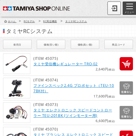
メニュー
>
>
>
ホーム
RCモデル
RC周辺機器
タミヤRCシステム
タミヤRCシステム
発売日
価格(安い順)
価格(高い順)
商品コード
(ITEM 45075)
タミヤ受信機レギュレーター TRO-02
2,640円
(税込)
(ITEM 45074)
ファインスペック2.4G プロポセット（TEU-10
7BK付）
17,600円
(税込)
(ITEM 45073)
タミヤ エレクトロニック スピードコントロー
ラー TEU-201BK (ツインモーター用)
6,600円
(税込)
(ITEM 45070)
タミヤ ブラシレス エレクトロニック スピード