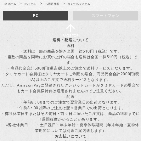
>
>
>
ホーム
RCモデル
RC周辺機器
タミヤRCシステム
PC
スマートフォン
送料・配送について
送料
・送料は一部の商品を除き全国一律510円（税込）です。
・複数の商品を同時にお買い上げの場合も送料は全国一律510円（税込）で
す。
・商品代金合計5000円(税込)以上のご注文で送料サービスとなります。
・タミヤカード会員様はタミヤカードご利用の場合、商品代金合計2000円(税
込)以上のご注文で送料サービスとなります。
ただし、Amazon Payに登録されたクレジットカードがタミヤカードの場合で
もカード会員様特典は適用されませんのでご注意ください。
配送
・午前8：00までのご注文で翌営業日の出荷となります。
・午前8：00以降のご注文は翌々営業日での出荷となります。
・弊社休業日中またはその前日・前々日に頂いたご注文は、商品の到着までに
1週間程度かかることがあります。
※弊社休業日・・・土日祝日・年末年始・夏季休暇期間（年末年始・夏季休
業期間については別途ご案内致します）
お支払いについて