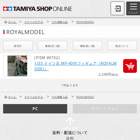
メニュー
>
>
>
ホーム
スケールモデル
その他輸入品
ROYALMODEL
ROYALMODEL
発売日
価格(安い順)
価格(高い順)
商品コード
(ITEM 49732)
1/35 ドイツ兵 MP-40付フィギュア（ROYALM
ODEL）
2,200円
(税込)
1
件あります
>
>
>
ホーム
スケールモデル
その他輸入品
ROYALMODEL
PC
スマートフォン
送料・配送について
送料