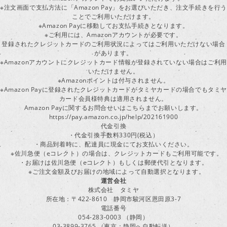
※注文画面で支払方法に「Amazon Pay」をお選びいただき、注文手続きを行
ことでご利用いただけます。
※Amazon Payに移動してお支払手続きとなります。
※ご利用には、Amazonアカウントが必要です。
登録されたクレジットカードのご利用状況によってはご利用いただけない場合
があります。
※Amazonアカウントにクレジットカード情報が登録されていない場合はご利用
いただけません。
※Amazonポイントは付与されません。
※Amazon Payに登録されたクレジットカードがタミヤカードの場合でもタミヤ
カード会員様特典は適用されません。
Amazon Payに関するお問合せいはこちらまでお願いします。
https://pay.amazon.co.jp/help/202161900
代金引換
・代金引換手数料330円(税込）
・商品到着時に、配達員に現金にてお支払いください。
※佐川急便（eコレクト）の場合は、クレジットカードもご利用可能です。
・お届けは佐川急便（eコレクト）もしくは郵便代引となります。
※ご注文金額及びお届けの地域によって自動選択となります。
運営会社
株式会社 タミヤ
所在地：〒422-8610 静岡市駿河区恩田原3-7
電話番号
054-283-0003 （静岡）
03-3899-3765 （東京：静岡へ自動転送）