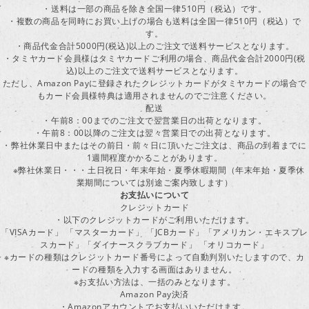
・送料は一部の商品を除き全国一律510円（税込）です。
・複数の商品を同時にお買い上げの場合も送料は全国一律510円（税込）で
す。
・商品代金合計5000円(税込)以上のご注文で送料サービスとなります。
・タミヤカード会員様はタミヤカードご利用の場合、商品代金合計2000円(税
込)以上のご注文で送料サービスとなります。
ただし、Amazon Payに登録されたクレジットカードがタミヤカードの場合で
もカード会員様特典は適用されませんのでご注意ください。
配送
・午前8：00までのご注文で翌営業日の出荷となります。
・午前8：00以降のご注文は翌々営業日での出荷となります。
・弊社休業日中またはその前日・前々日に頂いたご注文は、商品の到着までに
1週間程度かかることがあります。
※弊社休業日・・・土日祝日・年末年始・夏季休暇期間（年末年始・夏季休
業期間については別途ご案内致します）
お支払いについて
クレジットカード
・以下のクレジットカードがご利用いただけます。
「VISAカード」 「マスターカード」 「JCBカード」「アメリカン・エキスプレ
スカード」「ダイナースクラブカード」 「オリコカード」
※カードの種類はクレジットカード番号によって自動判別いたしますので、カ
ードの種類を入力する画面はありません。
※お支払い方法は、一括のみとなります。
Amazon Pay決済
・Amazonアカウントでお支払いいただけます。