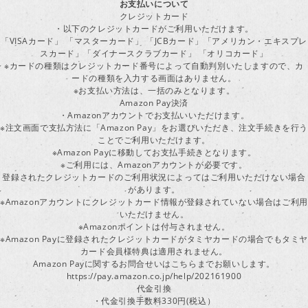
お支払いについて
クレジットカード
・以下のクレジットカードがご利用いただけます。
「VISAカード」 「マスターカード」 「JCBカード」「アメリカン・エキスプレ
スカード」「ダイナースクラブカード」 「オリコカード」
※カードの種類はクレジットカード番号によって自動判別いたしますので、カ
ードの種類を入力する画面はありません。
※お支払い方法は、一括のみとなります。
Amazon Pay決済
・Amazonアカウントでお支払いいただけます。
※注文画面で支払方法に「Amazon Pay」をお選びいただき、注文手続きを行
ことでご利用いただけます。
※Amazon Payに移動してお支払手続きとなります。
※ご利用には、Amazonアカウントが必要です。
登録されたクレジットカードのご利用状況によってはご利用いただけない場合
があります。
※Amazonアカウントにクレジットカード情報が登録されていない場合はご利用
いただけません。
※Amazonポイントは付与されません。
※Amazon Payに登録されたクレジットカードがタミヤカードの場合でもタミヤ
カード会員様特典は適用されません。
Amazon Payに関するお問合せいはこちらまでお願いします。
https://pay.amazon.co.jp/help/202161900
代金引換
・代金引換手数料330円(税込）