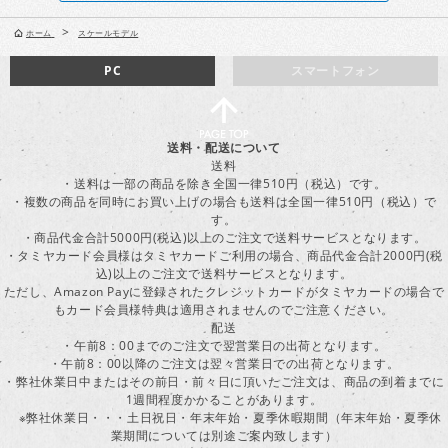
>
ホーム
スケールモデル
PC
スマートフォン
送料・配送について
送料
・送料は一部の商品を除き全国一律510円（税込）です。
・複数の商品を同時にお買い上げの場合も送料は全国一律510円（税込）で
す。
・商品代金合計5000円(税込)以上のご注文で送料サービスとなります。
・タミヤカード会員様はタミヤカードご利用の場合、商品代金合計2000円(税
込)以上のご注文で送料サービスとなります。
ただし、Amazon Payに登録されたクレジットカードがタミヤカードの場合で
もカード会員様特典は適用されませんのでご注意ください。
配送
・午前8：00までのご注文で翌営業日の出荷となります。
・午前8：00以降のご注文は翌々営業日での出荷となります。
・弊社休業日中またはその前日・前々日に頂いたご注文は、商品の到着までに
1週間程度かかることがあります。
※弊社休業日・・・土日祝日・年末年始・夏季休暇期間（年末年始・夏季休
業期間については別途ご案内致します）