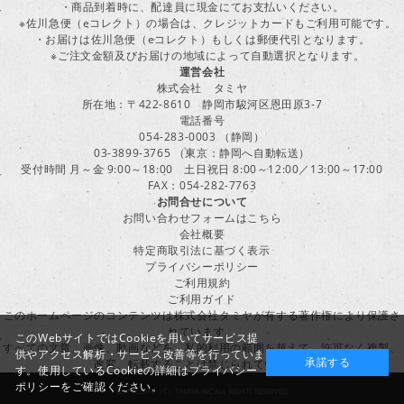
・商品到着時に、配達員に現金にてお支払いください。
※佐川急便（eコレクト）の場合は、クレジットカードもご利用可能です。
・お届けは佐川急便（eコレクト）もしくは郵便代引となります。
※ご注文金額及びお届けの地域によって自動選択となります。
運営会社
株式会社 タミヤ
所在地：〒422-8610 静岡市駿河区恩田原3-7
電話番号
054-283-0003 （静岡）
03-3899-3765 （東京：静岡へ自動転送）
受付時間 月～金 9:00～18:00 土日祝日 8:00～12:00／13:00～17:00
FAX：054-282-7763
お問合せについて
お問い合わせフォームはこちら
会社概要
特定商取引法に基づく表示
プライバシーポリシー
ご利用規約
ご利用ガイド
このホームページのコンテンツは株式会社タミヤが有する著作権により保護さ
れています。
このWebサイトではCookieを用いてサービス提
すべての文章、画像、動画などを、私的利用の範囲を超えて、許可なく複製、
供やアクセス解析・サービス改善等を行っていま
承諾する
改変、転載することは禁じられています。
す。使用しているCookieの詳細は
プライバシー
ポリシー
をご確認ください。
COPYRIGHT （C）TAMIYA,INC.ALL RIGHTS RESERVED.