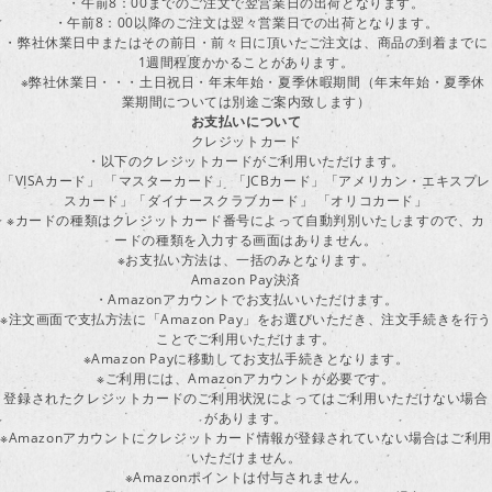
・午前8：00までのご注文で翌営業日の出荷となります。
・午前8：00以降のご注文は翌々営業日での出荷となります。
・弊社休業日中またはその前日・前々日に頂いたご注文は、商品の到着までに
1週間程度かかることがあります。
※弊社休業日・・・土日祝日・年末年始・夏季休暇期間（年末年始・夏季休
業期間については別途ご案内致します）
お支払いについて
クレジットカード
・以下のクレジットカードがご利用いただけます。
「VISAカード」 「マスターカード」 「JCBカード」「アメリカン・エキスプレ
スカード」「ダイナースクラブカード」 「オリコカード」
※カードの種類はクレジットカード番号によって自動判別いたしますので、カ
ードの種類を入力する画面はありません。
※お支払い方法は、一括のみとなります。
Amazon Pay決済
・Amazonアカウントでお支払いいただけます。
※注文画面で支払方法に「Amazon Pay」をお選びいただき、注文手続きを行
ことでご利用いただけます。
※Amazon Payに移動してお支払手続きとなります。
※ご利用には、Amazonアカウントが必要です。
登録されたクレジットカードのご利用状況によってはご利用いただけない場合
があります。
※Amazonアカウントにクレジットカード情報が登録されていない場合はご利用
いただけません。
※Amazonポイントは付与されません。