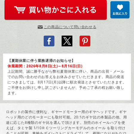
この商品について問い合わせる
【夏期休業に伴う業務遅滞のお知らせ】
休業期間：2026年8月8日(土)～8月16日(日)
上記期間、誠に勝手ながら弊社夏期休業に伴い、商品の出荷・メール
でのお問い合わせのお答えをお休みさせていただきます。商品の発送
につきましては、8月17日(月)以降に順次発送とさせていただきます。
ご不便をお掛けし申し訳ございませんが、予めご了承の程お願い致し
ます。
ロボットの製作に便利な、ギヤードモーター用のギヤヘッドです。ギヤ
ヘッド用のどのモーターにも取付可能。20:1のギヤ比の本製品の他、用
途に応じた8種類のギヤ比を選んで頂けます。別売のホイールハブを使
えば、タミヤ製 1/10ＲＣツーリングカーモデルのホイール を取り付け
ることが可能。車輪をダイレクトにドライブして、複雑になりがちなロ