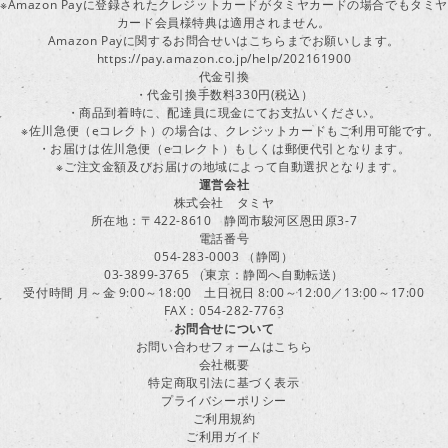
※Amazon Payに登録されたクレジットカードがタミヤカードの場合でもタミヤ
カード会員様特典は適用されません。
Amazon Payに関するお問合せいはこちらまでお願いします。
https://pay.amazon.co.jp/help/202161900
代金引換
・代金引換手数料330円(税込）
・商品到着時に、配達員に現金にてお支払いください。
※佐川急便（eコレクト）の場合は、クレジットカードもご利用可能です。
・お届けは佐川急便（eコレクト）もしくは郵便代引となります。
※ご注文金額及びお届けの地域によって自動選択となります。
運営会社
株式会社 タミヤ
所在地：〒422-8610 静岡市駿河区恩田原3-7
電話番号
054-283-0003 （静岡）
03-3899-3765 （東京：静岡へ自動転送）
受付時間 月～金 9:00～18:00 土日祝日 8:00～12:00／13:00～17:00
FAX：054-282-7763
お問合せについて
お問い合わせフォームはこちら
会社概要
特定商取引法に基づく表示
プライバシーポリシー
ご利用規約
ご利用ガイド