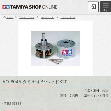
メニュー
>
>
>
ホーム
工作＆クラフト
ロボクラフト
ロボマテリアル
AO-8045 タミヤギヤヘッドK20
4,070円
税込
送料 510円
204ポイント獲得
(ITEM 89888)