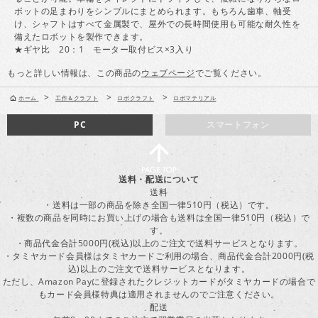
ボットの足まわりをシンプルにまとめられます。もちろん歯車、軸受
け、シャフトはすべて金属製で、屋外での長時間使用も可能な耐久性を
備えたロボットを製作できます。
★ギヤ比 20：1 モーター取付ビス×3入り
もっと詳しい情報は、この商品の
ウェブページ
でご覧ください。
>
>
>
ホーム
工作＆クラフト
ロボクラフト
ロボマテリアル
PC
スマートフォン
送料・配送について
送料
・送料は一部の商品を除き全国一律510円（税込）です。
・複数の商品を同時にお買い上げの場合も送料は全国一律510円（税込）で
す。
・商品代金合計5000円(税込)以上のご注文で送料サービスとなります。
・タミヤカード会員様はタミヤカードご利用の場合、商品代金合計2000円(税
込)以上のご注文で送料サービスとなります。
ただし、Amazon Payに登録されたクレジットカードがタミヤカードの場合で
もカード会員様特典は適用されませんのでご注意ください。
配送