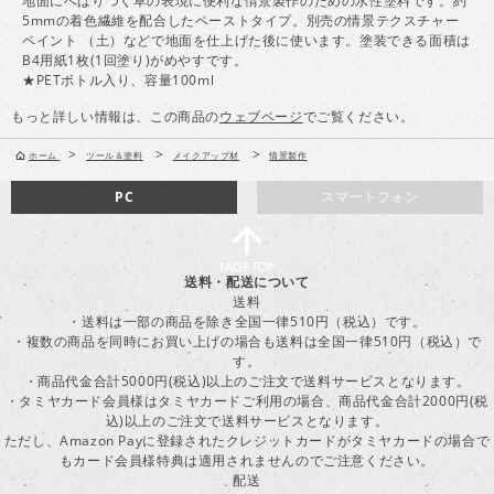
地面にへばりつく草の表現に便利な情景製作のための水性塗料です。約
5mmの着色繊維を配合したペーストタイプ。別売の情景テクスチャー
ペイント （土）などで地面を仕上げた後に使います。塗装できる面積は
B4用紙1枚(1回塗り)がめやすです。
★PETボトル入り、容量100ml
もっと詳しい情報は、この商品の
ウェブページ
でご覧ください。
>
>
>
ホーム
ツール＆塗料
メイクアップ材
情景製作
PC
スマートフォン
送料・配送について
送料
・送料は一部の商品を除き全国一律510円（税込）です。
・複数の商品を同時にお買い上げの場合も送料は全国一律510円（税込）で
す。
・商品代金合計5000円(税込)以上のご注文で送料サービスとなります。
・タミヤカード会員様はタミヤカードご利用の場合、商品代金合計2000円(税
込)以上のご注文で送料サービスとなります。
ただし、Amazon Payに登録されたクレジットカードがタミヤカードの場合で
もカード会員様特典は適用されませんのでご注意ください。
配送