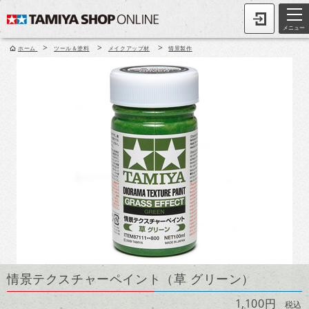
メニュー
>
>
>
ホーム
ツール＆塗料
メイクアップ材
情景製作
情景テクスチャーペイント（草 グリーン）
1,100円
税込