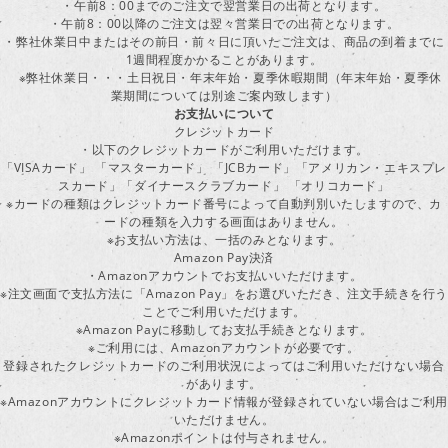
・午前8：00までのご注文で翌営業日の出荷となります。
・午前8：00以降のご注文は翌々営業日での出荷となります。
・弊社休業日中またはその前日・前々日に頂いたご注文は、商品の到着までに
1週間程度かかることがあります。
※弊社休業日・・・土日祝日・年末年始・夏季休暇期間（年末年始・夏季休
業期間については別途ご案内致します）
お支払いについて
クレジットカード
・以下のクレジットカードがご利用いただけます。
「VISAカード」 「マスターカード」 「JCBカード」「アメリカン・エキスプレ
スカード」「ダイナースクラブカード」 「オリコカード」
※カードの種類はクレジットカード番号によって自動判別いたしますので、カ
ードの種類を入力する画面はありません。
※お支払い方法は、一括のみとなります。
Amazon Pay決済
・Amazonアカウントでお支払いいただけます。
※注文画面で支払方法に「Amazon Pay」をお選びいただき、注文手続きを行
ことでご利用いただけます。
※Amazon Payに移動してお支払手続きとなります。
※ご利用には、Amazonアカウントが必要です。
登録されたクレジットカードのご利用状況によってはご利用いただけない場合
があります。
※Amazonアカウントにクレジットカード情報が登録されていない場合はご利用
いただけません。
※Amazonポイントは付与されません。