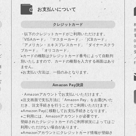
お支払いについて
クレジットカード
・以下のクレジットカードがご利用いただけます。
「VISAカード」 「マスターカード」 「JCBカード」
一
「アメリカン・エキスプレスカード」「ダイナースクラ
ブカード」 「オリコカード」
ビ
※カードの種類はクレジットカード番号によって自動判
別いたしますので、カードの種類を入力する画面はあり
商
ません。
と
※お支払い方法は、一括のみとなります。
が
Amazon Pay決済
ま
・Amazonアカウントでお支払いいただけます。
※注文画面で支払方法に「Amazon Pay」をお選びいた
だき、注文手続きを行うことでご利用いただけます。
※Amazon Payに移動してお支払手続きとなります。
※ご利用には、Amazonアカウントが必要です。
登録されたクレジットカードのご利用状況によってはご
り
利用いただけない場合があります。
※Amazonアカウントにクレジットカード情報が登録さ