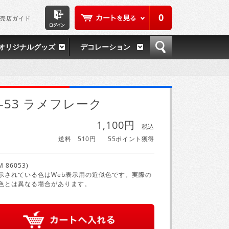
0
売店ガイド
オリジナルグッズ
デコレーション
S-53 ラメフレーク
1,100円
税込
送料 510円
55ポイント獲得
M 86053)
示されている色はWeb表示用の近似色です。実際の
色とは異なる場合があります。