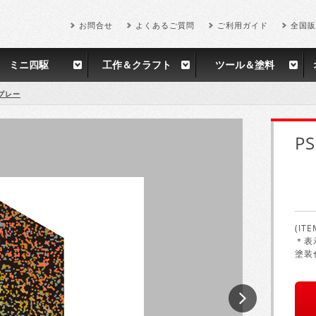
お問合せ
よくあるご質問
ご利用ガイド
全国販
ミニ四駆
工作＆クラフト
ツール＆塗料
プレー
P
(ITE
＊表
塗装