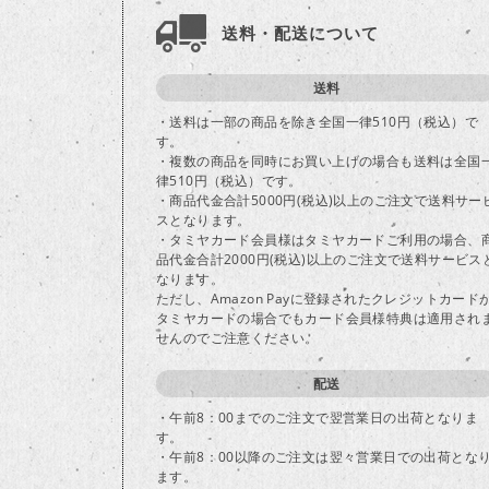
送料・配送について
送料
・送料は一部の商品を除き全国一律510円（税込）で
す。
・複数の商品を同時にお買い上げの場合も送料は全国
律510円（税込）です。
・商品代金合計5000円(税込)以上のご注文で送料サー
スとなります。
・タミヤカード会員様はタミヤカードご利用の場合、
品代金合計2000円(税込)以上のご注文で送料サービス
なります。
ただし、Amazon Payに登録されたクレジットカード
タミヤカードの場合でもカード会員様特典は適用され
せんのでご注意ください。
配送
・午前8：00までのご注文で翌営業日の出荷となりま
す。
・午前8：00以降のご注文は翌々営業日での出荷とな
ます。