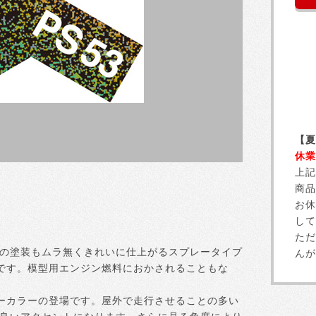
【夏
休業
上記
商品
お休
して
ただ
積の塗装もムラ無くきれいに仕上がるスプレータイプ
んが
です。模型用エンジン燃料におかされることもな
ーカラーの登場です。屋外で走行させることの多い