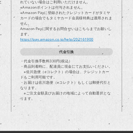
文
れていない場合はご利用いただけません。
※Amazonポイントは付与されません。
※Amazon Payに登録されたクレジットカードがタミヤ
カードの場合でもタミヤカード会員様特典は適用されま
し
せん。
Amazon Payに関するお問合せいはこちらまでお願いし
ます。
https://pay.amazon.co.jp/help/202161900
代金引換
・代金引換手数料330円(税込）
・商品到着時に、配達員に現金にてお支払いください。
※佐川急便（eコレクト）の場合は、クレジットカー
ドもご利用可能です。
・お届けは佐川急便（eコレクト）もしくは郵便代引と
なります。
※ご注文金額及びお届けの地域によって自動選択とな
ります。