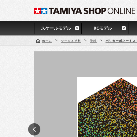
スケールモデル
RCモデル
>
>
>
ホーム
ツール＆塗料
塗料
ポリカーボネートス