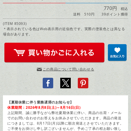
770円
税込
送料 510円
39ポイント獲得
(ITEM 85093)
＊表示されている色はWeb表示用の近似色です。実際の塗装色とは異なる
場合があります。
この商品について問い合わせる
【夏期休業に伴う業務遅滞のお知らせ】
休業期間：2026年8月8日(土)～8月16日(日)
上記期間、誠に勝手ながら弊社夏期休業に伴い、商品の出荷・メール
でのお問い合わせのお答えをお休みさせていただきます。商品の発送
につきましては、8月17日(月)以降に順次発送とさせていただきます。
ご不便をお掛けし申し訳ございませんが、予めご了承の程お願い致し