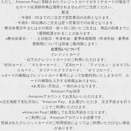
ただし、Amazon Payに登録されたクレジットカードがタミヤカードの場合で
もカード会員様特典は適用されませんのでご注意ください。
配送
・午前8：00までのご注文で翌営業日の出荷となります。
・午前8：00以降のご注文は翌々営業日での出荷となります。
・弊社休業日中またはその前日・前々日に頂いたご注文は、商品の到着までに
1週間程度かかることがあります。
※弊社休業日・・・土日祝日・年末年始・夏季休暇期間（年末年始・夏季休
業期間については別途ご案内致します）
お支払いについて
クレジットカード
・以下のクレジットカードがご利用いただけます。
「VISAカード」 「マスターカード」 「JCBカード」「アメリカン・エキスプレ
スカード」「ダイナースクラブカード」 「オリコカード」
※カードの種類はクレジットカード番号によって自動判別いたしますので、カ
ードの種類を入力する画面はありません。
※お支払い方法は、一括のみとなります。
Amazon Pay決済
・Amazonアカウントでお支払いいただけます。
※注文画面で支払方法に「Amazon Pay」をお選びいただき、注文手続きを行
ことでご利用いただけます。
※Amazon Payに移動してお支払手続きとなります。
※ご利用には、Amazonアカウントが必要です。
登録されたクレジットカードのご利用状況によってはご利用いただけない場合
があります。