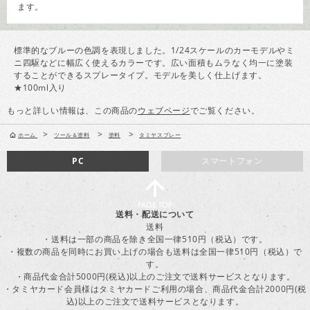
ます。
標準的なブルーの色調を表現しました。1/24スケールのカーモデルやミ
ニ四駆などに幅広く使えるカラーです。広い面積もムラなく均一に塗装
することができるスプレータイプ。モデルを美しく仕上げます。
★100ml入り
もっと詳しい情報は、この商品の
ウェブページ
でご覧ください。
>
>
>
ホーム
ツール＆塗料
塗料
タミヤスプレー
PC
スマートフォン
送料・配送について
送料
・送料は一部の商品を除き全国一律510円（税込）です。
・複数の商品を同時にお買い上げの場合も送料は全国一律510円（税込）で
す。
・商品代金合計5000円(税込)以上のご注文で送料サービスとなります。
・タミヤカード会員様はタミヤカードご利用の場合、商品代金合計2000円(税
込)以上のご注文で送料サービスとなります。