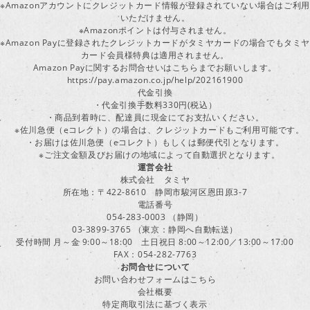
※Amazonアカウントにクレジットカード情報が登録されていない場合はご利用
いただけません。
※Amazonポイントは付与されません。
※Amazon Payに登録されたクレジットカードがタミヤカードの場合でもタミヤ
カード会員様特典は適用されません。
Amazon Payに関するお問合せいはこちらまでお願いします。
https://pay.amazon.co.jp/help/202161900
代金引換
・代金引換手数料330円(税込）
・商品到着時に、配達員に現金にてお支払いください。
※佐川急便（eコレクト）の場合は、クレジットカードもご利用可能です。
・お届けは佐川急便（eコレクト）もしくは郵便代引となります。
※ご注文金額及びお届けの地域によって自動選択となります。
運営会社
株式会社 タミヤ
所在地：〒422-8610 静岡市駿河区恩田原3-7
電話番号
054-283-0003 （静岡）
03-3899-3765 （東京：静岡へ自動転送）
受付時間 月～金 9:00～18:00 土日祝日 8:00～12:00／13:00～17:00
FAX：054-282-7763
お問合せについて
お問い合わせフォームはこちら
会社概要
特定商取引法に基づく表示