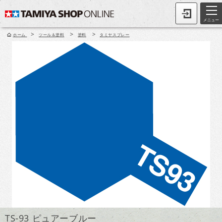
メニュー
>
>
>
ホーム
ツール＆塗料
塗料
タミヤスプレー
TS-93 ピュアーブルー