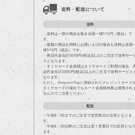
送料・配送について
送料
・送料は一部の商品を除き全国一律510円（税込）で
す。
・複数の商品を同時にお買い上げの場合も送料は全国
律510円（税込）です。
・商品代金合計5000円(税込)以上のご注文で送料サー
スとなります。
・タミヤカード会員様はタミヤカードご利用の場合、
品代金合計2000円(税込)以上のご注文で送料サービス
なります。
ただし、Amazon Payに登録されたクレジットカード
タミヤカードの場合でもカード会員様特典は適用され
せんのでご注意ください。
配送
・午前8：00までのご注文で翌営業日の出荷となりま
す。
・午前8：00以降のご注文は翌々営業日での出荷とな
ます。