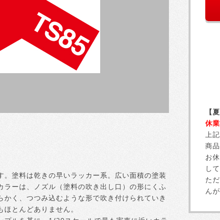
【夏
休業
上記
商品
お休
して
す。塗料は乾きの早いラッカー系。広い面積の塗装
ただ
カラーは、ノズル（塗料の吹き出し口）の形にくふ
んが
らかく、つつみ込むような形で吹き付けられていき
もほとんどありません。