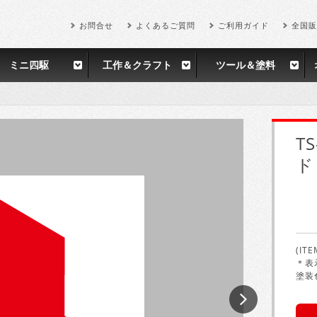
お問合せ
よくあるご質問
ご利用ガイド
全国販
ミニ四駆
工作＆クラフト
ツール＆塗料
T
ド
(ITE
＊表
塗装