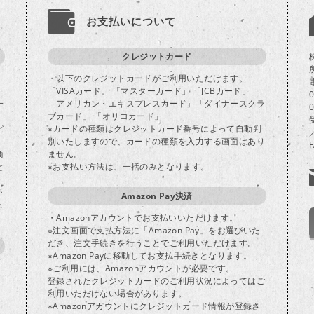
お支払いについて
クレジットカード
・以下のクレジットカードがご利用いただけます。
「VISAカード」 「マスターカード」 「JCBカード」
一
「アメリカン・エキスプレスカード」「ダイナースクラ
ブカード」 「オリコカード」
ビ
※カードの種類はクレジットカード番号によって自動判
別いたしますので、カードの種類を入力する画面はあり
商
ません。
と
※お支払い方法は、一括のみとなります。
が
Amazon Pay決済
ま
・Amazonアカウントでお支払いいただけます。
※注文画面で支払方法に「Amazon Pay」をお選びいた
だき、注文手続きを行うことでご利用いただけます。
※Amazon Payに移動してお支払手続きとなります。
※ご利用には、Amazonアカウントが必要です。
登録されたクレジットカードのご利用状況によってはご
り
利用いただけない場合があります。
※Amazonアカウントにクレジットカード情報が登録さ