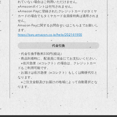
文
れていない場合はご利用いただけません。
※Amazonポイントは付与されません。
※Amazon Payに登録されたクレジットカードがタミヤ
カードの場合でもタミヤカード会員様特典は適用されま
し
せん。
Amazon Payに関するお問合せいはこちらまでお願いし
ます。
https://pay.amazon.co.jp/help/202161900
代金引換
・代金引換手数料330円(税込）
・商品到着時に、配達員に現金にてお支払いください。
※佐川急便（eコレクト）の場合は、クレジットカー
ドもご利用可能です。
・お届けは佐川急便（eコレクト）もしくは郵便代引と
なります。
※ご注文金額及びお届けの地域によって自動選択とな
ります。