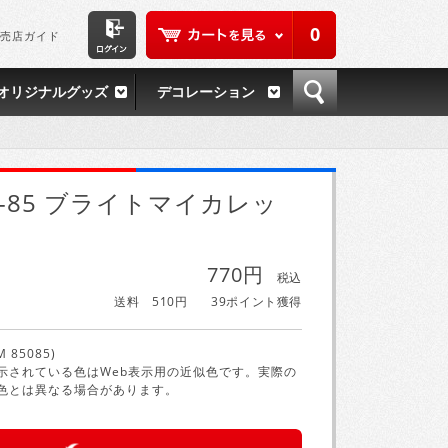
0
売店ガイド
オリジナルグッズ
デコレーション
S-85 ブライトマイカレッ
770円
税込
送料 510円
39ポイント獲得
M 85085)
示されている色はWeb表示用の近似色です。実際の
色とは異なる場合があります。