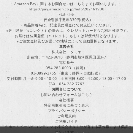
Amazon Payに関するお問合せいはこちらまでお願いします。
https://pay.amazon.co.jp/help/202161900
代金引換
・代金引換手数料330円(税込）
・商品到着時に、配達員に現金にてお支払いください。
※佐川急便（eコレクト）の場合は、クレジットカードもご利用可能です。
・お届けは佐川急便（eコレクト）もしくは郵便代引となります。
※ご注文金額及びお届けの地域によって自動選択となります。
運営会社
株式会社 タミヤ
所在地：〒422-8610 静岡市駿河区恩田原3-7
電話番号
054-283-0003 （静岡）
03-3899-3765 （東京：静岡へ自動転送）
受付時間 月～金 9:00～18:00 土日祝日 8:00～12:00／13:00～17:00
FAX：054-282-7763
お問合せについて
お問い合わせフォームはこちら
会社概要
特定商取引法に基づく表示
プライバシーポリシー
ご利用規約
ご利用ガイド
このホームページのコンテンツは株式会社タミヤが有する著作権により保護さ
れています。