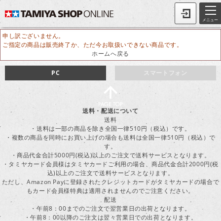
メニュー
申し訳ございません。
ご指定の商品は販売終了か、ただ今お取扱いできない商品です。
ホームへ戻る
PC
スマートフォン
送料・配送について
送料
・送料は一部の商品を除き全国一律510円（税込）です。
・複数の商品を同時にお買い上げの場合も送料は全国一律510円（税込）で
す。
・商品代金合計5000円(税込)以上のご注文で送料サービスとなります。
・タミヤカード会員様はタミヤカードご利用の場合、商品代金合計2000円(税
込)以上のご注文で送料サービスとなります。
ただし、Amazon Payに登録されたクレジットカードがタミヤカードの場合で
もカード会員様特典は適用されませんのでご注意ください。
配送
・午前8：00までのご注文で翌営業日の出荷となります。
・午前8：00以降のご注文は翌々営業日での出荷となります。