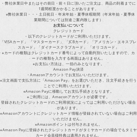
・弊社休業日中またはその前日・前々日に頂いたご注文は、商品の到着までに
1週間程度かかることがあります。
※弊社休業日・・・土日祝日・年末年始・夏季休暇期間（年末年始・夏季休
業期間については別途ご案内致します）
お支払いについて
クレジットカード
・以下のクレジットカードがご利用いただけます。
「VISAカード」 「マスターカード」 「JCBカード」「アメリカン・エキスプレ
スカード」「ダイナースクラブカード」 「オリコカード」
※カードの種類はクレジットカード番号によって自動判別いたしますので、カ
ードの種類を入力する画面はありません。
※お支払い方法は、一括のみとなります。
Amazon Pay決済
・Amazonアカウントでお支払いいただけます。
※注文画面で支払方法に「Amazon Pay」をお選びいただき、注文手続きを行
ことでご利用いただけます。
※Amazon Payに移動してお支払手続きとなります。
※ご利用には、Amazonアカウントが必要です。
登録されたクレジットカードのご利用状況によってはご利用いただけない場合
があります。
※Amazonアカウントにクレジットカード情報が登録されていない場合はご利用
いただけません。
※Amazonポイントは付与されません。
※Amazon Payに登録されたクレジットカードがタミヤカードの場合でもタミヤ
カード会員様特典は適用されません。