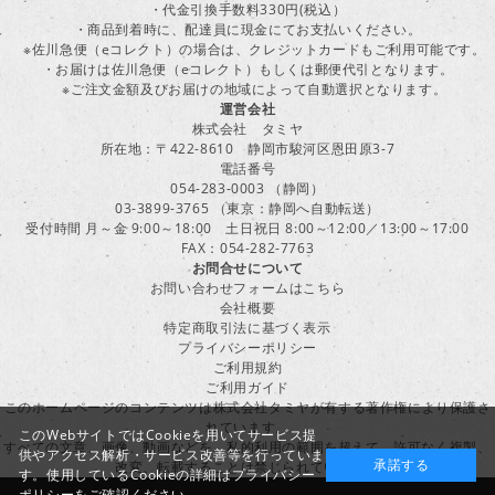
・代金引換手数料330円(税込）
・商品到着時に、配達員に現金にてお支払いください。
※佐川急便（eコレクト）の場合は、クレジットカードもご利用可能です。
・お届けは佐川急便（eコレクト）もしくは郵便代引となります。
※ご注文金額及びお届けの地域によって自動選択となります。
運営会社
株式会社 タミヤ
所在地：〒422-8610 静岡市駿河区恩田原3-7
電話番号
054-283-0003 （静岡）
03-3899-3765 （東京：静岡へ自動転送）
受付時間 月～金 9:00～18:00 土日祝日 8:00～12:00／13:00～17:00
FAX：054-282-7763
お問合せについて
お問い合わせフォームはこちら
会社概要
特定商取引法に基づく表示
プライバシーポリシー
ご利用規約
ご利用ガイド
このホームページのコンテンツは株式会社タミヤが有する著作権により保護さ
れています。
このWebサイトではCookieを用いてサービス提
すべての文章、画像、動画などを、私的利用の範囲を超えて、許可なく複製、
供やアクセス解析・サービス改善等を行っていま
承諾する
改変、転載することは禁じられています。
す。使用しているCookieの詳細は
プライバシー
ポリシー
をご確認ください。