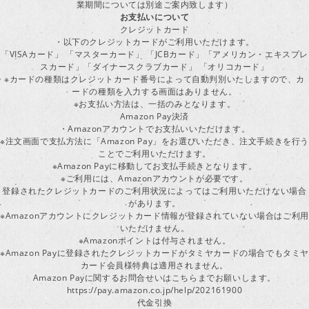
業期間については別途ご案内致します）
お支払いについて
クレジットカード
・以下のクレジットカードがご利用いただけます。
「VISAカード」 「マスターカード」 「JCBカード」「アメリカン・エキスプレ
スカード」「ダイナースクラブカード」 「オリコカード」
※カードの種類はクレジットカード番号によって自動判別いたしますので、カ
ードの種類を入力する画面はありません。
※お支払い方法は、一括のみとなります。
Amazon Pay決済
・Amazonアカウントでお支払いいただけます。
※注文画面で支払方法に「Amazon Pay」をお選びいただき、注文手続きを行
ことでご利用いただけます。
※Amazon Payに移動してお支払手続きとなります。
※ご利用には、Amazonアカウントが必要です。
登録されたクレジットカードのご利用状況によってはご利用いただけない場合
があります。
※Amazonアカウントにクレジットカード情報が登録されていない場合はご利用
いただけません。
※Amazonポイントは付与されません。
※Amazon Payに登録されたクレジットカードがタミヤカードの場合でもタミヤ
カード会員様特典は適用されません。
Amazon Payに関するお問合せいはこちらまでお願いします。
https://pay.amazon.co.jp/help/202161900
代金引換