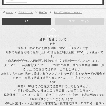
>
>
>
ホーム
工作＆クラフト
基本工作
楽しい工作シリーズ（セット）
PC
スマートフォン
送料・配送について
送料
・送料は一部の商品を除き全国一律510円（税込）です。
・複数の商品を同時にお買い上げの場合も送料は全国一律510円（税込）で
す。
・商品代金合計5000円(税込)以上のご注文で送料サービスとなります。
・タミヤカード会員様はタミヤカードご利用の場合、商品代金合計2000円(税
込)以上のご注文で送料サービスとなります。
ただし、Amazon Payに登録されたクレジットカードがタミヤカードの場合で
もカード会員様特典は適用されませんのでご注意ください。
配送
・午前8：00までのご注文で翌営業日の出荷となります。
・午前8：00以降のご注文は翌々営業日での出荷となります。
・弊社休業日中またはその前日・前々日に頂いたご注文は、商品の到着までに
1週間程度かかることがあります。
※弊社休業日・・・土日祝日・年末年始・夏季休暇期間（年末年始・夏季休