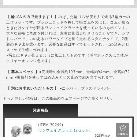
【 輪ゴムの力で走ります！ 】
のばした輪ゴムが戻る力で走る3輪カーの
工作セットです。プッシュロッドを押して輪ゴムをのばし、ゴムが戻る
ときだけタイヤが回るワンウェイクラッチを使っているのもポイント。
大きな前輪に角度を付ければ、左右に旋回走行させることができ、シフ
トレバーで、力のあるパワータイプと長く走れるスタミナタイプ、2種
類のギヤ比が選べます。必要な部品はすべてセットされ、はめ込みとビ
ス止めで手軽に作れます。
※写真はギヤが見えるように加工したものです（ギヤボックスは全体が
クリヤーオレンジ色です）。
【 基本スペック 】
●完成時の全長約193mm、全幅約94mm、全高約72
mm ●接着剤を使わずはめ込みとビス止めで組み立てられます。
【 別にお求めいただくもの 】
●ニッパー、プラスドライバー
もっと詳しい情報は、この商品の
ウェブページ
でご覧ください。
関連
商品
(ITEM 70249)
ワンウェイクラッチ (2セット)
528円
(税込)