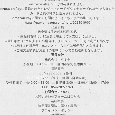
※Amazonポイントは付与されません。
※Amazon Payに登録されたクレジットカードがタミヤカードの場合でもタミヤ
カード会員様特典は適用されません。
Amazon Payに関するお問合せいはこちらまでお願いします。
https://pay.amazon.co.jp/help/202161900
代金引換
・代金引換手数料330円(税込）
・商品到着時に、配達員に現金にてお支払いください。
※佐川急便（eコレクト）の場合は、クレジットカードもご利用可能です。
・お届けは佐川急便（eコレクト）もしくは郵便代引となります。
※ご注文金額及びお届けの地域によって自動選択となります。
運営会社
株式会社 タミヤ
所在地：〒422-8610 静岡市駿河区恩田原3-7
電話番号
054-283-0003 （静岡）
03-3899-3765 （東京：静岡へ自動転送）
受付時間 月～金 9:00～18:00 土日祝日 8:00～12:00／13:00～17:00
FAX：054-282-7763
お問合せについて
お問い合わせフォームはこちら
会社概要
特定商取引法に基づく表示
プライバシーポリシー
ご利用規約