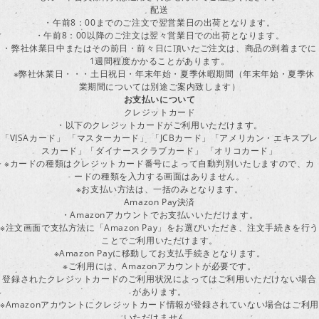
配送
・午前8：00までのご注文で翌営業日の出荷となります。
・午前8：00以降のご注文は翌々営業日での出荷となります。
・弊社休業日中またはその前日・前々日に頂いたご注文は、商品の到着までに
1週間程度かかることがあります。
※弊社休業日・・・土日祝日・年末年始・夏季休暇期間（年末年始・夏季休
業期間については別途ご案内致します）
お支払いについて
クレジットカード
・以下のクレジットカードがご利用いただけます。
「VISAカード」 「マスターカード」 「JCBカード」「アメリカン・エキスプレ
スカード」「ダイナースクラブカード」 「オリコカード」
※カードの種類はクレジットカード番号によって自動判別いたしますので、カ
ードの種類を入力する画面はありません。
※お支払い方法は、一括のみとなります。
Amazon Pay決済
・Amazonアカウントでお支払いいただけます。
※注文画面で支払方法に「Amazon Pay」をお選びいただき、注文手続きを行
ことでご利用いただけます。
※Amazon Payに移動してお支払手続きとなります。
※ご利用には、Amazonアカウントが必要です。
登録されたクレジットカードのご利用状況によってはご利用いただけない場合
があります。
※Amazonアカウントにクレジットカード情報が登録されていない場合はご利用
いただけません。