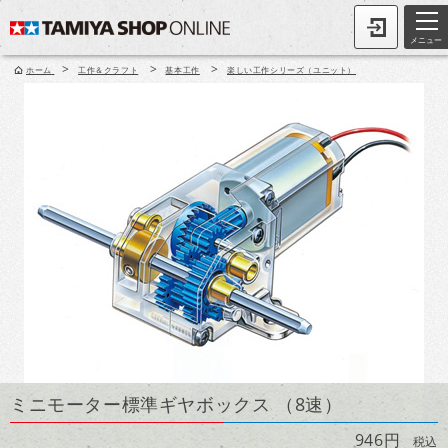
メニュー
>
>
>
ホーム
工作＆クラフト
基本工作
楽しい工作シリーズ（ユニット）
ミニモーター標準ギヤボックス （8速）
946円
税込