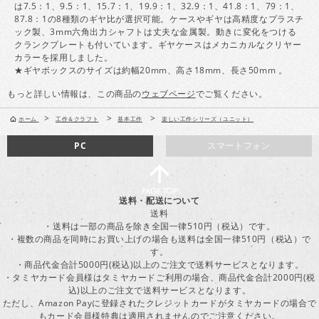
は7.5：1、9.5：1、15.7：1、19.9：1、32.9：1、41.8：1、79：1、
87.8：1の8種類のギヤ比が選択可能。ケースやギヤは高精度なプラスチ
ック製、3mm六角出力シャフトは丈夫な金属製。動きに変化をつける
クランクプレートも付いています。ギヤケースはメカニカルなクリヤー
カラーを採用しました。
★ギヤボックスのサイズは約幅20mm、高さ18mm、長さ50mm 。
もっと詳しい情報は、この商品の
ウェブページ
でご覧ください。
>
>
>
ホーム
工作＆クラフト
基本工作
楽しい工作シリーズ（ユニット）
PC
スマートフォン
送料・配送について
送料
・送料は一部の商品を除き全国一律510円（税込）です。
・複数の商品を同時にお買い上げの場合も送料は全国一律510円（税込）で
す。
・商品代金合計5000円(税込)以上のご注文で送料サービスとなります。
・タミヤカード会員様はタミヤカードご利用の場合、商品代金合計2000円(税
込)以上のご注文で送料サービスとなります。
ただし、Amazon Payに登録されたクレジットカードがタミヤカードの場合で
もカード会員様特典は適用されませんのでご注意ください。