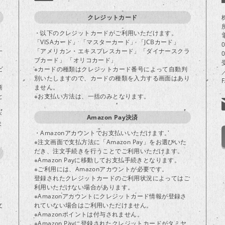
クレジットカード
・以下のクレジットカードがご利用いただけます。
「VISAカード」 「マスターカード」 「JCBカード」
一
「アメリカン・エキスプレスカード」「ダイナースクラ
ブカード」 「オリコカード」
ビ
※カードの種類はクレジットカード番号によって自動判
別いたしますので、カードの種類を入力する画面はあり
商
ません。
と
※お支払い方法は、一括のみとなります。
が
Amazon Pay決済
ま
・Amazonアカウントでお支払いいただけます。
※注文画面で支払方法に「Amazon Pay」をお選びいた
だき、注文手続きを行うことでご利用いただけます。
※Amazon Payに移動してお支払手続きとなります。
※ご利用には、Amazonアカウントが必要です。
登録されたクレジットカードのご利用状況によってはご
り
利用いただけない場合があります。
※Amazonアカウントにクレジットカード情報が登録さ
文
れていない場合はご利用いただけません。
※Amazonポイントは付与されません。
※Amazon Payに登録されたクレジットカードがタミヤ