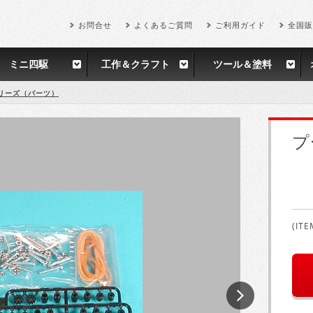
お問合せ
よくあるご質問
ご利用ガイド
全国販
ミニ四駆
工作＆クラフト
ツール＆塗料
リーズ（パーツ）
プ
(ITE