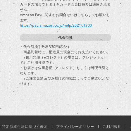
カードの場合でもタミヤカード会員様特典は適用されま
し
せん。
Amazon Payに関するお問合せいはこちらまでお願いし
ます。
https://pay.amazon.co.jp/help/202161900
代金引換
・代金引換手数料330円(税込）
・商品到着時に、配達員に現金にてお支払いください。
※佐川急便（eコレクト）の場合は、クレジットカー
ドもご利用可能です。
・お届けは佐川急便（eコレクト）もしくは郵便代引と
なります。
※ご注文金額及びお届けの地域によって自動選択とな
ります。
特定商取引法に基づく表示
プライバシーポリシー
ご利用規約