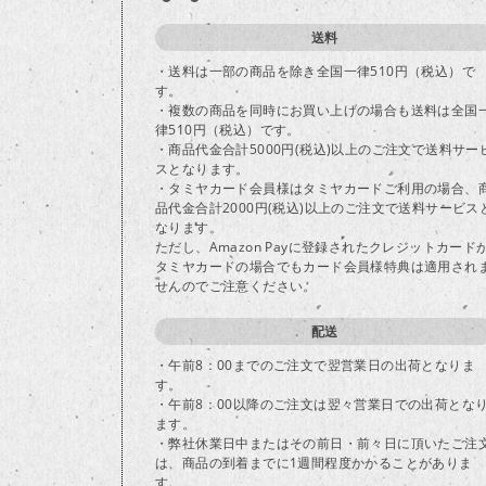
送料
・送料は一部の商品を除き全国一律510円（税込）で
す。
・複数の商品を同時にお買い上げの場合も送料は全国
律510円（税込）です。
・商品代金合計5000円(税込)以上のご注文で送料サー
スとなります。
・タミヤカード会員様はタミヤカードご利用の場合、
品代金合計2000円(税込)以上のご注文で送料サービス
なります。
ただし、Amazon Payに登録されたクレジットカード
タミヤカードの場合でもカード会員様特典は適用され
せんのでご注意ください。
配送
・午前8：00までのご注文で翌営業日の出荷となりま
す。
・午前8：00以降のご注文は翌々営業日での出荷とな
ます。
・弊社休業日中またはその前日・前々日に頂いたご注
は、商品の到着までに1週間程度かかることがありま
す。