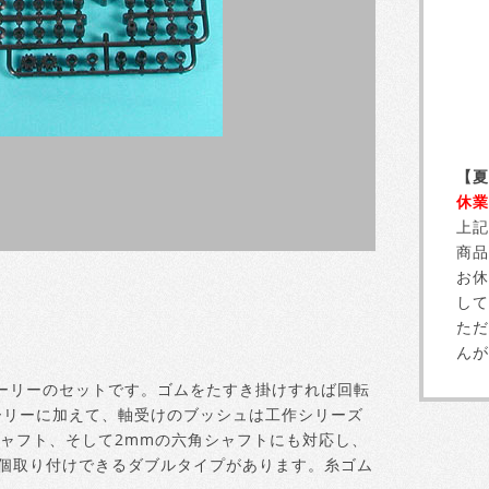
【夏
休業
上記
商品
お休
して
ただ
んが
ーリーのセットです。ゴムをたすき掛けすれば回転
ーリーに加えて、軸受けのブッシュは工作シリーズ
シャフト、そして2mmの六角シャフトにも対応し、
2個取り付けできるダブルタイプがあります。糸ゴム