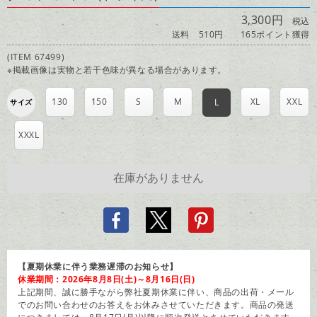
3,300円
税込
送料 510円
165ポイント獲得
(ITEM 67499)
※掲載画像は実物と若干色味が異なる場合があります。
130
150
S
M
XL
XXL
L
サイズ
XXXL
【夏期休業に伴う業務遅滞のお知らせ】
休業期間：2026年8月8日(土)～8月16日(日)
上記期間、誠に勝手ながら弊社夏期休業に伴い、商品の出荷・メール
でのお問い合わせのお答えをお休みさせていただきます。商品の発送