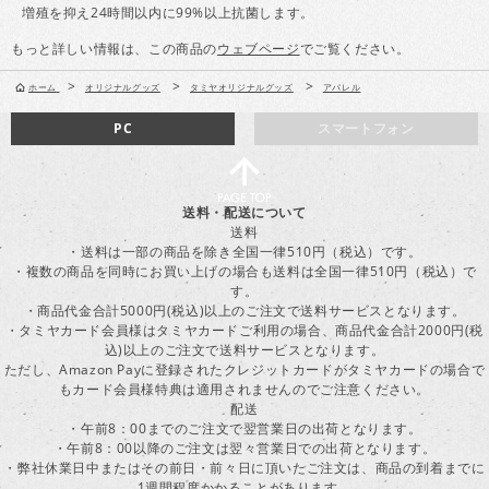
増殖を抑え24時間以内に99%以上抗菌します。
もっと詳しい情報は、この商品の
ウェブページ
でご覧ください。
>
>
>
ホーム
オリジナルグッズ
タミヤオリジナルグッズ
アパレル
PC
スマートフォン
送料・配送について
送料
・送料は一部の商品を除き全国一律510円（税込）です。
・複数の商品を同時にお買い上げの場合も送料は全国一律510円（税込）で
す。
・商品代金合計5000円(税込)以上のご注文で送料サービスとなります。
・タミヤカード会員様はタミヤカードご利用の場合、商品代金合計2000円(税
込)以上のご注文で送料サービスとなります。
ただし、Amazon Payに登録されたクレジットカードがタミヤカードの場合で
もカード会員様特典は適用されませんのでご注意ください。
配送
・午前8：00までのご注文で翌営業日の出荷となります。
・午前8：00以降のご注文は翌々営業日での出荷となります。
・弊社休業日中またはその前日・前々日に頂いたご注文は、商品の到着までに
1週間程度かかることがあります。