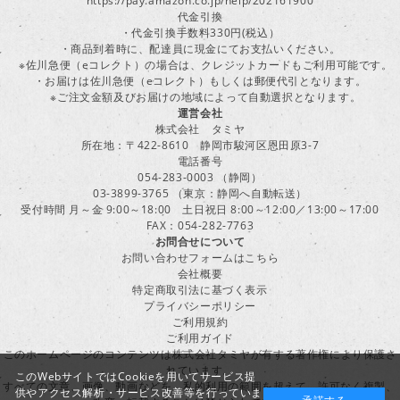
https://pay.amazon.co.jp/help/202161900
代金引換
・代金引換手数料330円(税込）
・商品到着時に、配達員に現金にてお支払いください。
※佐川急便（eコレクト）の場合は、クレジットカードもご利用可能です。
・お届けは佐川急便（eコレクト）もしくは郵便代引となります。
※ご注文金額及びお届けの地域によって自動選択となります。
運営会社
株式会社 タミヤ
所在地：〒422-8610 静岡市駿河区恩田原3-7
電話番号
054-283-0003 （静岡）
03-3899-3765 （東京：静岡へ自動転送）
受付時間 月～金 9:00～18:00 土日祝日 8:00～12:00／13:00～17:00
FAX：054-282-7763
お問合せについて
お問い合わせフォームはこちら
会社概要
特定商取引法に基づく表示
プライバシーポリシー
ご利用規約
ご利用ガイド
このホームページのコンテンツは株式会社タミヤが有する著作権により保護さ
れています。
このWebサイトではCookieを用いてサービス提
すべての文章、画像、動画などを、私的利用の範囲を超えて、許可なく複製、
供やアクセス解析・サービス改善等を行っていま