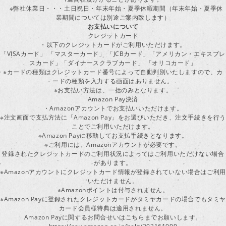
※弊社休業日・・・土日祝日・年末年始・夏季休暇期間（年末年始・夏季休
業期間については別途ご案内致します）
お支払いについて
クレジットカード
・以下のクレジットカードがご利用いただけます。
「VISAカード」 「マスターカード」 「JCBカード」「アメリカン・エキスプレ
スカード」「ダイナースクラブカード」 「オリコカード」
※カードの種類はクレジットカード番号によって自動判別いたしますので、カ
ードの種類を入力する画面はありません。
※お支払い方法は、一括のみとなります。
Amazon Pay決済
・Amazonアカウントでお支払いいただけます。
※注文画面で支払方法に「Amazon Pay」をお選びいただき、注文手続きを行
ことでご利用いただけます。
※Amazon Payに移動してお支払手続きとなります。
※ご利用には、Amazonアカウントが必要です。
登録されたクレジットカードのご利用状況によってはご利用いただけない場合
があります。
※Amazonアカウントにクレジットカード情報が登録されていない場合はご利用
いただけません。
※Amazonポイントは付与されません。
※Amazon Payに登録されたクレジットカードがタミヤカードの場合でもタミヤ
カード会員様特典は適用されません。
Amazon Payに関するお問合せいはこちらまでお願いします。