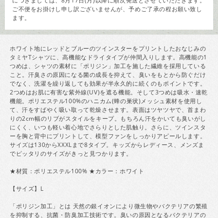
につきましては、8月17日(月)以降に順次発送とさせていただきます。
ご不便をお掛けし申し訳ございませんが、予めご了承の程お願い致し
ます。
ホワイト地にレッドとブルーのツインスターをプリントしたおなじみの
タミヤTシャツに、高機能なドライタイプが仲間入りします。高機能の1
つめは、シャツの素材に「ポリジン」加工を施した繊維を採用している
こと。汗臭さの原因になる菌の成長を抑えて、臭いをもとから防ぐだけ
でなく、洗濯を繰り返しても効果が半永久的に続くのもポイントです。
2つめはお肌に有害な紫外線(UV)を遮る機能。そして3つめは吸水・速乾
機能。ポリエステル100%のハニカム(蜂の巣状)メッシュ素材を使用し
て、汗をすばやく吸い取って乾燥させます。表面はツヤツヤで、首まわ
りの2cm幅のリブがスタイルをキープ。もちろん汗をかいても臭いがし
にくく、いつも軽い着心地でさらりとした肌触り。さらに、ツインスタ
ーを胸と背中にプリントして、模型ファンをしっかりアピールします。
サイズは130からXXXLまで8タイプ。キッズからレディース、メンズま
でピッタリのサイズがきっと見つかります。
★材質：ポリエステル100% ★カラー：ホワイト
【サイズ】L
「ポリジン加工」とは 天然の銀イオンにより微生物やバクテリアの繁殖
を抑制する、抗菌・防臭加工技術です。臭いの原因となるバクテリアの