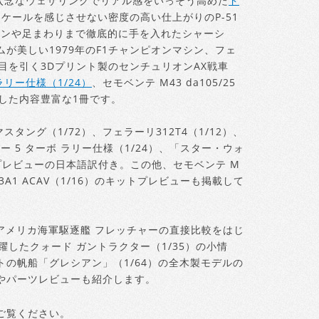
入念なウェザリングでリアル感をいっそう高めた
ド
ケールを感じさせない密度の高い仕上がりのP-51
エンジンや足まわりまで徹底的に手を入れたシャーシ
が美しい1979年のF1チャンピオンマシン、フェ
が目を引く3Dプリント製のセンチュリオンAX戦車
ラリー仕様（1/24）
、セモベンテ M43 da105/25
載した内容豊富な1冊です。
マスタング（1/72）、フェラーリ312T4（1/12）、
ー 5 ターボ ラリー仕様（1/24）、「スター・ウォ
プレビューの日本語訳付き。この他、セモベンテ M
M113A1 ACAV（1/16）のキットプレビューも掲載して
炎とアメリカ海軍駆逐艦 フレッチャーの直接比較をはじ
したクォード ガントラクター（1/35）の小情
トの帆船「グレシアン」（1/64）の全木製モデルの
やパーツレビューも紹介します。
ご覧ください。