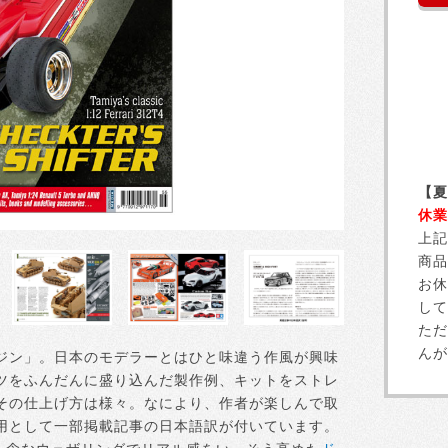
【夏
休業
上記
商品
お休
して
ただ
んが
ジン」。日本のモデラーとはひと味違う作風が興味
ツをふんだんに盛り込んだ製作例、キットをストレ
その仕上げ方は様々。なにより、作者が楽しんで取
用として一部掲載記事の日本語訳が付いています。