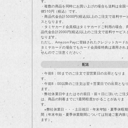
す。
・複数の商品を同時にお買い上げの場合も送料は全国
律510円（税込）です。
・商品代金合計5000円(税込)以上のご注文で送料サー
スとなります。
・タミヤカード会員様はタミヤカードご利用の場合、
品代金合計2000円(税込)以上のご注文で送料サービス
なります。
ただし、Amazon Payに登録されたクレジットカード
タミヤカードの場合でもカード会員様特典は適用され
せんのでご注意ください。
配送
・午前8：00までのご注文で翌営業日の出荷となりま
す。
・午前8：00以降のご注文は翌々営業日での出荷とな
ます。
・弊社休業日中またはその前日・前々日に頂いたご注
は、商品の到着までに1週間程度かかることがありま
す。
※弊社休業日・・・土日祝日・年末年始・夏季休暇期
間（年末年始・夏季休業期間については別途ご案内致
ます）