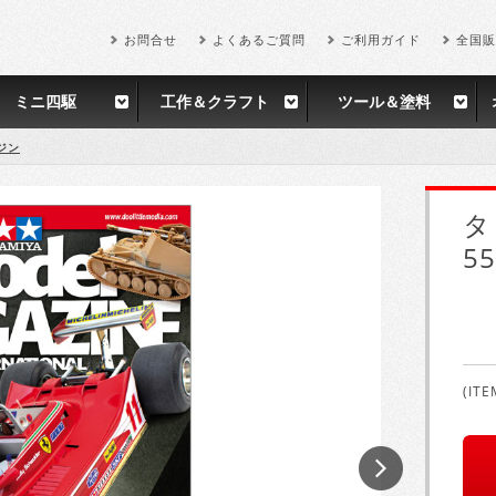
お問合せ
よくあるご質問
ご利用ガイド
全国販
ミニ四駆
工作＆クラフト
ツール＆塗料
ジン
タ
55
(ITE