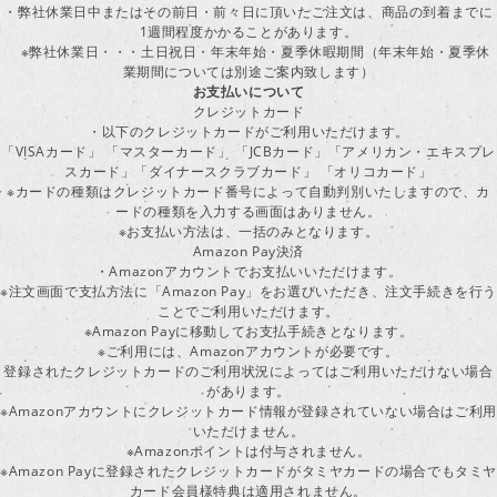
・弊社休業日中またはその前日・前々日に頂いたご注文は、商品の到着までに
1週間程度かかることがあります。
※弊社休業日・・・土日祝日・年末年始・夏季休暇期間（年末年始・夏季休
業期間については別途ご案内致します）
お支払いについて
クレジットカード
・以下のクレジットカードがご利用いただけます。
「VISAカード」 「マスターカード」 「JCBカード」「アメリカン・エキスプレ
スカード」「ダイナースクラブカード」 「オリコカード」
※カードの種類はクレジットカード番号によって自動判別いたしますので、カ
ードの種類を入力する画面はありません。
※お支払い方法は、一括のみとなります。
Amazon Pay決済
・Amazonアカウントでお支払いいただけます。
※注文画面で支払方法に「Amazon Pay」をお選びいただき、注文手続きを行
ことでご利用いただけます。
※Amazon Payに移動してお支払手続きとなります。
※ご利用には、Amazonアカウントが必要です。
登録されたクレジットカードのご利用状況によってはご利用いただけない場合
があります。
※Amazonアカウントにクレジットカード情報が登録されていない場合はご利用
いただけません。
※Amazonポイントは付与されません。
※Amazon Payに登録されたクレジットカードがタミヤカードの場合でもタミヤ
カード会員様特典は適用されません。