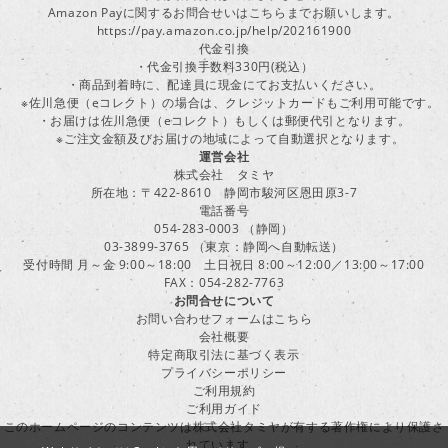
Amazon Payに関するお問合せいはこちらまでお願いします。
https://pay.amazon.co.jp/help/202161900
代金引換
・代金引換手数料330円(税込）
・商品到着時に、配達員に現金にてお支払いください。
※佐川急便（eコレクト）の場合は、クレジットカードもご利用可能です。
・お届けは佐川急便（eコレクト）もしくは郵便代引となります。
※ご注文金額及びお届けの地域によって自動選択となります。
運営会社
株式会社 タミヤ
所在地：〒422-8610 静岡市駿河区恩田原3-7
電話番号
054-283-0003 （静岡）
03-3899-3765 （東京：静岡へ自動転送）
受付時間 月～金 9:00～18:00 土日祝日 8:00～12:00／13:00～17:00
FAX：054-282-7763
お問合せについて
お問い合わせフォームはこちら
会社概要
特定商取引法に基づく表示
プライバシーポリシー
ご利用規約
ご利用ガイド
このホームページのコンテンツは株式会社タミヤが有する著作権により保護さ
れています。