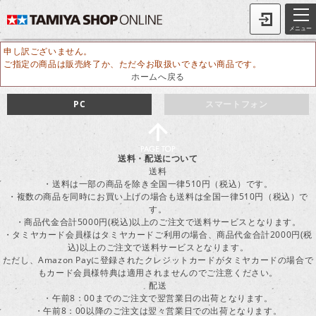
メニュー
申し訳ございません。
ご指定の商品は販売終了か、ただ今お取扱いできない商品です。
ホームへ戻る
PC
スマートフォン
送料・配送について
送料
・送料は一部の商品を除き全国一律510円（税込）です。
・複数の商品を同時にお買い上げの場合も送料は全国一律510円（税込）で
す。
・商品代金合計5000円(税込)以上のご注文で送料サービスとなります。
・タミヤカード会員様はタミヤカードご利用の場合、商品代金合計2000円(税
込)以上のご注文で送料サービスとなります。
ただし、Amazon Payに登録されたクレジットカードがタミヤカードの場合で
もカード会員様特典は適用されませんのでご注意ください。
配送
・午前8：00までのご注文で翌営業日の出荷となります。
・午前8：00以降のご注文は翌々営業日での出荷となります。