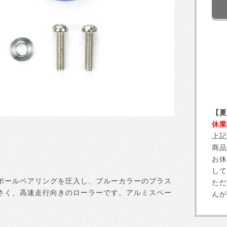
【夏
休業
上記
商品
お休
して
ボールベアリングを圧入し、ブルーカラーのプラス
ただ
さく、高速走行向きのローラーです。アルミスペー
んが