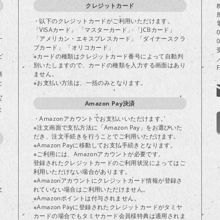
クレジットカード
・以下のクレジットカードがご利用いただけます。
「VISAカード」 「マスターカード」 「JCBカード」
一
「アメリカン・エキスプレスカード」「ダイナースクラ
ブカード」 「オリコカード」
ビ
※カードの種類はクレジットカード番号によって自動判
別いたしますので、カードの種類を入力する画面はあり
商
ません。
と
※お支払い方法は、一括のみとなります。
が
Amazon Pay決済
ま
・Amazonアカウントでお支払いいただけます。
※注文画面で支払方法に「Amazon Pay」をお選びいた
だき、注文手続きを行うことでご利用いただけます。
※Amazon Payに移動してお支払手続きとなります。
※ご利用には、Amazonアカウントが必要です。
登録されたクレジットカードのご利用状況によってはご
り
利用いただけない場合があります。
※Amazonアカウントにクレジットカード情報が登録さ
文
れていない場合はご利用いただけません。
※Amazonポイントは付与されません。
※Amazon Payに登録されたクレジットカードがタミヤ
カードの場合でもタミヤカード会員様特典は適用されま