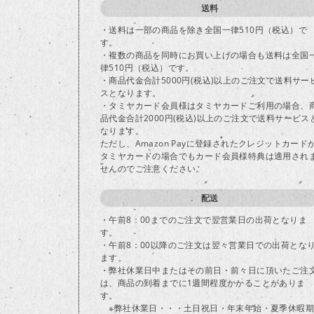
送料
・送料は一部の商品を除き全国一律510円（税込）で
す。
・複数の商品を同時にお買い上げの場合も送料は全国
律510円（税込）です。
・商品代金合計5000円(税込)以上のご注文で送料サー
スとなります。
・タミヤカード会員様はタミヤカードご利用の場合、
品代金合計2000円(税込)以上のご注文で送料サービス
なります。
ただし、Amazon Payに登録されたクレジットカード
タミヤカードの場合でもカード会員様特典は適用され
せんのでご注意ください。
配送
・午前8：00までのご注文で翌営業日の出荷となりま
す。
・午前8：00以降のご注文は翌々営業日での出荷とな
ます。
・弊社休業日中またはその前日・前々日に頂いたご注
は、商品の到着までに1週間程度かかることがありま
す。
※弊社休業日・・・土日祝日・年末年始・夏季休暇期