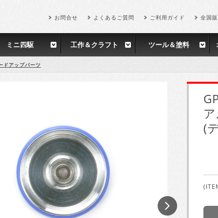
お問合せ
よくあるご質問
ご利用ガイド
全国販
ミニ四駆
工作＆クラフト
ツール＆塗料
ードアップパーツ
G
ア
(
(ITE