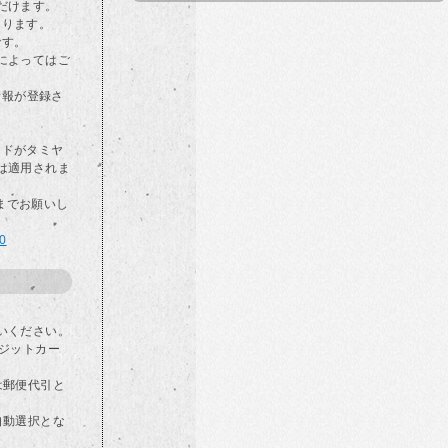
だけます。
なります。
です。
によってはご
情報が登録さ
カードがタミヤ
は適用されま
らまでお願いし
00
いください。
ジットカー
は郵便代引と
自動選択とな