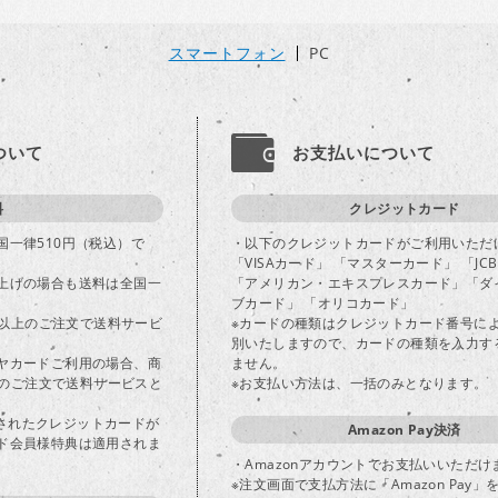
スマートフォン
PC
ついて
お支払いについて
料
クレジットカード
国一律510円（税込）で
・以下のクレジットカードがご利用いただ
「VISAカード」 「マスターカード」 「JC
上げの場合も送料は全国一
「アメリカン・エキスプレスカード」「ダ
ブカード」 「オリコカード」
込)以上のご注文で送料サービ
※カードの種類はクレジットカード番号に
別いたしますので、カードの種類を入力す
ヤカードご利用の場合、商
ません。
以上のご注文で送料サービスと
※お支払い方法は、一括のみとなります。
登録されたクレジットカードが
Amazon Pay決済
ド会員様特典は適用されま
・Amazonアカウントでお支払いいただけ
※注文画面で支払方法に「Amazon Pay