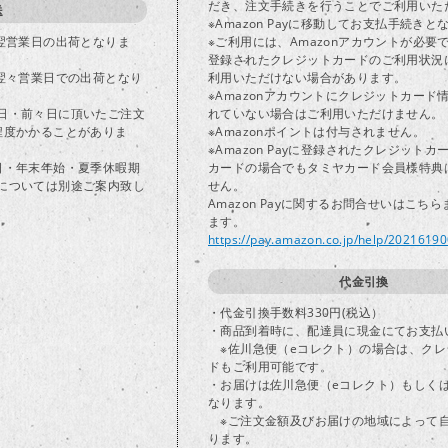
だき、注文手続きを行うことでご利用いた
送
※Amazon Payに移動してお支払手続きと
で翌営業日の出荷となりま
※ご利用には、Amazonアカウントが必要
登録されたクレジットカードのご利用状況
は翌々営業日での出荷となり
利用いただけない場合があります。
※Amazonアカウントにクレジットカード
日・前々日に頂いたご注文
れていない場合はご利用いただけません。
程度かかることがありま
※Amazonポイントは付与されません。
※Amazon Payに登録されたクレジット
日・年末年始・夏季休暇期
カードの場合でもタミヤカード会員様特典
については別途ご案内致し
せん。
Amazon Payに関するお問合せいはこち
ます。
https://pay.amazon.co.jp/help/2021619
代金引換
・代金引換手数料330円(税込）
・商品到着時に、配達員に現金にてお支払
※佐川急便（eコレクト）の場合は、クレ
ドもご利用可能です。
・お届けは佐川急便（eコレクト）もしく
なります。
※ご注文金額及びお届けの地域によって
ります。