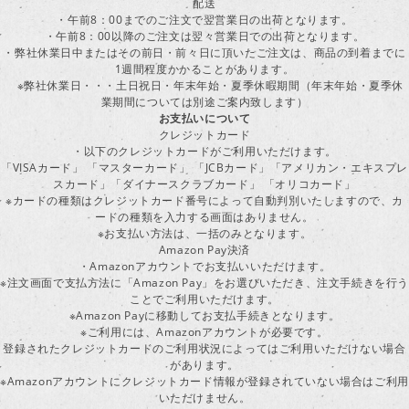
配送
・午前8：00までのご注文で翌営業日の出荷となります。
・午前8：00以降のご注文は翌々営業日での出荷となります。
・弊社休業日中またはその前日・前々日に頂いたご注文は、商品の到着までに
1週間程度かかることがあります。
※弊社休業日・・・土日祝日・年末年始・夏季休暇期間（年末年始・夏季休
業期間については別途ご案内致します）
お支払いについて
クレジットカード
・以下のクレジットカードがご利用いただけます。
「VISAカード」 「マスターカード」 「JCBカード」「アメリカン・エキスプレ
スカード」「ダイナースクラブカード」 「オリコカード」
※カードの種類はクレジットカード番号によって自動判別いたしますので、カ
ードの種類を入力する画面はありません。
※お支払い方法は、一括のみとなります。
Amazon Pay決済
・Amazonアカウントでお支払いいただけます。
※注文画面で支払方法に「Amazon Pay」をお選びいただき、注文手続きを行
ことでご利用いただけます。
※Amazon Payに移動してお支払手続きとなります。
※ご利用には、Amazonアカウントが必要です。
登録されたクレジットカードのご利用状況によってはご利用いただけない場合
があります。
※Amazonアカウントにクレジットカード情報が登録されていない場合はご利用
いただけません。