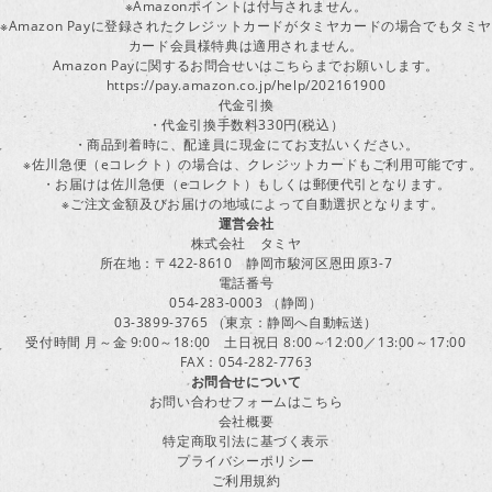
※Amazonポイントは付与されません。
※Amazon Payに登録されたクレジットカードがタミヤカードの場合でもタミヤ
カード会員様特典は適用されません。
Amazon Payに関するお問合せいはこちらまでお願いします。
https://pay.amazon.co.jp/help/202161900
代金引換
・代金引換手数料330円(税込）
・商品到着時に、配達員に現金にてお支払いください。
※佐川急便（eコレクト）の場合は、クレジットカードもご利用可能です。
・お届けは佐川急便（eコレクト）もしくは郵便代引となります。
※ご注文金額及びお届けの地域によって自動選択となります。
運営会社
株式会社 タミヤ
所在地：〒422-8610 静岡市駿河区恩田原3-7
電話番号
054-283-0003 （静岡）
03-3899-3765 （東京：静岡へ自動転送）
受付時間 月～金 9:00～18:00 土日祝日 8:00～12:00／13:00～17:00
FAX：054-282-7763
お問合せについて
お問い合わせフォームはこちら
会社概要
特定商取引法に基づく表示
プライバシーポリシー
ご利用規約