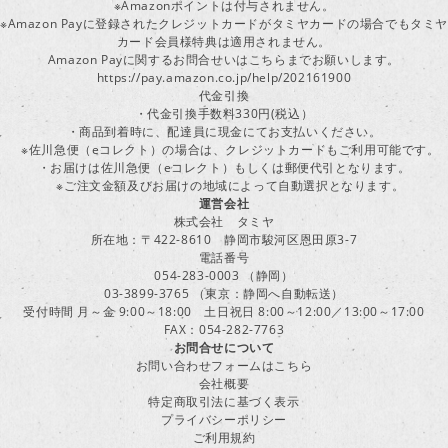
※Amazonポイントは付与されません。
※Amazon Payに登録されたクレジットカードがタミヤカードの場合でもタミヤ
カード会員様特典は適用されません。
Amazon Payに関するお問合せいはこちらまでお願いします。
https://pay.amazon.co.jp/help/202161900
代金引換
・代金引換手数料330円(税込）
・商品到着時に、配達員に現金にてお支払いください。
※佐川急便（eコレクト）の場合は、クレジットカードもご利用可能です。
・お届けは佐川急便（eコレクト）もしくは郵便代引となります。
※ご注文金額及びお届けの地域によって自動選択となります。
運営会社
株式会社 タミヤ
所在地：〒422-8610 静岡市駿河区恩田原3-7
電話番号
054-283-0003 （静岡）
03-3899-3765 （東京：静岡へ自動転送）
受付時間 月～金 9:00～18:00 土日祝日 8:00～12:00／13:00～17:00
FAX：054-282-7763
お問合せについて
お問い合わせフォームはこちら
会社概要
特定商取引法に基づく表示
プライバシーポリシー
ご利用規約