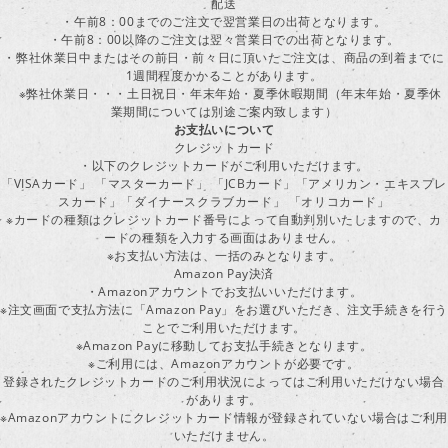
配送
・午前8：00までのご注文で翌営業日の出荷となります。
・午前8：00以降のご注文は翌々営業日での出荷となります。
・弊社休業日中またはその前日・前々日に頂いたご注文は、商品の到着までに
1週間程度かかることがあります。
※弊社休業日・・・土日祝日・年末年始・夏季休暇期間（年末年始・夏季休
業期間については別途ご案内致します）
お支払いについて
クレジットカード
・以下のクレジットカードがご利用いただけます。
「VISAカード」 「マスターカード」 「JCBカード」「アメリカン・エキスプレ
スカード」「ダイナースクラブカード」 「オリコカード」
※カードの種類はクレジットカード番号によって自動判別いたしますので、カ
ードの種類を入力する画面はありません。
※お支払い方法は、一括のみとなります。
Amazon Pay決済
・Amazonアカウントでお支払いいただけます。
※注文画面で支払方法に「Amazon Pay」をお選びいただき、注文手続きを行
ことでご利用いただけます。
※Amazon Payに移動してお支払手続きとなります。
※ご利用には、Amazonアカウントが必要です。
登録されたクレジットカードのご利用状況によってはご利用いただけない場合
があります。
※Amazonアカウントにクレジットカード情報が登録されていない場合はご利用
いただけません。